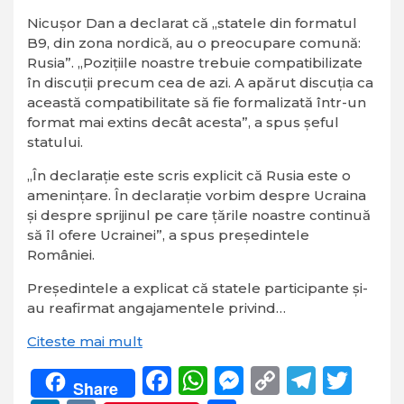
Nicușor Dan a declarat că „statele din formatul
B9, din zona nordică, au o preocupare comună:
Rusia”. „Pozițiile noastre trebuie compatibilizate
în discuții precum cea de azi. A apărut discuția ca
această compatibilitate să fie formalizată într-un
format mai extins decât acesta”, a spus șeful
statului.
„În declarație este scris explicit că Rusia este o
amenințare. În declarație vorbim despre Ucraina
și despre sprijinul pe care țările noastre continuă
să îl ofere Ucrainei”, a spus președintele
României.
Președintele a explicat că statele participante și-
au reafirmat angajamentele privind…
Citeste mai mult
Facebook
WhatsApp
Messenger
Copy
Teleg
Twi
Share