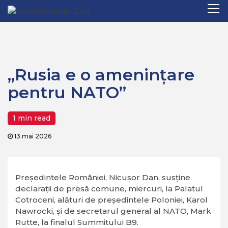
Mergi
Pr
Home
Politica
„Rusia e o amenințare pentru NATO”
la
M
conţinut.
„Rusia e o amenințare
pentru NATO”
1 min read
13 mai 2026
Președintele României, Nicușor Dan, susține
declarații de presă comune, miercuri, la Palatul
Cotroceni, alături de președintele Poloniei, Karol
Nawrocki, și de secretarul general al NATO, Mark
Rutte, la finalul Summitului B9.