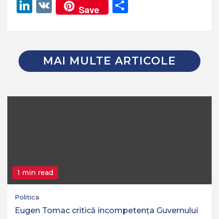
Link
LinkedIn
VK
Partajează
Save
MAI MULTE ARTICOLE
1 min read
Politica
Eugen Tomac critică incompetența Guvernului