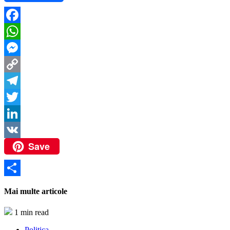
Facebook
WhatsApp
Messenger
Copy
Link
Telegram
Twitter
LinkedIn
Save
VK
Partajează
Mai multe articole
1 min read
Politica