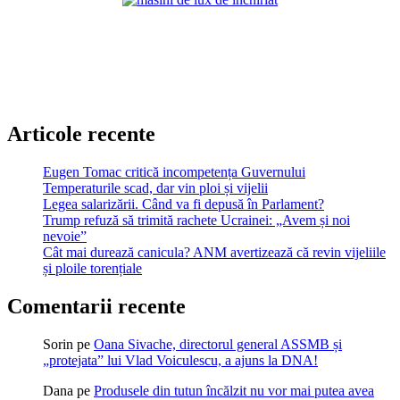
Articole recente
Eugen Tomac critică incompetența Guvernului
Temperaturile scad, dar vin ploi și vijelii
Legea salarizării. Când va fi depusă în Parlament?
Trump refuză să trimită rachete Ucrainei: „Avem și noi
nevoie”
Cât mai durează canicula? ANM avertizează că revin vijeliile
și ploile torențiale
Comentarii recente
Sorin
pe
Oana Sivache, directorul general ASSMB și
„protejata” lui Vlad Voiculescu, a ajuns la DNA!
Dana
pe
Produsele din tutun încălzit nu vor mai putea avea