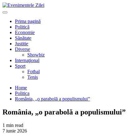
Mergi
la
Primary
conţinut.
Menu
Prima pagină
Politică
Economie
Sănătate
Justitie
Diverse
Showbiz
Internaţional
Sport
Fotbal
Tenis
Home
Politica
România, „o parabolă a populismului”
România, „o parabolă a populismului”
1 min read
7 iunie 2026