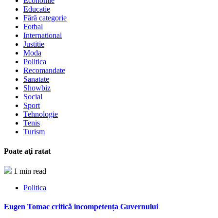
Economie
Educatie
Fără categorie
Fotbal
International
Justitie
Moda
Politica
Recomandate
Sanatate
Showbiz
Social
Sport
Tehnologie
Tenis
Turism
Poate aţi ratat
1 min read
Politica
Eugen Tomac critică incompetența Guvernului