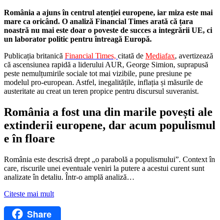
România a ajuns în centrul atenției europene, iar miza este mai
mare ca oricând. O analiză Financial Times arată că țara
noastră nu mai este doar o poveste de succes a integrării UE, ci
un laborator politic pentru întreagă Europă.
Publicația britanică
Financial
Times,
citată de
Mediafax
, avertizează
că ascensiunea rapidă a liderului AUR, George Simion, suprapusă
peste nemulțumirile sociale tot mai vizibile, pune presiune pe
modelul pro-european. Astfel, inegalitățile, inflația și măsurile de
austeritate au creat un teren propice pentru discursul suveranist.
România a fost una din marile povești ale
extinderii europene, dar acum populismul
e în floare
România este descrisă drept „o parabolă a populismului”. Context în
care, riscurile unei eventuale veniri la putere a acestui curent sunt
analizate în detaliu. Într-o amplă analiză…
Citeste mai mult
Share