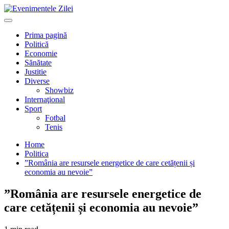
Mergi
la
Primary
conţinut.
Menu
Prima pagină
Politică
Economie
Sănătate
Justitie
Diverse
Showbiz
Internaţional
Sport
Fotbal
Tenis
Home
Politica
”România are resursele energetice de care cetățenii și
economia au nevoie”
”România are resursele energetice de
care cetățenii și economia au nevoie”