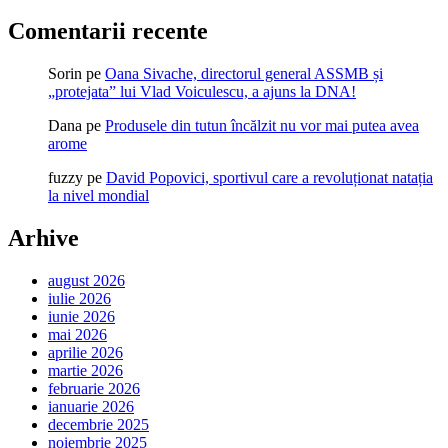
Comentarii recente
Sorin
pe
Oana Sivache, directorul general ASSMB și
„protejata” lui Vlad Voiculescu, a ajuns la DNA!
Dana
pe
Produsele din tutun încălzit nu vor mai putea avea
arome
fuzzy
pe
David Popovici, sportivul care a revoluționat natația
la nivel mondial
Arhive
august 2026
iulie 2026
iunie 2026
mai 2026
aprilie 2026
martie 2026
februarie 2026
ianuarie 2026
decembrie 2025
noiembrie 2025