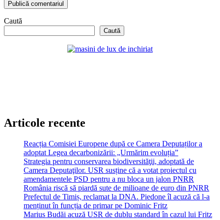
Caută
Caută
Articole recente
Reacția Comisiei Europene după ce Camera Deputaților a
adoptat Legea decarbonizării: „Urmărim evoluția”
Strategia pentru conservarea biodiversităţii, adoptată de
Camera Deputaţilor. USR susține că a votat proiectul cu
amendamentele PSD pentru a nu bloca un jalon PNRR
România riscă să piardă sute de milioane de euro din PNRR
Prefectul de Timiș, reclamat la DNA. Piedone îl acuză că l-a
menținut în funcția de primar pe Dominic Fritz
Marius Budăi acuză USR de dublu standard în cazul lui Fritz