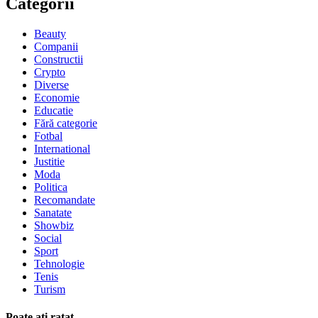
Categorii
Beauty
Companii
Constructii
Crypto
Diverse
Economie
Educatie
Fără categorie
Fotbal
International
Justitie
Moda
Politica
Recomandate
Sanatate
Showbiz
Social
Sport
Tehnologie
Tenis
Turism
Poate aţi ratat