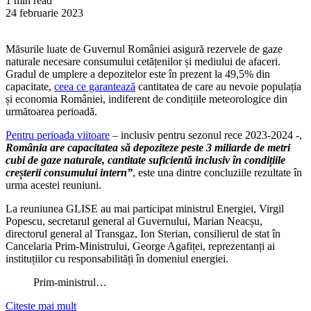
1 min read
24 februarie 2023
Măsurile luate de Guvernul României asigură rezervele de gaze
naturale necesare consumului cetățenilor și mediului de afaceri.
Gradul de umplere a depozitelor este în prezent la 49,5% din
capacitate,
ceea ce garantează
cantitatea de care au nevoie populația
și economia României, indiferent de condițiile meteorologice din
următoarea perioadă.
Pentru perioada viitoare
– inclusiv pentru sezonul rece 2023-2024 -,
România are capacitatea să depoziteze peste 3 miliarde de metri
cubi de gaze naturale, cantitate suficientă inclusiv în condițiile
creșterii consumului
intern”
, este una dintre concluziile rezultate în
urma acestei reuniuni.
La reuniunea GLISE au mai participat ministrul Energiei, Virgil
Popescu, secretarul general al Guvernului, Marian Neacșu,
directorul general al Transgaz, Ion Sterian, consilierul de stat în
Cancelaria Prim-Ministrului, George Agafiței, reprezentanți ai
instituțiilor cu responsabilități în domeniul energiei.
Prim-ministrul…
Citeste mai mult