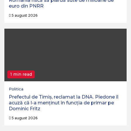
România riscă să piardă sute de milioane de
euro din PNRR
5 august 2026
1 min read
Politica
Prefectul de Timiș, reclamat la DNA. Piedone îl
acuză că l-a menținut în funcția de primar pe
Dominic Fritz
5 august 2026