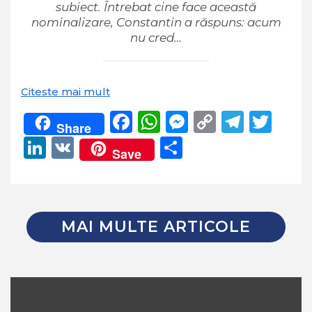
subiect. Întrebat cine face această
nominalizare, Constantin a răspuns: acum
nu cred…
Citeste mai mult
Facebook
WhatsApp
Messenger
Copy
Teleg
Twi
Share
Link
LinkedIn
VK
Partajează
Save
MAI MULTE ARTICOLE