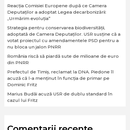
Reacția Comisiei Europene după ce Camera
Deputaților a adoptat Legea decarbonizării:
„Urmărim evoluția”
Strategia pentru conservarea biodiversităţii,
adoptată de Camera Deputaţilor. USR susține că a
votat proiectul cu amendamentele PSD pentru a
nu bloca un jalon PNRR
România riscă să piardă sute de milioane de euro
din PNRR
Prefectul de Timiș, reclamat la DNA. Piedone îl
acuză că l-a menținut în funcția de primar pe
Dominic Fritz
Marius Budăi acuză USR de dublu standard în
cazul lui Fritz
Comentarii recente