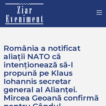
Mergi
Home
Politica
la
România a notificat aliații NATO că intenționează să-l
conţinut.
Pr
propună pe Klaus Iohannis secretar general al Alianței. Mircea
M
Geoană confirmă pentru Gândul
România a notificat
aliații NATO că
intenționează să-l
propună pe Klaus
Iohannis secretar
general al Alianței.
Mircea Geoană confirmă