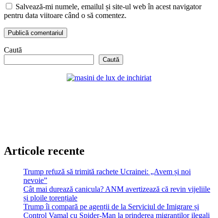
Salvează-mi numele, emailul și site-ul web în acest navigator
pentru data viitoare când o să comentez.
Caută
Caută
Articole recente
Trump refuză să trimită rachete Ucrainei: „Avem și noi
nevoie”
Cât mai durează canicula? ANM avertizează că revin vijeliile
și ploile torențiale
Trump îi compară pe agenții de la Serviciul de Imigrare și
Control Vamal cu Spider-Man la prinderea migranților ilegali