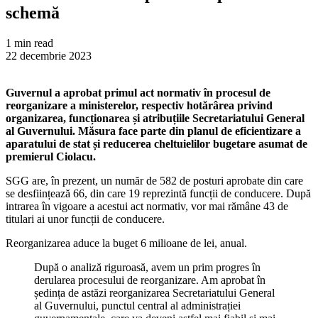
schemă
1 min read
22 decembrie 2023
Guvernul a aprobat primul act normativ în procesul de
reorganizare a ministerelor, respectiv hotărârea privind
organizarea, funcționarea și atribuțiile Secretariatului General
al Guvernului. Măsura face parte din planul de eficientizare a
aparatului de stat și reducerea cheltuielilor bugetare asumat de
premierul Ciolacu.
SGG are, în prezent, un număr de 582 de posturi aprobate din care
se desființează 66, din care 19 reprezintă funcții de conducere. După
intrarea în vigoare a acestui act normativ, vor mai rămâne 43 de
titulari ai unor funcții de conducere.
Reorganizarea aduce la buget 6 milioane de lei, anual.
După o analiză riguroasă, avem un prim progres în
derularea procesului de reorganizare. Am aprobat în
ședința de astăzi reorganizarea Secretariatului General
al Guvernului, punctul central al administrației