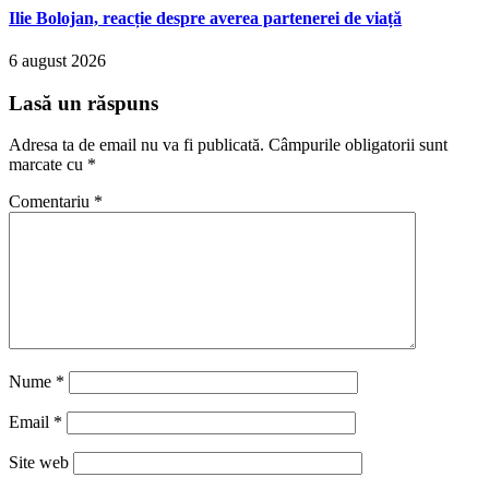
Ilie Bolojan, reacție despre averea partenerei de viață
6 august 2026
Lasă un răspuns
Adresa ta de email nu va fi publicată.
Câmpurile obligatorii sunt
marcate cu
*
Comentariu
*
Nume
*
Email
*
Site web