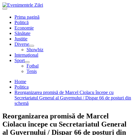
Mergi
la
Primary
conţinut.
Menu
Prima pagină
Politică
Economie
Sănătate
Justitie
Diverse
Showbiz
Internaţional
Sport
Fotbal
Tenis
Home
Politica
Reorganizarea promisă de Marcel Ciolacu începe cu
Secretariatul General al Guvernului / Dispar 66 de posturi din
schemă
Reorganizarea promisă de Marcel
Ciolacu începe cu Secretariatul General
al Guvernului / Dispar 66 de posturi din