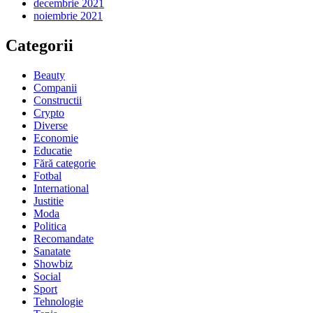
decembrie 2021
noiembrie 2021
Categorii
Beauty
Companii
Constructii
Crypto
Diverse
Economie
Educatie
Fără categorie
Fotbal
International
Justitie
Moda
Politica
Recomandate
Sanatate
Showbiz
Social
Sport
Tehnologie