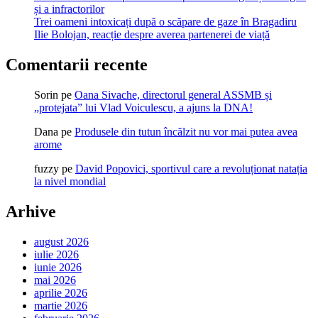
și a infractorilor
Trei oameni intoxicați după o scăpare de gaze în Bragadiru
Ilie Bolojan, reacție despre averea partenerei de viață
Comentarii recente
Sorin
pe
Oana Sivache, directorul general ASSMB și
„protejata” lui Vlad Voiculescu, a ajuns la DNA!
Dana
pe
Produsele din tutun încălzit nu vor mai putea avea
arome
fuzzy
pe
David Popovici, sportivul care a revoluționat natația
la nivel mondial
Arhive
august 2026
iulie 2026
iunie 2026
mai 2026
aprilie 2026
martie 2026