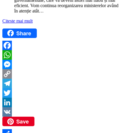
guvernamentale, care va deveni astfel mai fiabil și mai
eficient. Vom continua reorganizarea ministerelor având
în atenție atât…
Citeste mai mult
Share
Facebook
WhatsApp
Messenger
Copy
Link
Telegram
Twitter
LinkedIn
Save
VK