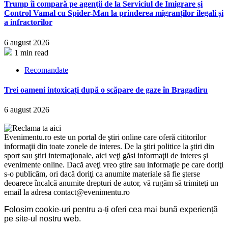
Trump îi compară pe agenții de la Serviciul de Imigrare și
Control Vamal cu Spider-Man la prinderea migranților ilegali și
a infractorilor
6 august 2026
1 min read
Recomandate
Trei oameni intoxicați după o scăpare de gaze în Bragadiru
6 august 2026
Evenimentu.ro este un portal de ştiri online care oferă cititorilor
informaţii din toate zonele de interes. De la ştiri politice la ştiri din
sport sau ştiri internaţionale, aici veţi găsi informaţii de interes şi
evenimente online. Dacă aveţi vreo ştire sau informaţie pe care doriţi
s-o publicăm, ori dacă doriţi ca anumite materiale să fie şterse
deoarece încalcă anumite drepturi de autor, vă rugăm să trimiteţi un
email la adresa contact@evenimentu.ro
Folosim cookie-uri pentru a-ți oferi cea mai bună experiență
pe site-ul nostru web.