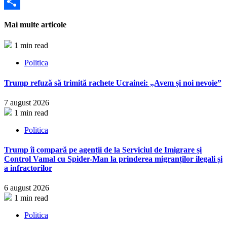
Partajează
Mai multe articole
1 min read
Politica
Trump refuză să trimită rachete Ucrainei: „Avem și noi nevoie”
7 august 2026
1 min read
Politica
Trump îi compară pe agenții de la Serviciul de Imigrare și
Control Vamal cu Spider-Man la prinderea migranților ilegali și
a infractorilor
6 august 2026
1 min read
Politica