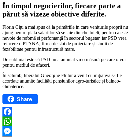
În timpul negocierilor, fiecare parte a
părut să vizeze obiective diferite.
Florin Cîțu a mai spus că la primăriile în care veniturile proprii nu
ajung pentru plata salariilor să se taie din cheltuieli, pentru ca este
nevoie de refomă și perfomanță în sectorul bugetar, iar PSD vrea
refacerea IPTANA, firma de stat de proiectare și studii de
fezabilitate pentru infrastructură mare.
De subliniat este că PSD nu a anunțat vreo măsură pe care o vor
pentru mediul de afaceri.
În schimb, liberalul Gheorghe Flutur a venit cu inițiativa să fie
acordate anumite facilități pensiunilor agro-turistice și balneo-
climaterice.
Share
Facebook
WhatsApp