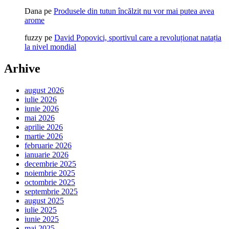
Dana
pe
Produsele din tutun încălzit nu vor mai putea avea
arome
fuzzy
pe
David Popovici, sportivul care a revoluționat natația
la nivel mondial
Arhive
august 2026
iulie 2026
iunie 2026
mai 2026
aprilie 2026
martie 2026
februarie 2026
ianuarie 2026
decembrie 2025
noiembrie 2025
octombrie 2025
septembrie 2025
august 2025
iulie 2025
iunie 2025
mai 2025