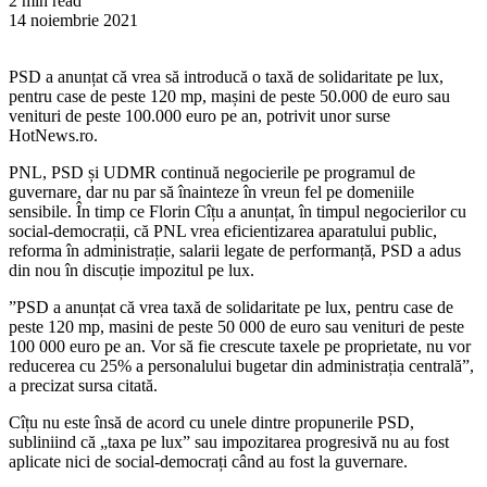
2 min read
14 noiembrie 2021
PSD a anunțat că vrea să introducă o taxă de solidaritate pe lux,
pentru case de peste 120 mp, mașini de peste 50.000 de euro sau
venituri de peste 100.000 euro pe an, potrivit unor surse
HotNews.ro.
PNL, PSD și UDMR continuă negocierile pe programul de
guvernare, dar nu par să înainteze în vreun fel pe domeniile
sensibile. În timp ce Florin Cîțu a anunțat, în timpul negocierilor cu
social-democrații, că PNL vrea eficientizarea aparatului public,
reforma în administrație, salarii legate de performanță, PSD a adus
din nou în discuție impozitul pe lux.
”PSD a anunțat că vrea taxă de solidaritate pe lux, pentru case de
peste 120 mp, masini de peste 50 000 de euro sau venituri de peste
100 000 euro pe an. Vor să fie crescute taxele pe proprietate, nu vor
reducerea cu 25% a personalului bugetar din administrația centrală”,
a precizat sursa citată.
Cîțu nu este însă de acord cu unele dintre propunerile PSD,
subliniind că „taxa pe lux” sau impozitarea progresivă nu au fost
aplicate nici de social-democrați când au fost la guvernare.