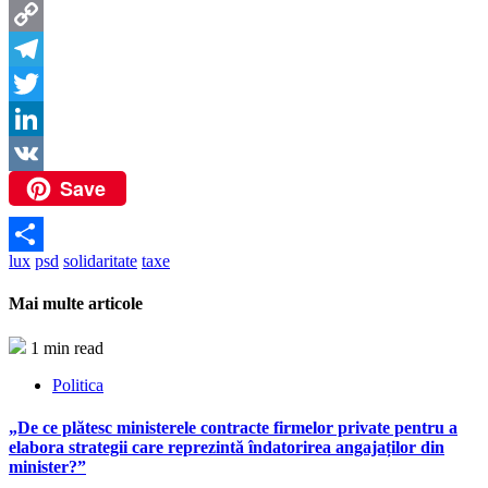
Messenger
Copy
Link
Telegram
Twitter
LinkedIn
Save
VK
lux
psd
solidaritate
taxe
Partajează
Mai multe articole
1 min read
Politica
„De ce plătesc ministerele contracte firmelor private pentru a
elabora strategii care reprezintă îndatorirea angajaților din
minister?”