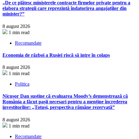
„De ce plătesc ministerele contracte firmelor private pentru a
elabora strategii care reprezintă îndatorirea angajaților din
minister?”
8 august 2026
1 min read
Recomandate
Economia de război a Rusiei riscă să intre în colaps
8 august 2026
1 min read
Politica
Nicușor Dan susține că evaluarea Moody’s demonstrează că
România a făcut pașii necesari pentru a menține încrederea
investitorilor: „Totuși, perspectiva rămâne rezervată”
8 august 2026
1 min read
Recomandate