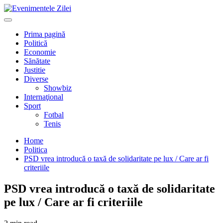
Mergi
la
Primary
conţinut.
Menu
Prima pagină
Politică
Economie
Sănătate
Justitie
Diverse
Showbiz
Internaţional
Sport
Fotbal
Tenis
Home
Politica
PSD vrea introducă o taxă de solidaritate pe lux / Care ar fi
criteriile
PSD vrea introducă o taxă de solidaritate
pe lux / Care ar fi criteriile