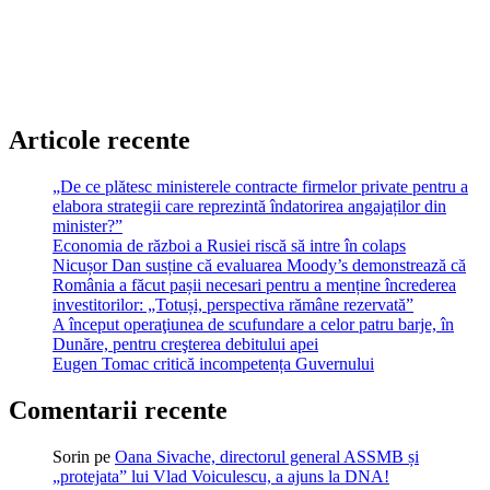
Articole recente
„De ce plătesc ministerele contracte firmelor private pentru a
elabora strategii care reprezintă îndatorirea angajaților din
minister?”
Economia de război a Rusiei riscă să intre în colaps
Nicușor Dan susține că evaluarea Moody’s demonstrează că
România a făcut pașii necesari pentru a menține încrederea
investitorilor: „Totuși, perspectiva rămâne rezervată”
A început operaţiunea de scufundare a celor patru barje, în
Dunăre, pentru creşterea debitului apei
Eugen Tomac critică incompetența Guvernului
Comentarii recente
Sorin
pe
Oana Sivache, directorul general ASSMB și
„protejata” lui Vlad Voiculescu, a ajuns la DNA!