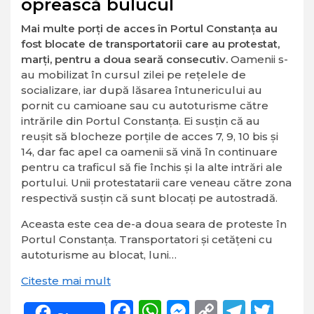
oprească bulucul
Mai multe porţi de acces în Portul Constanţa au
fost blocate de transportatorii care au protestat,
marţi, pentru a doua seară consecutiv.
Oamenii s-
au mobilizat în cursul zilei pe reţelele de
socializare, iar după lăsarea întunericului au
pornit cu camioane sau cu autoturisme către
intrările din Portul Constanţa. Ei susţin că au
reuşit să blocheze porţile de acces 7, 9, 10 bis şi
14, dar fac apel ca oamenii să vină în continuare
pentru ca traficul să fie închis şi la alte intrări ale
portului. Unii protestatarii care veneau către zona
respectivă susţin că sunt blocaţi pe autostradă.
Aceasta este cea de-a doua seara de proteste în
Portul Constanţa. Transportatori și cetățeni cu
autoturisme au blocat, luni…
Citeste mai mult
Facebook
WhatsApp
Messenger
Copy
Teleg
Twi