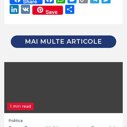
Share
Link
LinkedIn
VK
Partajează
Save
MAI MULTE ARTICOLE
1 min read
Politica