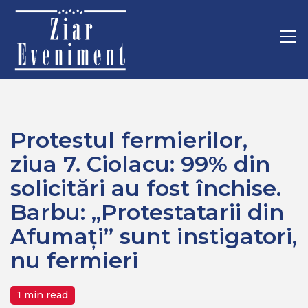
Mergi
Home
Politica
la
Protestul fermierilor, ziua 7. Ciolacu: 99% din solicitări au fost
conţinut.
Pr
închise. Barbu: „Protestatarii din Afumați” sunt instigatori, nu
M
fermieri
Protestul fermierilor,
ziua 7. Ciolacu: 99% din
solicitări au fost închise.
Barbu: „Protestatarii din
Afumați” sunt instigatori,
nu fermieri
1 min read