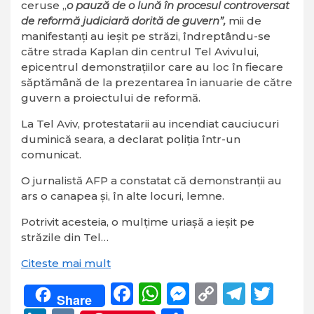
ceruse „
o pauză de o lună în procesul controversat
de reformă judiciară dorită de guvern”,
mii de
manifestanţi au ieşit pe străzi, îndreptându-se
către strada Kaplan din centrul Tel Avivului,
epicentrul demonstraţiilor care au loc în fiecare
săptămână de la prezentarea în ianuarie de către
guvern a proiectului de reformă.
La Tel Aviv, protestatarii au incendiat
cauciucuri
duminică seara, a declarat
poliţia
într-un
comunicat.
O jurnalistă AFP a constatat că demonstranţii au
ars o canapea şi, în alte locuri, lemne.
Potrivit acesteia, o mulţime uriaşă a ieşit pe
străzile din Tel…
Citeste mai mult
Facebook
WhatsApp
Messenger
Copy
Teleg
Twi
Share