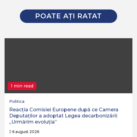
POATE AŢI RATAT
1 min read
Politica
Reacția Comisiei Europene după ce Camera
Deputaților a adoptat Legea decarbonizării:
„Urmărim evoluția”
6 august 2026