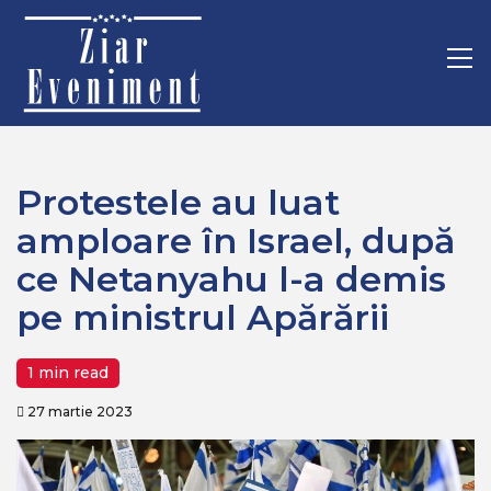
Mergi
Home
Recomandate
la
Protestele au luat amploare în Israel, după ce Netanyahu l-a
conţinut.
Pr
demis pe ministrul Apărării
M
Protestele au luat
amploare în Israel, după
ce Netanyahu l-a demis
pe ministrul Apărării
1 min read
27 martie 2023