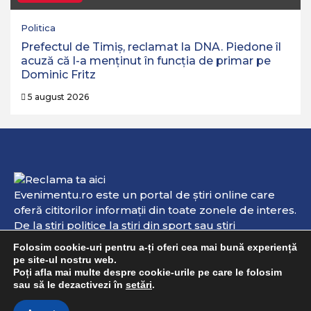
Politica
Prefectul de Timiș, reclamat la DNA. Piedone îl
acuză că l-a menținut în funcția de primar pe
Dominic Fritz
5 august 2026
Evenimentu.ro este un portal de ştiri online care
oferă cititorilor informaţii din toate zonele de interes.
De la ştiri politice la ştiri din sport sau ştiri
internaţionale, aici veţi găsi informaţii de interes şi
Folosim cookie-uri pentru a-ți oferi cea mai bună experiență
evenimente online. Dacă aveţi vreo ştire sau
pe site-ul nostru web.
informaţie pe care doriţi s-o publicăm, ori dacă doriţi
Poți afla mai multe despre cookie-urile pe care le folosim
sau să le dezactivezi în
setări
.
ca anumite materiale să fie şterse deoarece încalcă
anumite drepturi de autor, vă rugăm să trimiteţi un