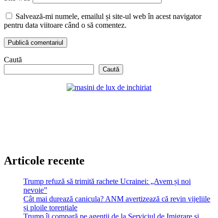
Salvează-mi numele, emailul și site-ul web în acest navigator
pentru data viitoare când o să comentez.
Caută
Caută
Articole recente
Trump refuză să trimită rachete Ucrainei: „Avem și noi
nevoie”
Cât mai durează canicula? ANM avertizează că revin vijeliile
și ploile torențiale
Trump îi compară pe agenții de la Serviciul de Imigrare și