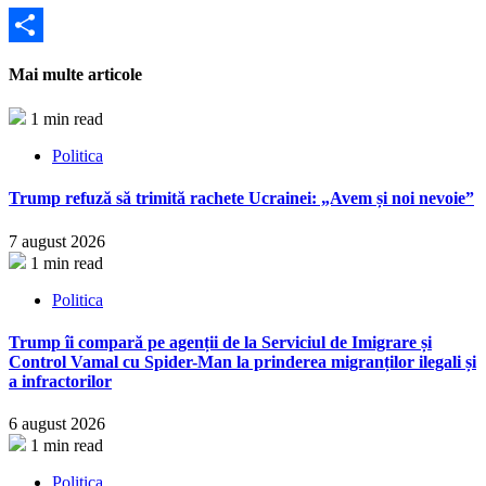
Partajează
Mai multe articole
1 min read
Politica
Trump refuză să trimită rachete Ucrainei: „Avem și noi nevoie”
7 august 2026
1 min read
Politica
Trump îi compară pe agenții de la Serviciul de Imigrare și
Control Vamal cu Spider-Man la prinderea migranților ilegali și
a infractorilor
6 august 2026
1 min read
Politica