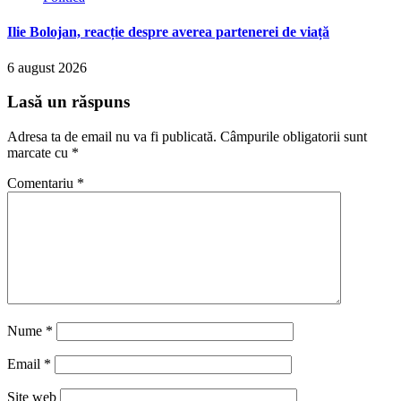
Ilie Bolojan, reacție despre averea partenerei de viață
6 august 2026
Lasă un răspuns
Adresa ta de email nu va fi publicată.
Câmpurile obligatorii sunt
marcate cu
*
Comentariu
*
Nume
*
Email
*
Site web