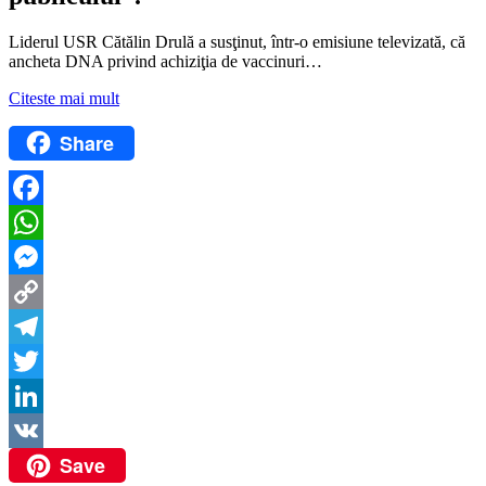
Liderul USR Cătălin Drulă a susţinut, într-o emisiune televizată, că
ancheta DNA privind achiziţia de vaccinuri…
Citeste mai mult
Share
Facebook
WhatsApp
Messenger
Copy
Link
Telegram
Twitter
LinkedIn
Save
VK