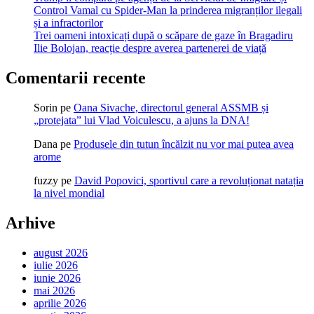
Control Vamal cu Spider-Man la prinderea migranților ilegali
și a infractorilor
Trei oameni intoxicați după o scăpare de gaze în Bragadiru
Ilie Bolojan, reacție despre averea partenerei de viață
Comentarii recente
Sorin
pe
Oana Sivache, directorul general ASSMB și
„protejata” lui Vlad Voiculescu, a ajuns la DNA!
Dana
pe
Produsele din tutun încălzit nu vor mai putea avea
arome
fuzzy
pe
David Popovici, sportivul care a revoluționat natația
la nivel mondial
Arhive
august 2026
iulie 2026
iunie 2026
mai 2026
aprilie 2026