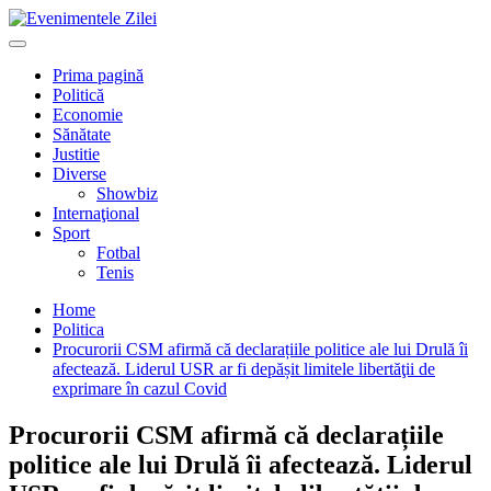
Mergi
la
Primary
conţinut.
Menu
Prima pagină
Politică
Economie
Sănătate
Justitie
Diverse
Showbiz
Internaţional
Sport
Fotbal
Tenis
Home
Politica
Procurorii CSM afirmă că declarațiile politice ale lui Drulă îi
afectează. Liderul USR ar fi depășit limitele libertăţii de
exprimare în cazul Covid
Procurorii CSM afirmă că declarațiile
politice ale lui Drulă îi afectează. Liderul