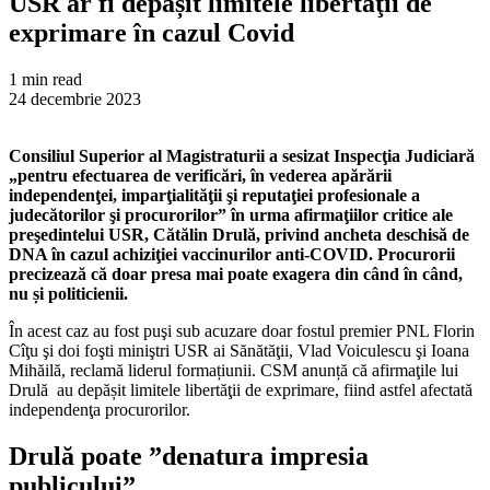
USR ar fi depășit limitele libertăţii de
exprimare în cazul Covid
1 min read
24 decembrie 2023
Consiliul Superior al Magistraturii a sesizat Inspecţia Judiciară
„pentru efectuarea de verificări, în vederea apărării
independenţei, imparţialităţii şi reputaţiei profesionale a
judecătorilor şi procurorilor” în urma afirmaţiilor critice ale
preşedintelui USR, Cătălin Drulă, privind ancheta deschisă de
DNA în cazul achiziţiei vaccinurilor anti-COVID. Procurorii
precizează că doar presa mai poate exagera din când în când,
nu și politicienii.
În acest caz au fost puşi sub acuzare doar fostul premier PNL Florin
Cîţu şi doi foşti miniştri USR ai Sănătăţii, Vlad Voiculescu şi Ioana
Mihăilă, reclamă liderul formațiunii. CSM anunță că afirmaţile lui
Drulă au depășit limitele libertăţii de exprimare, fiind astfel afectată
independenţa procurorilor.
Drulă poate ”denatura impresia
publicului”.