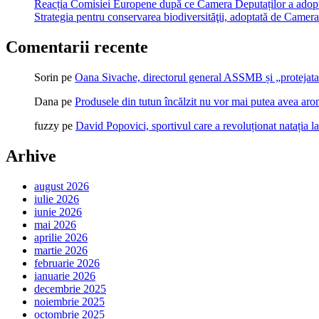
Reacția Comisiei Europene după ce Camera Deputaților a adopt
Strategia pentru conservarea biodiversităţii, adoptată de Cam
Comentarii recente
Sorin
pe
Oana Sivache, directorul general ASSMB și „protejata
Dana
pe
Produsele din tutun încălzit nu vor mai putea avea ar
fuzzy
pe
David Popovici, sportivul care a revoluționat natația l
Arhive
august 2026
iulie 2026
iunie 2026
mai 2026
aprilie 2026
martie 2026
februarie 2026
ianuarie 2026
decembrie 2025
noiembrie 2025
octombrie 2025