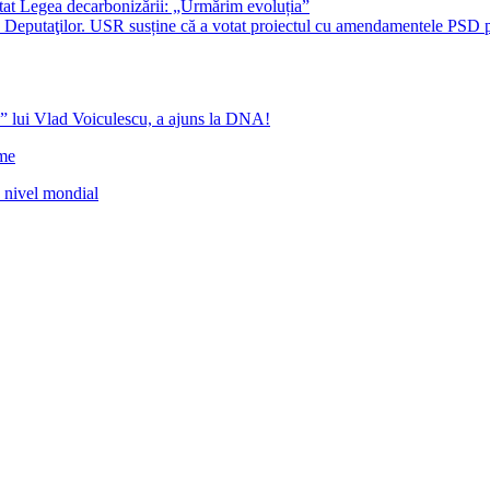
at Legea decarbonizării: „Urmărim evoluția”
era Deputaţilor. USR susține că a votat proiectul cu amendamentele PSD
” lui Vlad Voiculescu, a ajuns la DNA!
ome
a nivel mondial