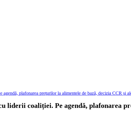
agendă, plafonarea preţurilor la alimentele de bază, decizia CCR şi ale
derii coaliției. Pe agendă, plafonarea preţ