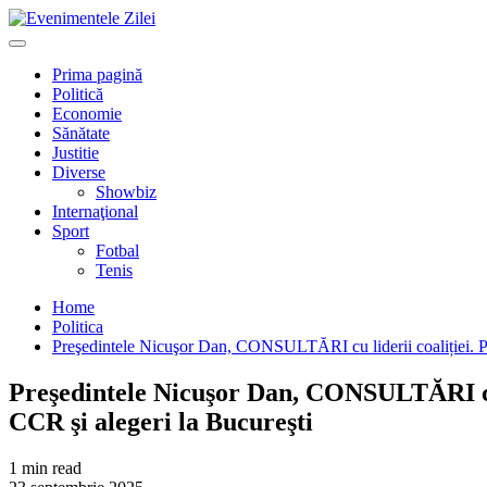
Mergi
la
Primary
conţinut.
Menu
Prima pagină
Politică
Economie
Sănătate
Justitie
Diverse
Showbiz
Internaţional
Sport
Fotbal
Tenis
Home
Politica
Preşedintele Nicuşor Dan, CONSULTĂRI cu liderii coaliției. Pe 
Preşedintele Nicuşor Dan, CONSULTĂRI cu li
CCR şi alegeri la Bucureşti
1 min read