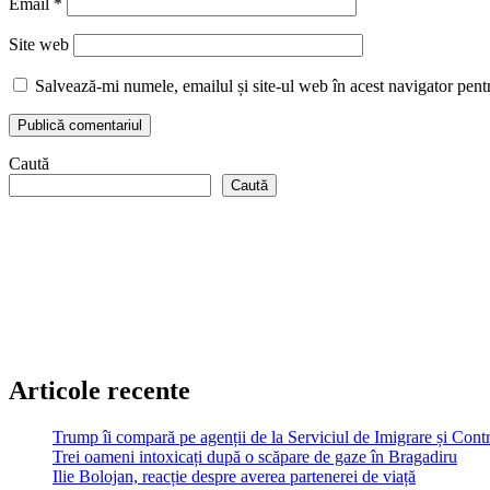
Email
*
Site web
Salvează-mi numele, emailul și site-ul web în acest navigator pent
Caută
Caută
Articole recente
Trump îi compară pe agenții de la Serviciul de Imigrare și Contr
Trei oameni intoxicați după o scăpare de gaze în Bragadiru
Ilie Bolojan, reacție despre averea partenerei de viață