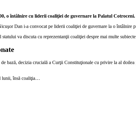
, o întâlnire cu liderii coaliţiei de guvernare la Palatul Cotroceni
icuşor Dan i-a convocat pe liderii coaliţiei de guvernare la o întâlnire 
l statului va discuta cu reprezentanţii coaliţiei despre mai multe subiect
onate
de bază, decizia crucială a Curţii Constituţionale cu privire la al doilea 
 lunii, însă coaliţia…