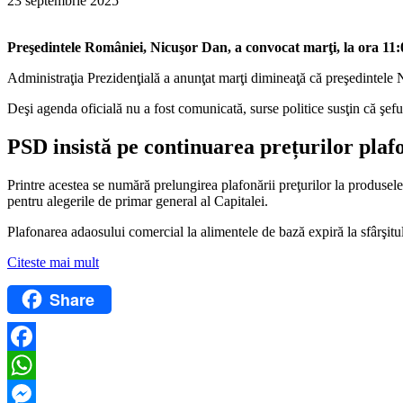
23 septembrie 2025
Preşedintele României, Nicuşor Dan, a convocat marţi, la ora 11:00
Administraţia Prezidenţială a anunţat marţi dimineaţă că preşedintele N
Deşi agenda oficială nu a fost comunicată, surse politice susţin că şefu
PSD insistă pe continuarea prețurilor plaf
Printre acestea se numără prelungirea plafonării preţurilor la produsele 
pentru alegerile de primar general al Capitalei.
Plafonarea adaosului comercial la alimentele de bază expiră la sfârşitul
Citeste mai mult
Share
Facebook
WhatsApp