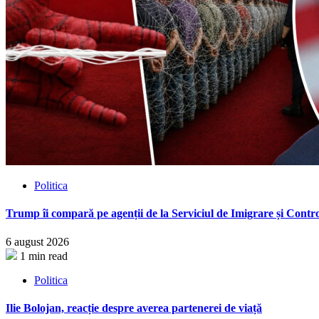
Politica
Trump îi compară pe agenții de la Serviciul de Imigrare și Contro
6 august 2026
1 min read
Politica
Ilie Bolojan, reacție despre averea partenerei de viață