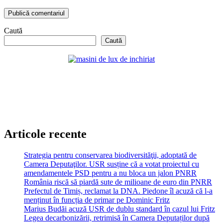
Caută
Caută
Articole recente
Strategia pentru conservarea biodiversităţii, adoptată de
Camera Deputaţilor. USR susține că a votat proiectul cu
amendamentele PSD pentru a nu bloca un jalon PNRR
România riscă să piardă sute de milioane de euro din PNRR
Prefectul de Timiș, reclamat la DNA. Piedone îl acuză că l-a
menținut în funcția de primar pe Dominic Fritz
Marius Budăi acuză USR de dublu standard în cazul lui Fritz
Legea decarbonizării, retrimisă în Camera Deputaților după