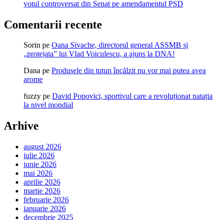
votul controversat din Senat pe amendamentul PSD
Comentarii recente
Sorin
pe
Oana Sivache, directorul general ASSMB și
„protejata” lui Vlad Voiculescu, a ajuns la DNA!
Dana
pe
Produsele din tutun încălzit nu vor mai putea avea
arome
fuzzy
pe
David Popovici, sportivul care a revoluționat natația
la nivel mondial
Arhive
august 2026
iulie 2026
iunie 2026
mai 2026
aprilie 2026
martie 2026
februarie 2026
ianuarie 2026
decembrie 2025