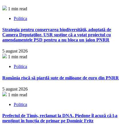
1 min read
Politica
Strategia pentru conservarea biodiversităţii, adoptată de
Camera Deputaţilor. USR susține că a votat proiectul cu
amendamentele PSD pentru a nu bloca un jalon PNRR
5 august 2026
1 min read
Politica
România riscă să piardă sute de milioane de euro din PNRR
5 august 2026
1 min read
Politica
Prefectul de Timiș, reclamat la DNA. Piedone îl acuză că l-a
menținut în funcția de primar pe Dominic Fritz