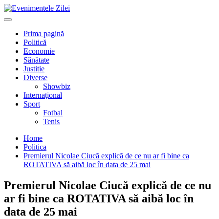
Mergi
la
Primary
conţinut.
Menu
Prima pagină
Politică
Economie
Sănătate
Justitie
Diverse
Showbiz
Internaţional
Sport
Fotbal
Tenis
Home
Politica
Premierul Nicolae Ciucă explică de ce nu ar fi bine ca
ROTATIVA să aibă loc în data de 25 mai
Premierul Nicolae Ciucă explică de ce nu
ar fi bine ca ROTATIVA să aibă loc în
data de 25 mai