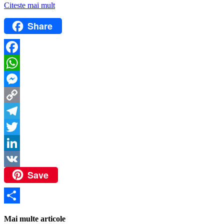
Citeste mai mult
Share
Facebook
WhatsApp
Messenger
Copy
Link
Telegram
Twitter
LinkedIn
Save
VK
Partajează
Mai multe articole