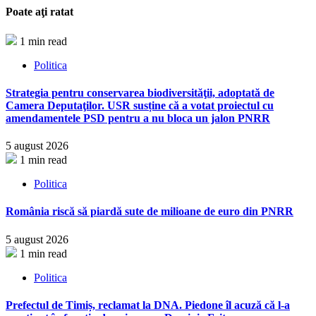
Poate aţi ratat
1 min read
Politica
Strategia pentru conservarea biodiversităţii, adoptată de
Camera Deputaţilor. USR susține că a votat proiectul cu
amendamentele PSD pentru a nu bloca un jalon PNRR
5 august 2026
1 min read
Politica
România riscă să piardă sute de milioane de euro din PNRR
5 august 2026
1 min read
Politica
Prefectul de Timiș, reclamat la DNA. Piedone îl acuză că l-a