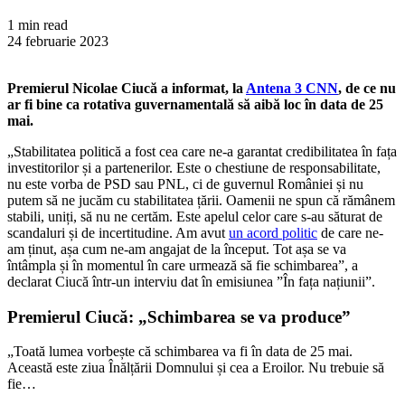
1 min read
24 februarie 2023
Premierul Nicolae Ciucă a informat, la
Antena 3 CNN
, de ce nu
ar fi bine ca rotativa guvernamentală să aibă loc în data de 25
mai.
„Stabilitatea politică a fost cea care ne-a garantat credibilitatea în fața
investitorilor și a partenerilor. Este o chestiune de responsabilitate,
nu este vorba de PSD sau PNL, ci de guvernul României și nu
putem să ne jucăm cu stabilitatea țării. Oamenii ne spun că rămânem
stabili, uniți, să nu ne certăm. Este apelul celor care s-au săturat de
scandaluri și de incertitudine. Am avut
un acord politic
de care ne-
am ținut, așa cum ne-am angajat de la început. Tot așa se va
întâmpla și în momentul în care urmează să fie schimbarea”, a
declarat Ciucă într-un interviu dat în emisiunea ”În fața națiunii”.
Premierul Ciucă: „Schimbarea se va produce”
„Toată lumea vorbește că schimbarea va fi în data de 25 mai.
Această este ziua Înălțării Domnului și cea a Eroilor. Nu trebuie să
fie…