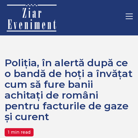
Mergi
Home
Recomandate
la
Poliția, în alertă după ce o bandă de hoți a învățat cum să
conţinut.
Pr
fure banii achitați de români pentru facturile de gaze și
M
curent
Poliția, în alertă după ce
o bandă de hoți a învățat
cum să fure banii
achitați de români
pentru facturile de gaze
și curent
1 min read