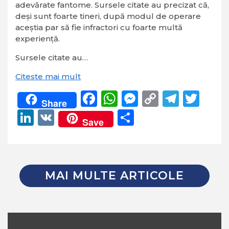
adevărate fantome. Sursele citate au precizat că,
deși sunt foarte tineri, după modul de operare
aceștia par să fie infractori cu foarte multă
experiență.
Sursele citate au…
Citeste mai mult
Facebook
WhatsApp
Messenger
Copy
Teleg
Twi
Share
Link
LinkedIn
VK
Partajează
Save
MAI MULTE ARTICOLE