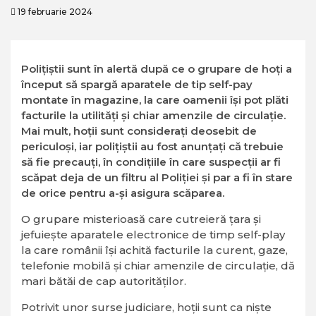
19 februarie 2024
Polițiștii sunt în alertă după ce o grupare de hoți a
început să spargă aparatele de tip self-pay
montate în magazine, la care oamenii își pot plăti
facturile la utilități și chiar amenzile de circulație.
Mai mult, hoții sunt considerați deosebit de
periculoși, iar polițiștii au fost anunțați că trebuie
să fie precauți, în condițiile în care suspecții ar fi
scăpat deja de un filtru al Poliției și par a fi în stare
de orice pentru a-și asigura scăparea.
O grupare misterioasă care cutreieră țara și
jefuiește aparatele electronice de timp self-play
la care românii își achită facturile la curent, gaze,
telefonie mobilă și chiar amenzile de circulație, dă
mari bătăi de cap autorităților.
Potrivit unor surse judiciare, hoții sunt ca niște