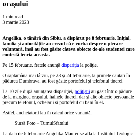
orașului
1 min read
3 martie 2023
Angelika, o tânără din Sibiu, a dispărut pe 8 februarie. Inițial,
familia și autoritățile au crezut că e vorba despre o plecare
voluntară, însă au fost găsite câteva obiecte de-ale studentei care
contestă teoria aceasta.
Pe 15 februarie, fratele anunţă
dispariţia
la poliţie.
O săptămână mai târziu, pe 23 şi 24 februarie, la primele căutări în
pădurea Dumbrava, au fost găsite portofelul şi telefonul tinerei.
La 10 zile după anunţarea dispariţiei,
politiştii
au găsit într-o pădure
de la marginea oraşului, hainele tinerei, dar şi alte obiecte persoanale
precum telefonul, ochelarii și portofelul cu bani în el.
Astfel, anchetatorii iau în calcul orice variantă.
Sursă Foto – TurnulSfatului
La data de 6 februarie Angelika Maurer se afla la Institutul Teologic