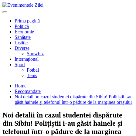
Mergi
la
Primary
conţinut.
Menu
Prima pagină
Politică
Economie
Sănătate
Justitie
Diverse
Showbiz
Internaţional
Sport
Fotbal
Tenis
Home
Recomandate
Noi detalii în cazul studentei dispărute din Sibiu! Polițiștii i-au
găsit hainele și telefonul într-o pădure de la marginea orașului
Noi detalii în cazul studentei dispărute
din Sibiu! Polițiștii i-au găsit hainele și
telefonul într-o pădure de la marginea