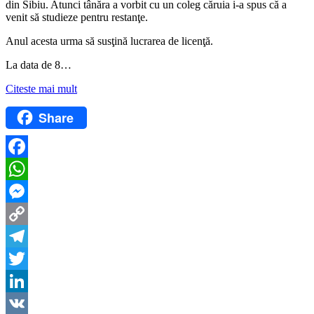
din Sibiu. Atunci tânăra a vorbit cu un coleg căruia i-a spus că a
venit să studieze pentru restanţe.
Anul acesta urma să susţină lucrarea de licenţă.
La data de 8…
Citeste mai mult
Share
Facebook
WhatsApp
Messenger
Copy
Link
Telegram
Twitter
LinkedIn