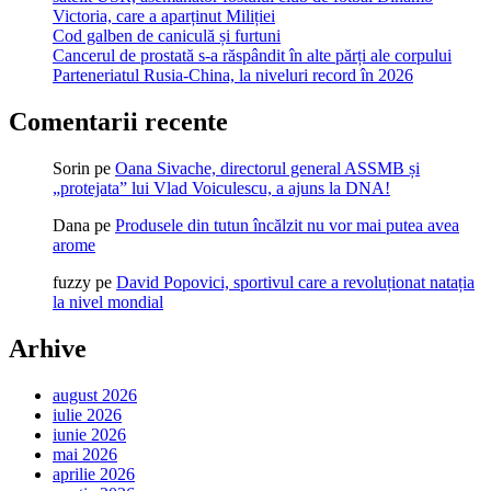
Victoria, care a aparținut Miliției
Cod galben de caniculă și furtuni
Cancerul de prostată s-a răspândit în alte părți ale corpului
Parteneriatul Rusia-China, la niveluri record în 2026
Comentarii recente
Sorin
pe
Oana Sivache, directorul general ASSMB și
„protejata” lui Vlad Voiculescu, a ajuns la DNA!
Dana
pe
Produsele din tutun încălzit nu vor mai putea avea
arome
fuzzy
pe
David Popovici, sportivul care a revoluționat natația
la nivel mondial
Arhive
august 2026
iulie 2026
iunie 2026
mai 2026
aprilie 2026