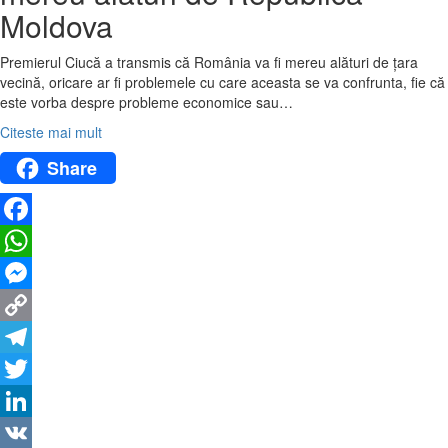
Moldova
Premierul Ciucă a transmis că România va fi mereu alături de țara
vecină, oricare ar fi problemele cu care aceasta se va confrunta, fie că
este vorba despre probleme economice sau…
Citeste mai mult
Share
Facebook
WhatsApp
Messenger
Copy
Link
Telegram
Twitter
LinkedIn