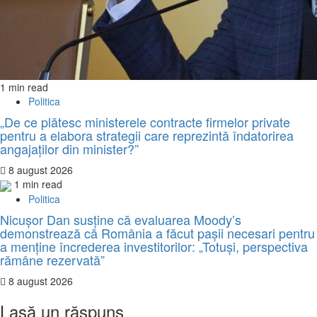
1 min read
Politica
„De ce plătesc ministerele contracte firmelor private
pentru a elabora strategii care reprezintă îndatorirea
angajaților din minister?”
8 august 2026
1 min read
Politica
Nicușor Dan susține că evaluarea Moody’s
demonstrează că România a făcut pașii necesari pentru
a menține încrederea investitorilor: „Totuși, perspectiva
rămâne rezervată”
8 august 2026
Lasă un răspuns