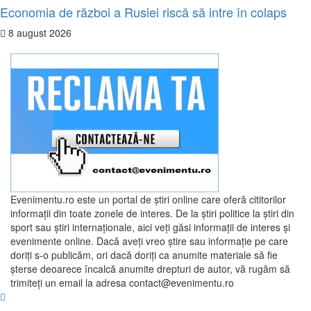
Economia de război a Rusiei riscă să intre în colaps
8 august 2026
Evenimentu.ro este un portal de ştiri online care oferă cititorilor
informaţii din toate zonele de interes. De la ştiri politice la ştiri din
sport sau ştiri internaţionale, aici veţi găsi informaţii de interes şi
evenimente online. Dacă aveţi vreo ştire sau informaţie pe care
doriţi s-o publicăm, ori dacă doriţi ca anumite materiale să fie
şterse deoarece încalcă anumite drepturi de autor, vă rugăm să
trimiteţi un email la adresa contact@evenimentu.ro