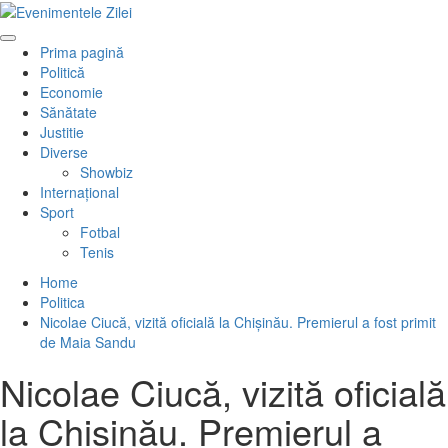
Mergi
la
Primary
conţinut.
Prima pagină
Menu
Politică
Economie
Sănătate
Justitie
Diverse
Showbiz
Internaţional
Sport
Fotbal
Tenis
Home
Politica
Nicolae Ciucă, vizită oficială la Chișinău. Premierul a fost primit
de Maia Sandu
Nicolae Ciucă, vizită oficială
la Chișinău. Premierul a