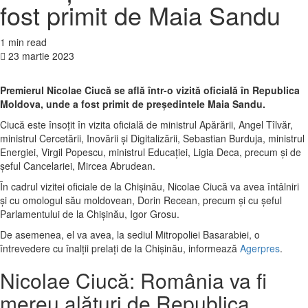
fost primit de Maia Sandu
1 min read
23 martie 2023
Premierul Nicolae Ciucă se află într-o vizită oficială în Republica
Moldova, unde a fost primit de președintele Maia Sandu.
Ciucă este însoțit în vizita oficială de ministrul Apărării, Angel Tîlvăr,
ministrul Cercetării, Inovării şi Digitalizării, Sebastian Burduja, ministrul
Energiei, Virgil Popescu, ministrul Educaţiei, Ligia Deca, precum şi de
şeful Cancelariei, Mircea Abrudean.
În cadrul vizitei oficiale de la Chişinău, Nicolae Ciucă va avea întâlniri
şi cu omologul său moldovean, Dorin Recean, precum şi cu şeful
Parlamentului de la Chişinău, Igor Grosu.
De asemenea, el va avea, la sediul Mitropoliei Basarabiei, o
întrevedere cu înalţii prelaţi de la Chişinău, informează
Agerpres
.
Nicolae Ciucă: România va fi
mereu alături de Republica