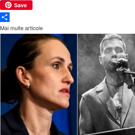
Save
VK
Partajează
Mai multe articole