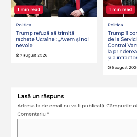
1 min read
1 min read
Politica
Politica
Trump refuză să trimită
Trump îi co
rachete Ucrainei: „Avem și noi
de la Servici
nevoie”
Control Va
la prinderea
7 august 2026
și a infractor
6 august 202
Lasă un răspuns
Adresa ta de email nu va fi publicată.
Câmpurile ob
Comentariu
*