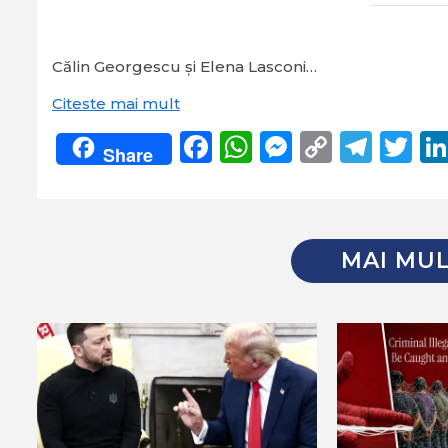
Călin Georgescu și Elena Lasconi…
Citeste mai mult
Facebook
WhatsApp
Messeng
Copy
Tel
Tw
Share
Link
MAI MUL