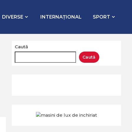
 fața publicului, prin desecretizare, toate documentele”
DIVERSE
INTERNAŢIONAL
SPORT
Caută
Caută