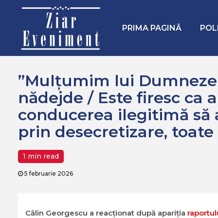
Mergi
Home
Politica
la
”Mulțumim lui Dumnezeu pentru această rază de nădejde / Este 
conţinut.
PRIMA PAGINĂ
POL
”Mulțumim lui Dumnezeu
nădejde / Este firesc ca au
conducerea ilegitimă să a
prin desecretizare, toat
1 min read
5 februarie 2026
Călin Georgescu a reacționat după apariția
raportul