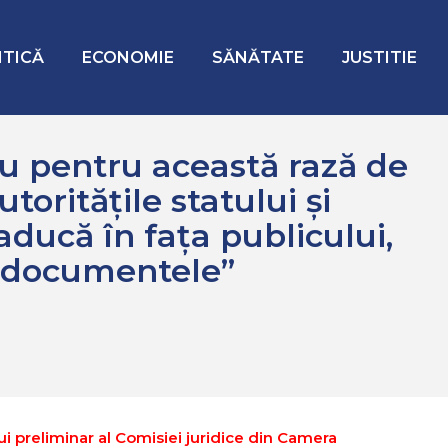
firesc ca autoritățile statului și conducerea ilegitimă să aducă în
ITICĂ
ECONOMIE
SĂNĂTATE
JUSTITIE
 pentru această rază de
toritățile statului și
ducă în fața publicului,
e documentele”
ui preliminar al Comisiei juridice din Camera