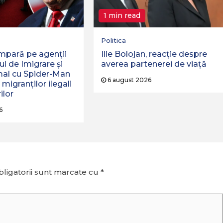
1 min read
Politica
mpară pe agenții
Ilie Bolojan, reacție despre
ul de Imigrare și
averea partenerei de viață
mal cu Spider-Man
6 august 2026
 migranților ilegali
ilor
6
ligatorii sunt marcate cu
*