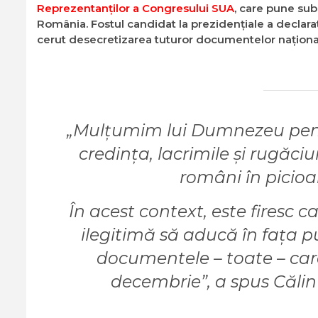
Reprezentanților a Congresului SUA
, care pune sub
România. Fostul candidat la prezidențiale a declara
cerut desecretizarea tuturor documentelor național
„Mulțumim lui Dumnezeu pent
credința, lacrimile și rugăci
români în picioar
În acest context, este firesc c
ilegitimă să aducă în fața pu
documentele – toate – care 
decembrie”, a spus Călin