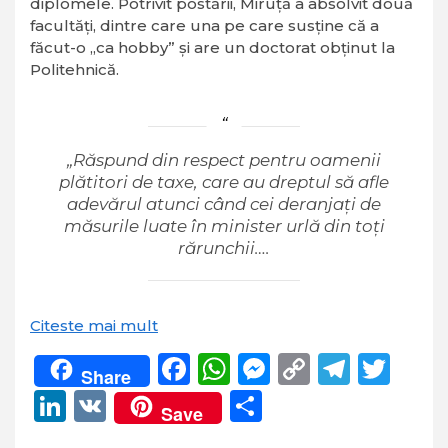
diplomele. Potrivit postării, Miruță a absolvit două
facultăți, dintre care una pe care susține că a
făcut-o „ca hobby” și are un doctorat obținut la
Politehnică.
„Răspund din respect pentru oamenii
plătitori de taxe, care au dreptul să afle
adevărul atunci când cei deranjați de
măsurile luate în minister urlă din toţi
rărunchii….
Citeste mai mult
Facebook
WhatsApp
Messenger
Copy
Teleg
Twi
Share
Link
LinkedIn
VK
Partajează
Save