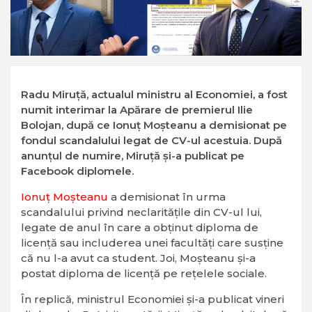
Radu Miruță, actualul ministru al Economiei, a fost
numit interimar la Apărare de premierul Ilie
Bolojan, după ce Ionuț Moșteanu a demisionat pe
fondul scandalului legat de CV-ul acestuia. După
anunțul de numire, Miruță și-a publicat pe
Facebook diplomele.
Ionuț Moșteanu
a demisionat în urma
scandalului privind neclaritățile din CV-ul lui,
legate de anul în care a obținut diploma de
licență sau includerea unei facultăți care susține
că nu l-a avut ca student. Joi, Moșteanu și-a
postat diploma de licență pe rețelele sociale.
În replică, ministrul Economiei şi-a publicat vineri