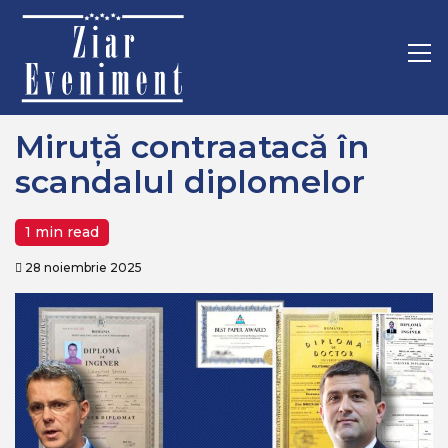
Mergi
Home
Politica
Miruță contraatacă în scandalul diplomelor
la
conţinut.
Pr
M
Miruță contraatacă în
scandalul diplomelor
1 min read
28 noiembrie 2025