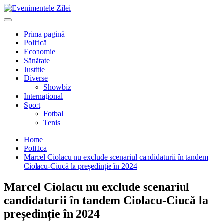
Mergi
la
Primary
conţinut.
Menu
Prima pagină
Politică
Economie
Sănătate
Justitie
Diverse
Showbiz
Internaţional
Sport
Fotbal
Tenis
Home
Politica
Marcel Ciolacu nu exclude scenariul candidaturii în tandem
Ciolacu-Ciucă la președinție în 2024
Marcel Ciolacu nu exclude scenariul
candidaturii în tandem Ciolacu-Ciucă la
președinție în 2024