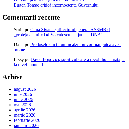
Eugen Tomac critică incompetența Guvernului
Comentarii recente
Sorin
pe
Oana Sivache, directorul general ASSMB și
„protejata” lui Vlad Voiculescu, a ajuns la DNA!
Dana
pe
Produsele din tutun încălzit nu vor mai putea avea
arome
fuzzy
pe
David Popovici, sportivul care a revoluționat natația
la nivel mondial
Arhive
august 2026
iulie 2026
iunie 2026
mai 2026
aprilie 2026
martie 2026
februarie 2026
ianuarie 2026