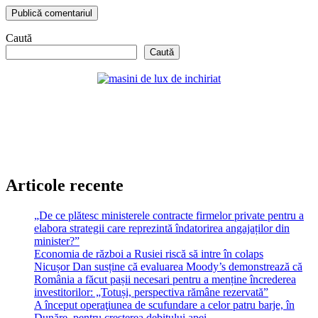
Caută
Caută
Articole recente
„De ce plătesc ministerele contracte firmelor private pentru a
elabora strategii care reprezintă îndatorirea angajaților din
minister?”
Economia de război a Rusiei riscă să intre în colaps
Nicușor Dan susține că evaluarea Moody’s demonstrează că
România a făcut pașii necesari pentru a menține încrederea
investitorilor: „Totuși, perspectiva rămâne rezervată”
A început operaţiunea de scufundare a celor patru barje, în
Dunăre, pentru creşterea debitului apei