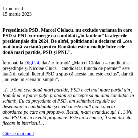
1 min read
15 martie 2023
Președintele PSD, Marcel Ciolacu, nu exclude varianta în care
PSD și PNL vor merge cu candidați „în tandem” la alegerile
prezidențiale din 2024. De altfel, politicianul a declarat că „cea
mai bună variantă pentru România este o coaliţie între cele
două mari partide, PSD şi PNL”.
Întrebat, la
Digi 24
, dacă o formulă „Marcel Ciolacu – candidat la
președinție și Nicolae Ciucă – candidat la funcția de premier” este
luată în calcul, liderul PSD a spus că acesta „nu este exclus”, dar că
„nu este un scenariu simplu”.
„(…) Sunt cele două mari partide, PSD e cel mai mare partid din
România, e foarte puțin probabil să accepte să nu aibă candidat. În
schimb, Eu ca președinte al PSD, am schimbat regulile de
desemnare a candidatului și cred că este mult mai corectă
abordarea pe care am propus-o. Restul, n-am avut discuții. (…) Nu
vine PSD-ul cu aceată propunere. Este un scenariu, îl vom discuta
fiecare în interiorul…
Citeste mai mult