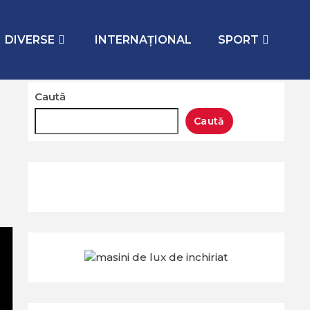
alei coaliţiei, scuză fostul lider PNL
DIVERSE
INTERNAŢIONAL
SPORT
Caută
Caută