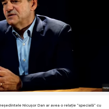
reşedintele Nicuşor Dan ar avea o relaţie ”specială” cu