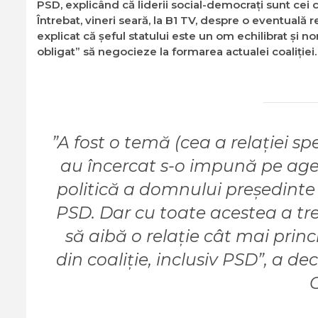
PSD, explicând că liderii social-democraţi sunt ce
Întrebat, vineri seară, la B1 TV, despre o eventuală 
explicat că şeful statului este un om echilibrat şi n
obligat” să negocieze la formarea actualei coaliţiei.
”A fost o temă (cea a relaţiei s
au încercat s-o impună pe agend
politică a domnului preşedinte
PSD. Dar cu toate acestea a tre
să aibă o relaţie cât mai princ
din coaliţie, inclusiv PSD”, a de