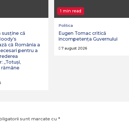
1 min read
Politica
 susține că
Eugen Tomac critică
Moody’s
incompetența Guvernului
ză că România a
7 august 2026
necesari pentru a
crederea
r: „Totuși,
a rămâne
6
ligatorii sunt marcate cu
*