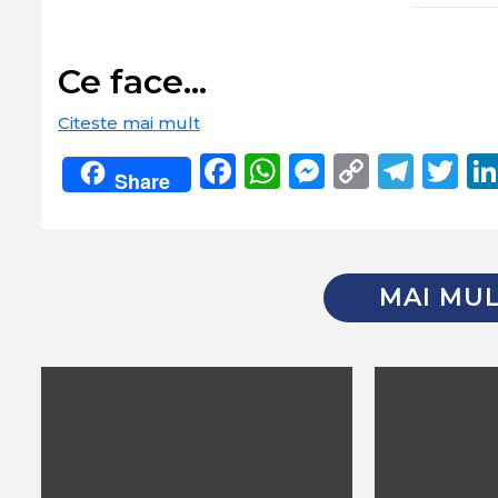
Ce face…
Citeste mai mult
Facebook
WhatsApp
Messeng
Copy
Tel
Tw
Share
Link
MAI MUL