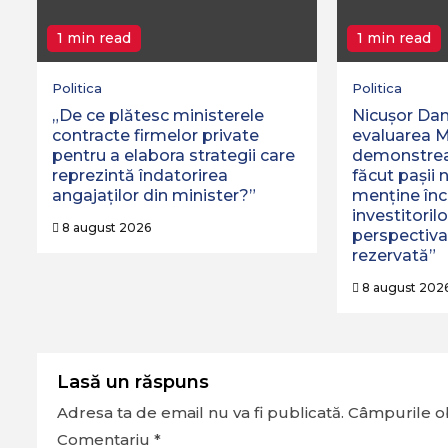
1 min read
1 min read
Politica
Politica
„De ce plătesc ministerele
Nicușor Dan
contracte firmelor private
evaluarea 
pentru a elabora strategii care
demonstrea
reprezintă îndatorirea
făcut pașii 
angajaților din minister?”
menține în
investitorilo
8 august 2026
perspectiv
rezervată”
8 august 202
Lasă un răspuns
Adresa ta de email nu va fi publicată.
Câmpurile ob
Comentariu
*