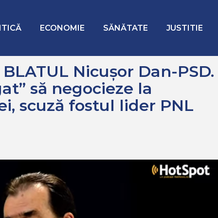
-PSD. Președintele ”a fost obligat” să negocieze la formarea actu
ITICĂ
ECONOMIE
SĂNĂTATE
JUSTITIE
 BLATUL Nicușor Dan-PSD.
gat” să negocieze la
ei, scuză fostul lider PNL