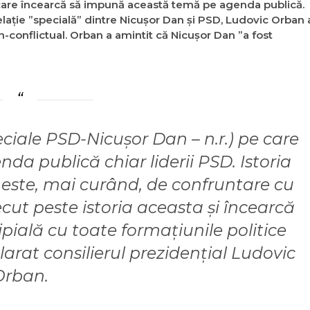
i care încearcă să impună această temă pe agenda publică.
relaţie ”specială” dintre Nicuşor Dan şi PSD, Ludovic Orban 
on-conflictual. Orban a amintit că Nicuşor Dan ”a fost
peciale PSD-Nicuşor Dan – n.r.) pe care
a publică chiar liderii PSD. Istoria
 este, mai curând, de confruntare cu
cut peste istoria aceasta şi încearcă
ipială cu toate formaţiunile politice
clarat consilierul prezidenţial Ludovic
Orban.