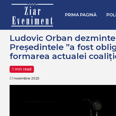
Mergi
Home
Politica
Ludovic Orban dezminte BLATUL Nicușor Dan
la
conţinut.
PRIMA PAGINĂ
POL
Ludovic Orban dezminte
Președintele ”a fost obli
formarea actualei coaliţi
1 min read
1 noiembrie 2025