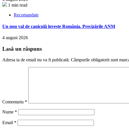
1 min read
Recomandate
Un nou val de caniculă lovește România. Precizările ANM
4 august 2026
Lasă un răspuns
Adresa ta de email nu va fi publicată.
Câmpurile obligatorii sunt marc
Comentariu
*
Nume
*
Email
*