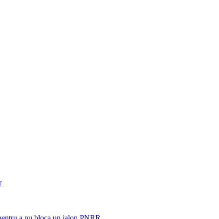
r
 pentru a nu bloca un jalon PNRR