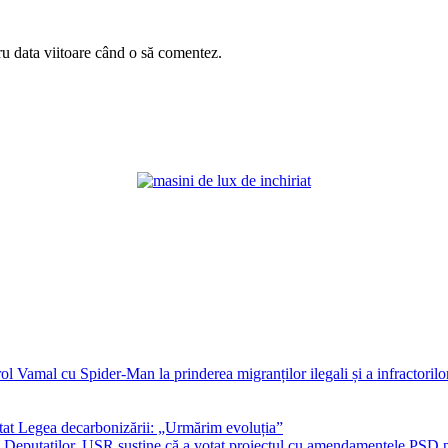
ru data viitoare când o să comentez.
ol Vamal cu Spider-Man la prinderea migranților ilegali și a infractorilo
at Legea decarbonizării: „Urmărim evoluția”
era Deputaţilor. USR susține că a votat proiectul cu amendamentele PSD