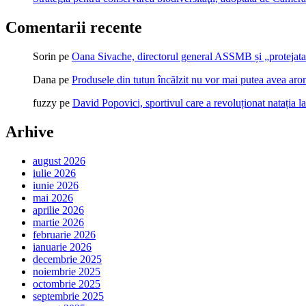
Comentarii recente
Sorin
pe
Oana Sivache, directorul general ASSMB și „protejata
Dana
pe
Produsele din tutun încălzit nu vor mai putea avea ar
fuzzy
pe
David Popovici, sportivul care a revoluționat natația l
Arhive
august 2026
iulie 2026
iunie 2026
mai 2026
aprilie 2026
martie 2026
februarie 2026
ianuarie 2026
decembrie 2025
noiembrie 2025
octombrie 2025
septembrie 2025