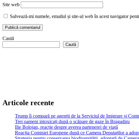
Site web
Salvează-mi numele, emailul și site-ul web în acest navigator pent
Caută
Caută
Articole recente
Trump îi compară pe agenții de la Serviciul de Imigrare și Contr
Trei oameni intoxicați după o scăpare de gaze în Bragadiru
Ilie Bolojan, reacție despre averea partenerei de viață
Reacția Comisiei Europene după ce Camera Deputaților a adopt
Strategia pentru conservarea biodiversităţii, adoptată de Cam