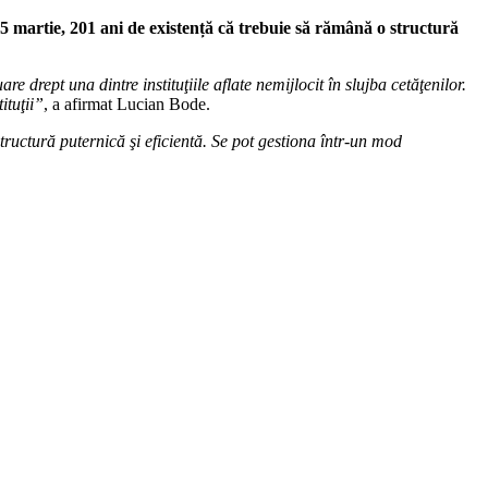
5 martie, 201 ani de existență că trebuie să rămână o structură
e drept una dintre instituţiile aflate nemijlocit în slujba cetăţenilor.
ituţii”
, a afirmat Lucian Bode.
structură puternică şi eficientă. Se pot gestiona într-un mod