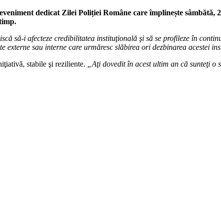
 eveniment dedicat Zilei Poliției Române care împlinește sâmbătă, 2
timp.
ă-i afecteze credibilitatea instituţională şi să se profileze în continuar
 externe sau interne care urmăresc slăbirea ori dezbinarea acestei inst
ţiativă, stabile şi reziliente.
„Aţi dovedit în acest ultim an că sunteţi o 