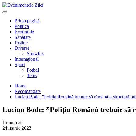
Mergi
la
Primary
conţinut.
Menu
Prima pagină
Politică
Economie
Sănătate
Justitie
Diverse
Showbiz
Internaţional
Sport
Fotbal
Tenis
Home
Recomandate
Lucian Bode: ”Poliția Română trebuie să rămână o structură pu
Lucian Bode: ”Poliția Română trebuie să 
1 min read
24 martie 2023