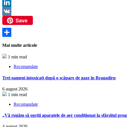
Twitter
LinkedIn
Save
VK
Partajează
Mai multe articole
1 min read
Recomandate
Trei oameni intoxicați după o scăpare de gaze în Bragadiru
6 august 2026
1 min read
Recomandate
„Vă rugăm să opriţi aparatele de aer condiţionat la sfârşitul pr
4 august 2026