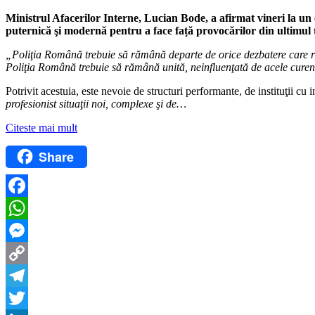
Ministrul Afacerilor Interne, Lucian Bode, a afirmat vineri la un
puternică şi modernă pentru a face față provocărilor din ultimul 
„Poliţia Română trebuie să rămână departe de orice dezbatere care riscă s
Poliţia Română trebuie să rămână unită, neinfluenţată de acele curente
Potrivit acestuia, este nevoie de structuri performante, de instituţii cu ini
profesionist situaţii noi, complexe şi de…
Citeste mai mult
Share
Facebook
WhatsApp
Messenger
Copy
Link
Telegram