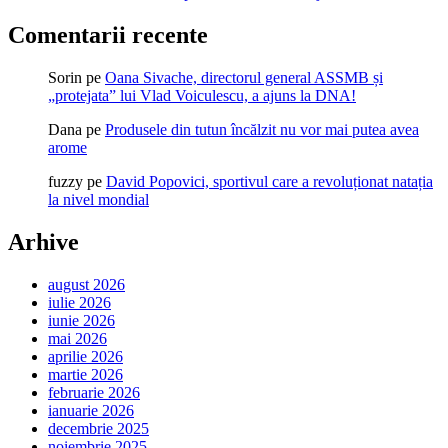
Comentarii recente
Sorin
pe
Oana Sivache, directorul general ASSMB și
„protejata” lui Vlad Voiculescu, a ajuns la DNA!
Dana
pe
Produsele din tutun încălzit nu vor mai putea avea
arome
fuzzy
pe
David Popovici, sportivul care a revoluționat natația
la nivel mondial
Arhive
august 2026
iulie 2026
iunie 2026
mai 2026
aprilie 2026
martie 2026
februarie 2026
ianuarie 2026
decembrie 2025
noiembrie 2025