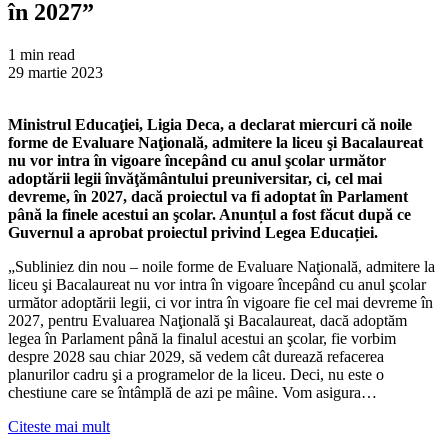
în 2027”
1 min read
29 martie 2023
Ministrul Educaţiei, Ligia Deca, a declarat miercuri că noile
forme de Evaluare Naţională, admitere la liceu şi Bacalaureat
nu vor intra în vigoare începând cu anul şcolar următor
adoptării legii învăţământului preuniversitar, ci, cel mai
devreme, în 2027, dacă proiectul va fi adoptat în Parlament
până la finele acestui an şcolar. Anunțul a fost făcut după ce
Guvernul a aprobat proiectul privind Legea Educației.
„Subliniez din nou – noile forme de Evaluare Naţională, admitere la
liceu şi Bacalaureat nu vor intra în vigoare începând cu anul şcolar
următor adoptării legii, ci vor intra în vigoare fie cel mai devreme în
2027, pentru Evaluarea Naţională şi Bacalaureat, dacă adoptăm
legea în Parlament până la finalul acestui an şcolar, fie vorbim
despre 2028 sau chiar 2029, să vedem cât durează refacerea
planurilor cadru şi a programelor de la liceu. Deci, nu este o
chestiune care se întâmplă de azi pe mâine. Vom asigura…
Citeste mai mult