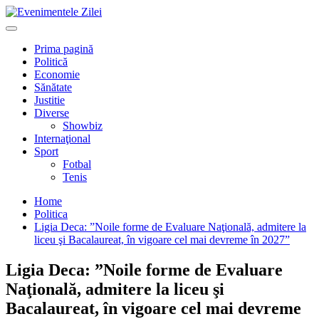
Mergi
la
Primary
conţinut.
Menu
Prima pagină
Politică
Economie
Sănătate
Justitie
Diverse
Showbiz
Internaţional
Sport
Fotbal
Tenis
Home
Politica
Ligia Deca: ”Noile forme de Evaluare Naţională, admitere la
liceu şi Bacalaureat, în vigoare cel mai devreme în 2027”
Ligia Deca: ”Noile forme de Evaluare
Naţională, admitere la liceu şi
Bacalaureat, în vigoare cel mai devreme