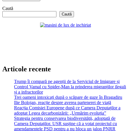
Caută
Caută
Articole recente
Trump îi compară pe agenții de la Serviciul de Imigrare și
Control Vamal cu Spider-Man la prinderea migranților ilegali
și a infractorilor
Trei oameni intoxicați după o scăpare de gaze în Bragadiru
Ilie Bolojan, reacție despre averea partenerei de viață
Reacția Comisiei Europene după ce Camera Deputaților a
adoptat Legea decarbonizării: „Urmărim evoluția”
Strategia pentru conservarea biodiversităţii, adoptată de
Camera Deputaţilor. USR susține că a votat proiectul cu
amendamentele PSD pentru a nu bloca un jalon PNRR