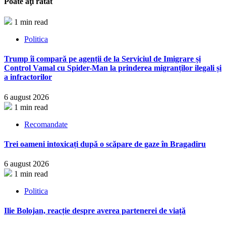
Poate aţi ratat
1 min read
Politica
Trump îi compară pe agenții de la Serviciul de Imigrare și
Control Vamal cu Spider-Man la prinderea migranților ilegali și
a infractorilor
6 august 2026
1 min read
Recomandate
Trei oameni intoxicați după o scăpare de gaze în Bragadiru
6 august 2026
1 min read
Politica
Ilie Bolojan, reacție despre averea partenerei de viață