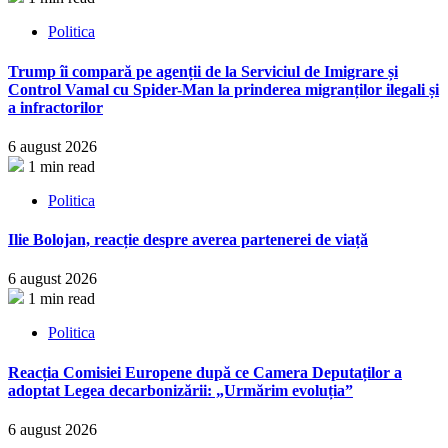
Politica
Trump îi compară pe agenții de la Serviciul de Imigrare și
Control Vamal cu Spider-Man la prinderea migranților ilegali și
a infractorilor
6 august 2026
1 min read
Politica
Ilie Bolojan, reacție despre averea partenerei de viață
6 august 2026
1 min read
Politica
Reacția Comisiei Europene după ce Camera Deputaților a
adoptat Legea decarbonizării: „Urmărim evoluția”
6 august 2026