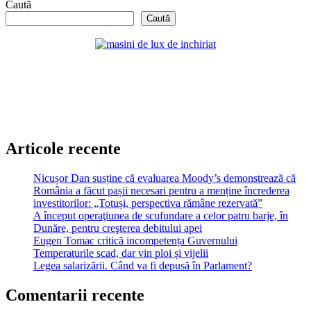
Caută
Caută
Articole recente
Nicușor Dan susține că evaluarea Moody’s demonstrează că
România a făcut pașii necesari pentru a menține încrederea
investitorilor: „Totuși, perspectiva rămâne rezervată”
A început operaţiunea de scufundare a celor patru barje, în
Dunăre, pentru creşterea debitului apei
Eugen Tomac critică incompetența Guvernului
Temperaturile scad, dar vin ploi și vijelii
Legea salarizării. Când va fi depusă în Parlament?
Comentarii recente