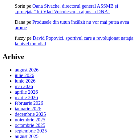
Sorin
pe
Oana Sivache, directorul general ASSMB și
„protejata” lui Vlad Voiculescu, a ajuns la DNA!
Dana
pe
Produsele din tutun încălzit nu vor mai putea avea
arome
fuzzy
pe
David Popovici, sportivul care a revoluționat natația
la nivel mondial
Arhive
august 2026
iulie 2026
iunie 2026
mai 2026
aprilie 2026
martie 2026
februarie 2026
ianuarie 2026
decembrie 2025
noiembrie 2025
octombrie 2025
septembrie 2025
august 2025