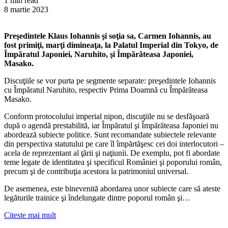
1 min read
8 martie 2023
Preşedintele Klaus Iohannis şi soţia sa, Carmen Iohannis, au
fost primiţi, marţi dimineaţa, la Palatul Imperial din Tokyo, de
Împăratul Japoniei, Naruhito, şi Împărăteasa Japoniei,
Masako.
Discuţiile se vor purta pe segmente separate: preşedintele Iohannis
cu Împăratul Naruhito, respectiv Prima Doamnă cu Împărăteasa
Masako.
Conform protocolului imperial nipon, discuţiile nu se desfăşoară
după o agendă prestabilită, iar Împăratul şi Împărăteasa Japoniei nu
abordează subiecte politice. Sunt recomandate subiectele relevante
din perspectiva statutului pe care îl împărtăşesc cei doi interlocutori –
acela de reprezentant al ţării şi naţiunii. De exemplu, pot fi abordate
teme legate de identitatea şi specificul României şi poporului român,
precum şi de contribuţia acestora la patrimoniul universal.
De asemenea, este binevenită abordarea unor subiecte care să ateste
legăturile trainice şi îndelungate dintre poporul român şi…
Citeste mai mult