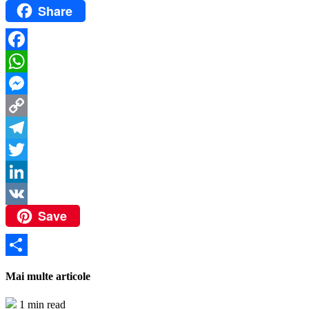
Share
Facebook
WhatsApp
Messenger
Copy
Link
Telegram
Twitter
LinkedIn
Save
VK
Partajează
Mai multe articole
1 min read