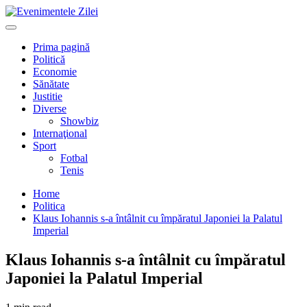
Mergi
la
Primary
conţinut.
Menu
Prima pagină
Politică
Economie
Sănătate
Justitie
Diverse
Showbiz
Internaţional
Sport
Fotbal
Tenis
Home
Politica
Klaus Iohannis s-a întâlnit cu împăratul Japoniei la Palatul
Imperial
Klaus Iohannis s-a întâlnit cu împăratul
Japoniei la Palatul Imperial