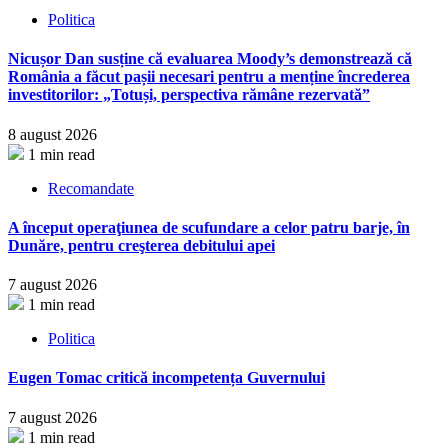
Politica
Nicușor Dan susține că evaluarea Moody’s demonstrează că
România a făcut pașii necesari pentru a menține încrederea
investitorilor: „Totuși, perspectiva rămâne rezervată”
8 august 2026
1 min read
Recomandate
A început operaţiunea de scufundare a celor patru barje, în
Dunăre, pentru creşterea debitului apei
7 august 2026
1 min read
Politica
Eugen Tomac critică incompetența Guvernului
7 august 2026
1 min read