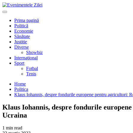
Mergi
la
Primary
conţinut.
Menu
Prima pagină
Politică
Economie
Sănătate
Justitie
Diverse
Showbiz
Internaţional
Sport
Fotbal
Tenis
Home
Politica
Klaus Iohannis, despre fondurile europene pentru agricultori: Ro
Klaus Iohannis, despre fondurile europene p
Ucraina
1 min read