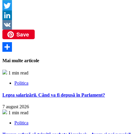
Link
Telegram
Twitter
LinkedIn
Save
VK
Partajează
Mai multe articole
1 min read
Politica
Legea salarizării. Când va fi depusă în Parlament?
7 august 2026
1 min read
Politica