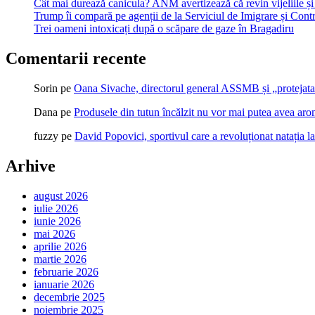
Cât mai durează canicula? ANM avertizează că revin vijeliile și 
Trump îi compară pe agenții de la Serviciul de Imigrare și Contr
Trei oameni intoxicați după o scăpare de gaze în Bragadiru
Comentarii recente
Sorin
pe
Oana Sivache, directorul general ASSMB și „protejata
Dana
pe
Produsele din tutun încălzit nu vor mai putea avea ar
fuzzy
pe
David Popovici, sportivul care a revoluționat natația l
Arhive
august 2026
iulie 2026
iunie 2026
mai 2026
aprilie 2026
martie 2026
februarie 2026
ianuarie 2026
decembrie 2025
noiembrie 2025