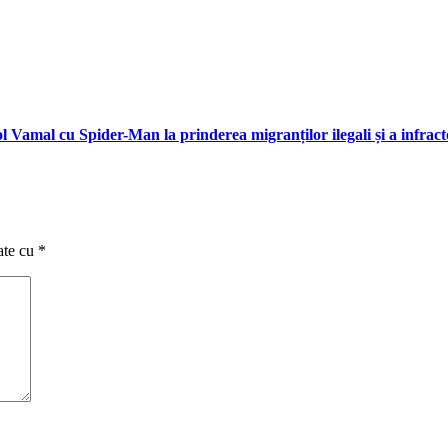
l Vamal cu Spider-Man la prinderea migranților ilegali și a infract
ate cu
*