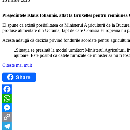
23 martie 2023
Președintele Klaus Iohannis, aflat la Bruxelles pentru reuniunea
El spune că există posibilitatea ca Ministerul Agriculturii de la Bucureș
produse alimentare din Ucraina, fapt de care Comisia Europeană nu par
Acesta adaugă că decizia privind fondurile acordate pentru agricultura 
„Situaţia se prezintă la modul următor: Ministerul Agriculturii
ajutoare. Este posibil ca datele furnizate de minister să nu fi f
Citeste mai mult
Share
Facebook
WhatsApp
Messenger
Copy