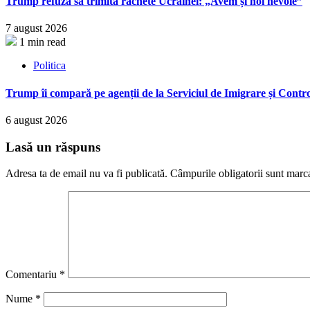
Trump refuză să trimită rachete Ucrainei: „Avem și noi nevoie”
7 august 2026
1 min read
Politica
Trump îi compară pe agenții de la Serviciul de Imigrare și Contro
6 august 2026
Lasă un răspuns
Adresa ta de email nu va fi publicată.
Câmpurile obligatorii sunt marc
Comentariu
*
Nume
*