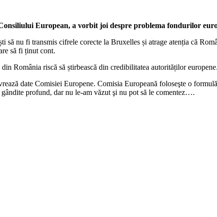
 Consiliului European, a vorbit joi despre problema fondurilor eu
ti să nu fi transmis cifrele corecte la Bruxelles și atrage atenția că Rom
e să fi ținut cont.
din România riscă să știrbească din credibilitatea autorităților europene
 livrează date Comisiei Europene. Comisia Europeană foloseşte o formulă
ost gândite profund, dar nu le-am văzut şi nu pot să le comentez….