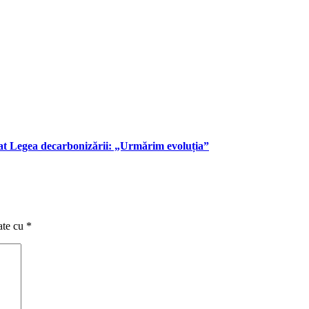
at Legea decarbonizării: „Urmărim evoluția”
ate cu
*