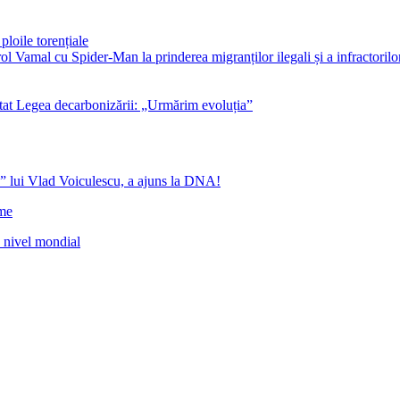
ploile torențiale
ol Vamal cu Spider-Man la prinderea migranților ilegali și a infractorilo
at Legea decarbonizării: „Urmărim evoluția”
” lui Vlad Voiculescu, a ajuns la DNA!
ome
a nivel mondial