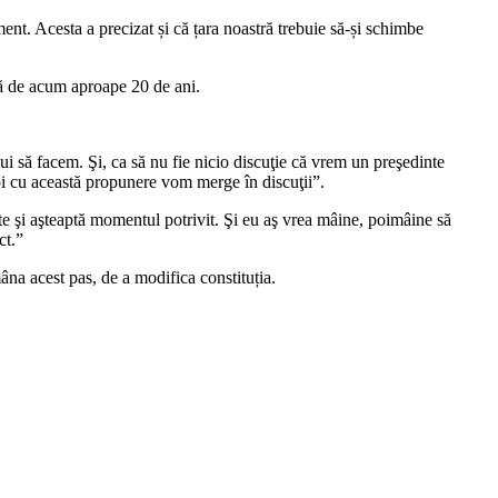
nt. Acesta a precizat și că țara noastră trebuie să-și schimbe
ză de acum aproape 20 de ani.
i să facem. Şi, ca să nu fie nicio discuţie că vrem un preşedinte
noi cu această propunere vom merge în discuţii”.
e şi aşteaptă momentul potrivit. Şi eu aş vrea mâine, poimâine să
ct.”
na acest pas, de a modifica constituția.