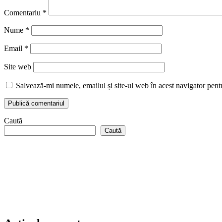
Comentariu
*
Nume
*
Email
*
Site web
Salvează-mi numele, emailul și site-ul web în acest navigator pent
Caută
Caută