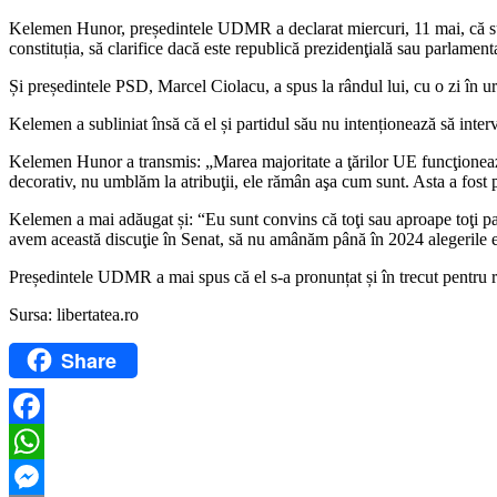
Kelemen Hunor, președintele UDMR a declarat miercuri, 11 mai, că susți
constituția, să clarifice dacă este republică prezidenţială sau parlament
Și președintele PSD, Marcel Ciolacu, a spus la rândul lui, cu o zi în 
Kelemen a subliniat însă că el și partidul său nu intenționează să intervi
Kelemen Hunor a transmis: „Marea majoritate a ţărilor UE funcţionează 
decorativ, nu umblăm la atribuţii, ele rămân aşa cum sunt. Asta a fost
Kelemen a mai adăugat și: “Eu sunt convins că toţi sau aproape toţi pa
avem această discuţie în Senat, să nu amânăm până în 2024 alegerile eu
Președintele UDMR a mai spus că el s-a pronunțat și în trecut pentru r
Sursa: libertatea.ro
Share
Facebook
WhatsApp