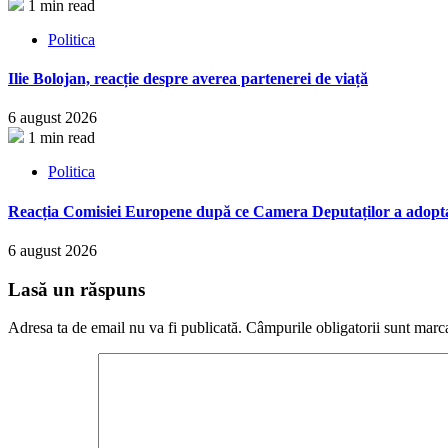
1 min read
Politica
Ilie Bolojan, reacție despre averea partenerei de viață
6 august 2026
1 min read
Politica
Reacția Comisiei Europene după ce Camera Deputaților a adopt
6 august 2026
Lasă un răspuns
Adresa ta de email nu va fi publicată.
Câmpurile obligatorii sunt marc