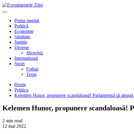
Mergi
la
Primary
conţinut.
Menu
Prima pagină
Politică
Economie
Sănătate
Justitie
Diverse
Showbiz
Internaţional
Sport
Fotbal
Tenis
Home
Politica
Kelemen Hunor, propunere scandaloasă! Parlamentul să aleagă
Kelemen Hunor, propunere scandaloasă! Pa
2 min read
12 mai 2022