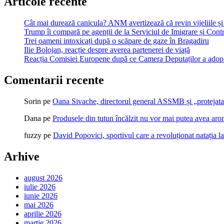
Articole recente
Cât mai durează canicula? ANM avertizează că revin vijeliile și 
Trump îi compară pe agenții de la Serviciul de Imigrare și Contr
Trei oameni intoxicați după o scăpare de gaze în Bragadiru
Ilie Bolojan, reacție despre averea partenerei de viață
Reacția Comisiei Europene după ce Camera Deputaților a adopt
Comentarii recente
Sorin
pe
Oana Sivache, directorul general ASSMB și „protejata
Dana
pe
Produsele din tutun încălzit nu vor mai putea avea ar
fuzzy
pe
David Popovici, sportivul care a revoluționat natația l
Arhive
august 2026
iulie 2026
iunie 2026
mai 2026
aprilie 2026
martie 2026