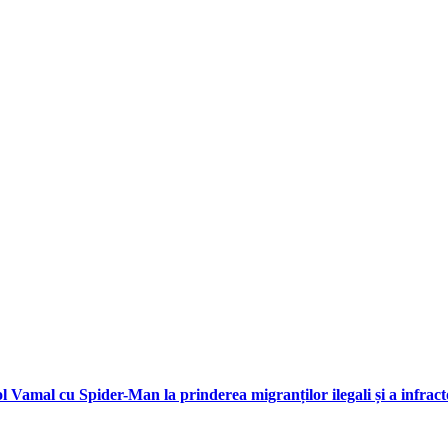
l Vamal cu Spider-Man la prinderea migranților ilegali și a infract