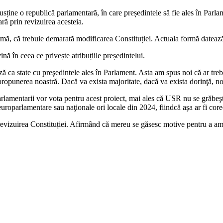
ne o republică parlamentară, în care președintele să fie ales în Parlame
ară prin revizuirea acesteia.
urmă, că trebuie demarată modificarea Constituției. Actuala formă datea
nă în ceea ce privește atribuțiile președintelui.
ca state cu preşedintele ales în Parlament. Asta am spus noi că ar trebu
 propunerea noastră. Dacă va exista majoritate, dacă va exista dorinţă, 
rlamentarii vor vota pentru acest proiect, mai ales că USR nu se grăbeşt
roparlamentare sau naţionale ori locale din 2024, fiindcă aşa ar fi core
evizuirea Constituției. Afirmând că mereu se găsesc motive pentru a amâ