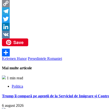
Messenger
Copy
Link
Telegram
Twitter
LinkedIn
Save
VK
Kelemen Hunor
Presedintele Romaniei
Partajează
Mai multe articole
1 min read
Politica
Trump îi compară pe agenții de la Serviciul de Imigrare și Contro
6 august 2026