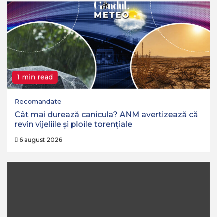
1 min read
Recomandate
Cât mai durează canicula? ANM avertizează că
revin vijeliile și ploile torențiale
6 august 2026