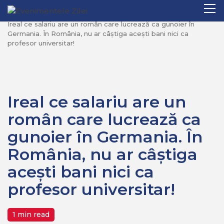
Mergi
Pr
Home
Recomandate
la
M
Ireal ce salariu are un român care lucrează ca gunoier în
conţinut.
Germania. În România, nu ar câștiga acești bani nici ca
profesor universitar!
Ireal ce salariu are un
român care lucrează ca
gunoier în Germania. În
România, nu ar câștiga
acești bani nici ca
profesor universitar!
1 min read