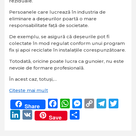
reziduale.
Persoanele care lucrează în industria de
eliminare a
deșeurilor
poartă o mare
responsabilitate față de societate.
De exemplu, se asigură că deșeurile pot fi
colectate în mod regulat conform unui program
fix și apoi reciclate în instalațiile corespunzătoare.
Totodată, oricine poate lucra ca gunoier, nu este
nevoie de formare profesională.
În acest caz, totuși,…
Citeste mai mult
Facebook
WhatsApp
Messenger
Copy
Teleg
Twi
Share
Link
LinkedIn
VK
Partajează
Save