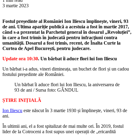
1 min read
3 martie 2023
Fostul președinte al României Ion Iliescu împlinește, vineri, 93
de ani. Ultima apariție publică a acestuia a fost în martie 2017,
când s-a prezentat la Parchetul general în dosarul „Revoluției”,
în care a fost trimis în judecată pentru infracţiuni contra
umanităţii. Dosarul a fost trimis, recent, de Înalta Curte la
Curtea de Apel București, pentru judecare.
Update ora 10:30
. Un bărbat îi aduce flori lui Ion Iliescu
Un bărbat i-a adus, vineri dimineața, un buchet de flori și un cadou
fostului președinte ale României.
Un bărbat îi aduce flori lui Ion Iliescu, la aniversarea de
93 de ani / Sursa foto: GÂNDUL
ȘTIRE INIȚIALĂ
Ion Iliescu
este născut în 3 martie 1930 și împlinește, vineri, 93 de
ani.
În ultimii ani, el a fost spitalizat de mai multe ori. În 2019, fostul
lider de la Cotroceni a fost supus unei operații de „ericardită