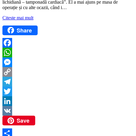
lichidiană – tamponadă cardiacă”. El a mai ajuns pe masa de
operație și cu alte ocazii, când i…
Citeste mai mult
Share
Facebook
WhatsApp
Messenger
Copy
Link
Telegram
Twitter
LinkedIn
Save
VK