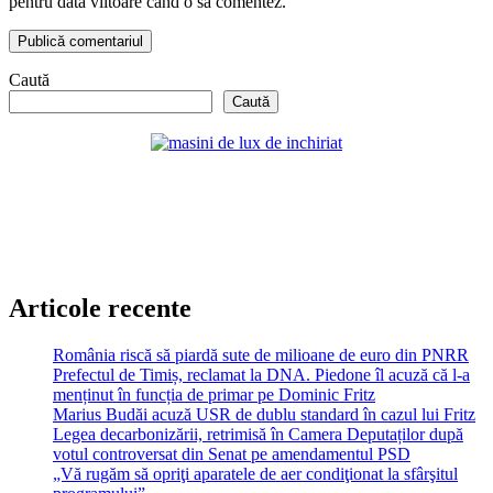
pentru data viitoare când o să comentez.
Caută
Caută
Articole recente
România riscă să piardă sute de milioane de euro din PNRR
Prefectul de Timiș, reclamat la DNA. Piedone îl acuză că l-a
menținut în funcția de primar pe Dominic Fritz
Marius Budăi acuză USR de dublu standard în cazul lui Fritz
Legea decarbonizării, retrimisă în Camera Deputaților după
votul controversat din Senat pe amendamentul PSD
„Vă rugăm să opriţi aparatele de aer condiţionat la sfârşitul