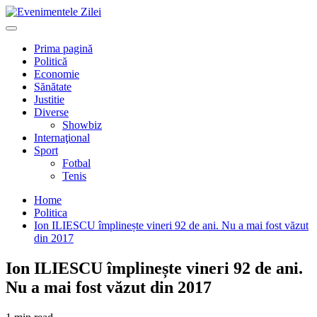
Mergi
la
Primary
conţinut.
Menu
Prima pagină
Politică
Economie
Sănătate
Justitie
Diverse
Showbiz
Internaţional
Sport
Fotbal
Tenis
Home
Politica
Ion ILIESCU împlinește vineri 92 de ani. Nu a mai fost văzut
din 2017
Ion ILIESCU împlinește vineri 92 de ani.
Nu a mai fost văzut din 2017