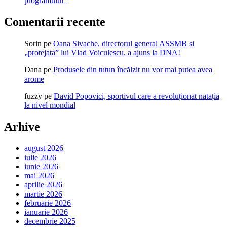
programului”
Comentarii recente
Sorin
pe
Oana Sivache, directorul general ASSMB și
„protejata” lui Vlad Voiculescu, a ajuns la DNA!
Dana
pe
Produsele din tutun încălzit nu vor mai putea avea
arome
fuzzy
pe
David Popovici, sportivul care a revoluționat natația
la nivel mondial
Arhive
august 2026
iulie 2026
iunie 2026
mai 2026
aprilie 2026
martie 2026
februarie 2026
ianuarie 2026
decembrie 2025