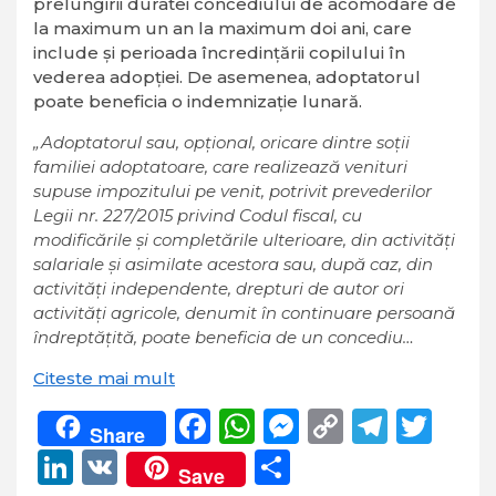
prelungirii duratei concediului de acomodare de
la maximum un an la maximum doi ani, care
include şi perioada încredinţării copilului în
vederea adopţiei. De asemenea, adoptatorul
poate beneficia o indemnizaţie lunară.
„Adoptatorul sau, opţional, oricare dintre soţii
familiei adoptatoare, care realizează venituri
supuse impozitului pe venit, potrivit prevederilor
Legii nr. 227/2015 privind Codul fiscal, cu
modificările şi completările ulterioare, din activităţi
salariale şi asimilate acestora sau, după caz, din
activităţi independente, drepturi de autor ori
activităţi agricole, denumit în continuare persoană
îndreptăţită, poate beneficia de un concediu…
Citeste mai mult
Facebook
WhatsApp
Messenger
Copy
Teleg
Twi
Share
Link
LinkedIn
VK
Partajează
Save