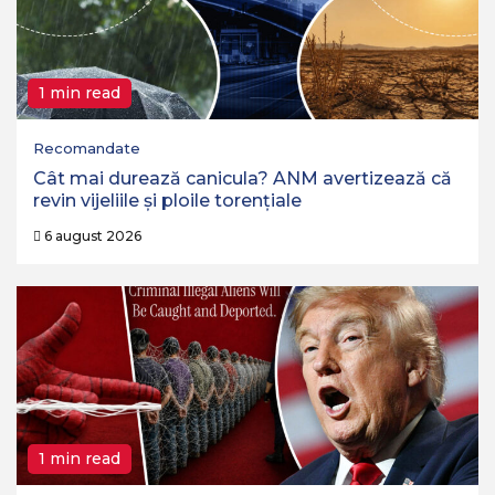
1 min read
Recomandate
Cât mai durează canicula? ANM avertizează că
revin vijeliile și ploile torențiale
6 august 2026
1 min read