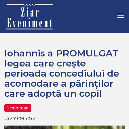
Mergi
Home
Politica
la
Iohannis a PROMULGAT legea care crește perioada
conţinut.
Pr
concediului de acomodare a părinților care adoptă un copil
M
Iohannis a PROMULGAT
legea care crește
perioada concediului de
acomodare a părinților
care adoptă un copil
1 min read
29 martie 2023