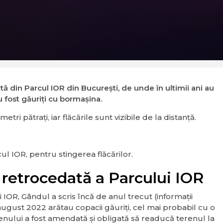
tă din Parcul IOR din București, de unde în ultimii ani au
u fost găuriți cu bormașina.
ri pătrați, iar flăcările sunt vizibile de la distanță.
ul IOR, pentru stingerea flăcărilor.
 retrocedată a Parcului IOR
OR, Gândul a scris încă de anul trecut (informații
august 2022 arătau copacii găuriți, cel mai probabil cu o
renului a fost amendată și obligată să readucă terenul la