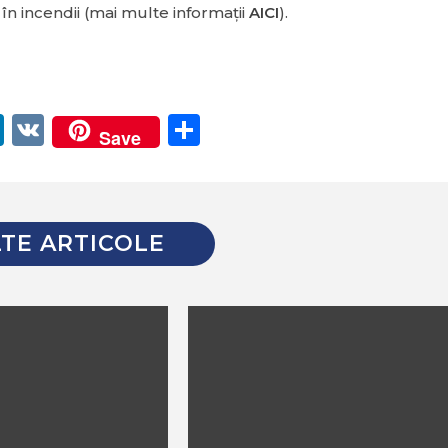
și în incendii (mai multe informații
AICI
).
er
egram
itter
LinkedIn
VK
Partajează
Save
TE ARTICOLE