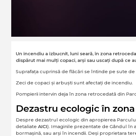
Un incendiu a izbucnit, luni seară, în zona retroceda
dispărut mai mulți copaci, arși sau uscați după ce a
Suprafața cuprinsă de flăcări se întinde pe sute de met
Zeci de copaci și arbuști sunt afectați de incendiu.
Pompierii intervin deja în zona retrocedată din Parc
Dezastru ecologic în zona
Despre dezastrul ecologic din apropierea Parcului I
detaliate
AICI
). Imaginile prezentate de Gândul în 
bormașină, sau arși în incendii. Deși proprietara te