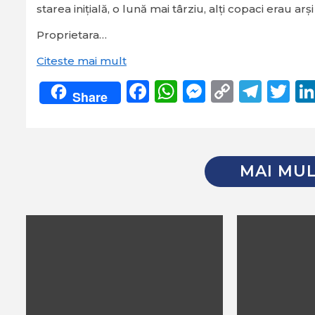
starea inițială, o lună mai târziu, alți copaci erau ar
Proprietara…
Citeste mai mult
Facebook
WhatsApp
Messeng
Copy
Tel
Tw
Share
Link
MAI MUL