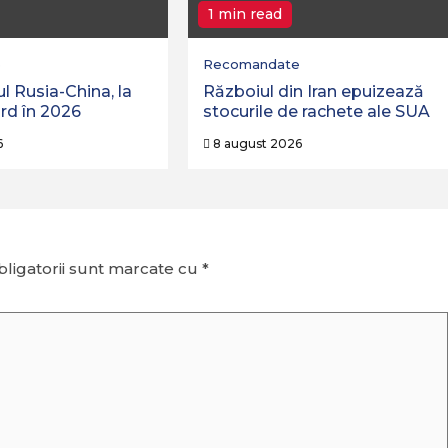
1 min read
e
Recomandate
l Rusia-China, la
Războiul din Iran epuizează
ord în 2026
stocurile de rachete ale SUA
6
8 august 2026
ligatorii sunt marcate cu
*