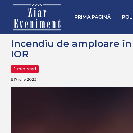
Mergi
Home
Recomandate
Incendiu de amploare în zona retr
la
conţinut.
PRIMA PAGINĂ
POL
Incendiu de amploare în
IOR
1 min read
17 iulie 2023