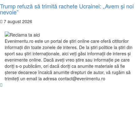
Trump refuză să trimită rachete Ucrainei: „Avem și noi
nevoie”
7 august 2026
Evenimentu.ro este un portal de ştiri online care oferă cititorilor
informaţii din toate zonele de interes. De la ştiri politice la ştiri din
sport sau ştiri internaţionale, aici veţi găsi informaţii de interes şi
evenimente online. Dacă aveţi vreo ştire sau informaţie pe care
doriţi s-o publicăm, ori dacă doriţi ca anumite materiale să fie
şterse deoarece încalcă anumite drepturi de autor, vă rugăm să
trimiteţi un email la adresa contact@evenimentu.ro