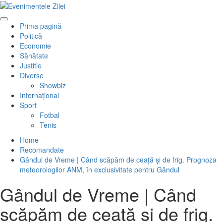
Mergi
la
Primary
conţinut.
Prima pagină
Menu
Politică
Economie
Sănătate
Justitie
Diverse
Showbiz
Internaţional
Sport
Fotbal
Tenis
Home
Recomandate
Gândul de Vreme | Când scăpăm de ceață și de frig. Prognoza
meteorologilor ANM, în exclusivitate pentru Gândul
Gândul de Vreme | Când
scăpăm de ceață și de frig.