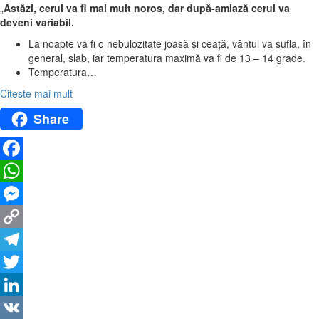
„
Astăzi, cerul va fi mai mult noros, dar după-amiază cerul va
deveni variabil.
La noapte va fi o nebulozitate joasă și ceață, vântul va sufla, în
general, slab, iar temperatura maximă va fi de 13 – 14 grade.
Temperatura…
Citeste mai mult
Share
Facebook
WhatsApp
Messenger
Copy
Link
Telegram
Twitter
LinkedIn