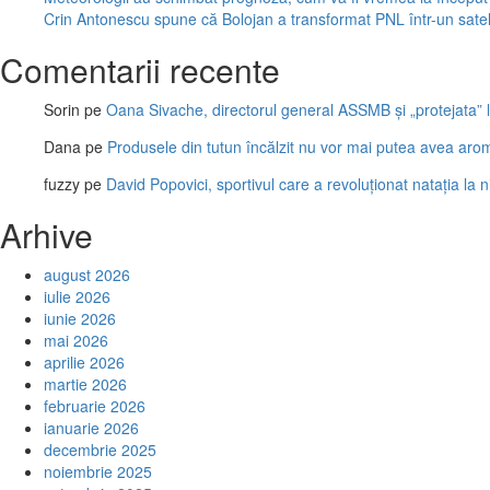
Crin Antonescu spune că Bolojan a transformat PNL într-un satelit
Comentarii recente
Sorin
pe
Oana Sivache, directorul general ASSMB și „protejata” l
Dana
pe
Produsele din tutun încălzit nu vor mai putea avea aro
fuzzy
pe
David Popovici, sportivul care a revoluționat natația la 
Arhive
august 2026
iulie 2026
iunie 2026
mai 2026
aprilie 2026
martie 2026
februarie 2026
ianuarie 2026
decembrie 2025
noiembrie 2025