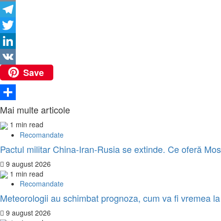
Copy
Link
Telegram
Twitter
LinkedIn
Save
VK
Partajează
Mai multe articole
1 min read
Recomandate
Pactul militar China-Iran-Rusia se extinde. Ce oferă Mos
9 august 2026
1 min read
Recomandate
Meteorologii au schimbat prognoza, cum va fi vremea l
9 august 2026