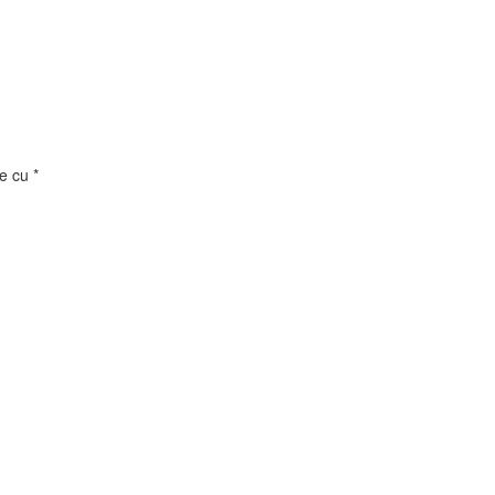
te cu
*