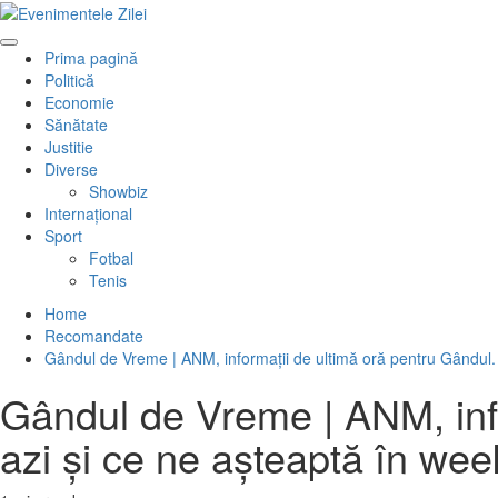
Mergi
la
Primary
conţinut.
Prima pagină
Menu
Politică
Economie
Sănătate
Justitie
Diverse
Showbiz
Internaţional
Sport
Fotbal
Tenis
Home
Recomandate
Gândul de Vreme | ANM, informații de ultimă oră pentru Gândul.
Gândul de Vreme | ANM, inf
azi și ce ne așteaptă în we