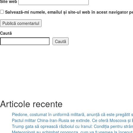
Site web
Salvează-mi numele, emailul și site-ul web în acest navigator p
Caută
Caută
Articole recente
Piedone, costumat în uniformă militară, anunță că este pregătit s
Pactul militar China-Iran-Rusia se extinde. Ce oferă Moscova și B
Trump gata să oprească războiul cu Iranul: Condiția pentru st
Meteorologii au schimbat prognoza, cum va fi vremea la începu