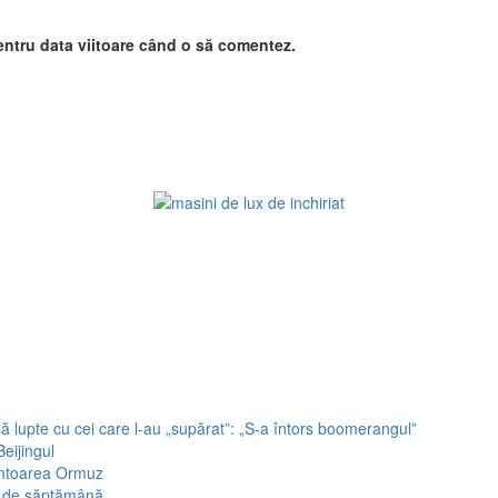
entru data viitoare când o să comentez.
ă lupte cu cei care l-au „supărat”: „S-a întors boomerangul”
eijingul
râmtoarea Ormuz
t de săptămână