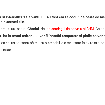
ață și intensificări ale vântului. Au fost emise coduri de ceață de
ale acestei zile.
a ora 09:00, pentru
Gândul
, de
meteorologul de serviciu al ANM
. Ce ne
, iar în restul teritoriului vor fi înnorări temporare și ploile se vo
20 de litri pe metru pătrat, cu o probabilitate mai mare în extremitatea d
ii mixte.