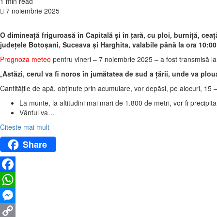
1 min read
7 noiembrie 2025
O dimineață friguroasă în Capitală și în țară, cu ploi, burniță, ce
județele Botoșani, Suceava și Harghita, valabile până la ora 10:00 
Prognoza meteo
pentru vineri – 7 noiembrie 2025 – a fost transmisă l
„
Astăzi, cerul va fi noros în jumătatea de sud a țării, unde va ploua
Cantitățile de apă, obținute prin acumulare, vor depăși, pe alocuri, 15 – 
La munte, la altitudini mai mari de 1.800 de metri, vor fi precipitaț
Vântul va…
Citeste mai mult
Share
Facebook
WhatsApp
Messenger