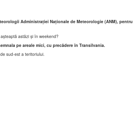
 meteorologii Administrației Naționale de Meteorologie (ANM), pentru
 așteaptă astăzi și în weekend?
r semnala pe areale mici, cu precădere în Transilvania.
e sud-est a teritoriului.