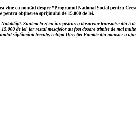
Firea vine cu noutăți despre ”Programul Național Social pentru Creș
e pentru obținerea sprijinului de 15.000 de lei.
atalității. Suntem la zi cu înregistrarea dosarelor transmise din 5 de
15.000 de lei, iar restul mesajelor au fost dosare trimise de mai multe o
nalul săptămânii trecute, echipa Direcției Familie din minister a ajuns 