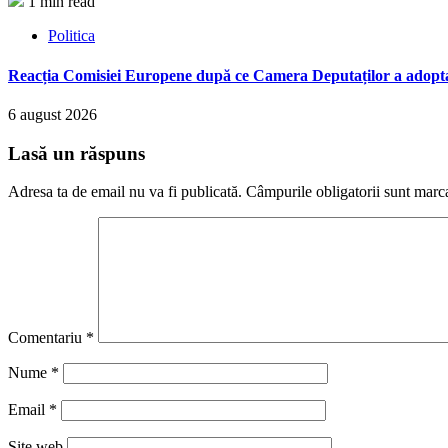
1 min read
Politica
Reacția Comisiei Europene după ce Camera Deputaților a adopt
6 august 2026
Lasă un răspuns
Adresa ta de email nu va fi publicată.
Câmpurile obligatorii sunt marc
Comentariu
*
Nume
*
Email
*
Site web