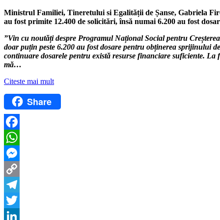
Ministrul Familiei, Tineretului si Egalității de Șanse, Gabriela 
au fost primite 12.400 de solicitări, însă numai 6.200 au fost dosar
”Vin cu noutăți despre Programul Național Social pentru Creșterea N
doar puțin peste 6.200 au fost dosare pentru obținerea sprijinului de 
continuare dosarele pentru există resurse financiare suficiente. La fi
mă…
Citeste mai mult
Share
Facebook
WhatsApp
Messenger
Copy
Link
Telegram
Twitter