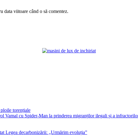
ru data viitoare când o să comentez.
ploile torențiale
ol Vamal cu Spider-Man la prinderea migranților ilegali și a infractorilo
at Legea decarbonizării: „Urmărim evoluția”