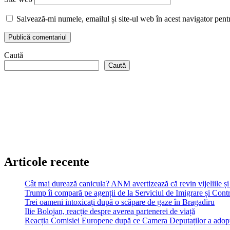
Salvează-mi numele, emailul și site-ul web în acest navigator pent
Caută
Caută
Articole recente
Cât mai durează canicula? ANM avertizează că revin vijeliile și 
Trump îi compară pe agenții de la Serviciul de Imigrare și Contr
Trei oameni intoxicați după o scăpare de gaze în Bragadiru
Ilie Bolojan, reacție despre averea partenerei de viață
Reacția Comisiei Europene după ce Camera Deputaților a adopt