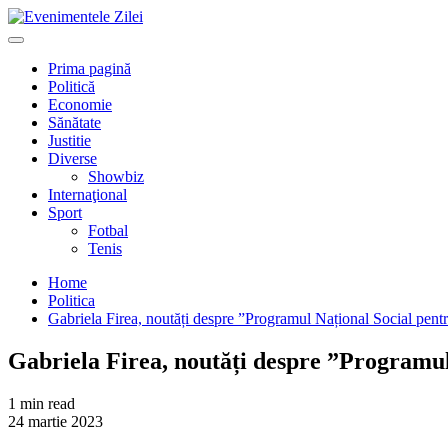
Mergi
la
Primary
conţinut.
Menu
Prima pagină
Politică
Economie
Sănătate
Justitie
Diverse
Showbiz
Internaţional
Sport
Fotbal
Tenis
Home
Politica
Gabriela Firea, noutăți despre ”Programul Național Social pentru
Gabriela Firea, noutăți despre ”Programul 
1 min read
24 martie 2023