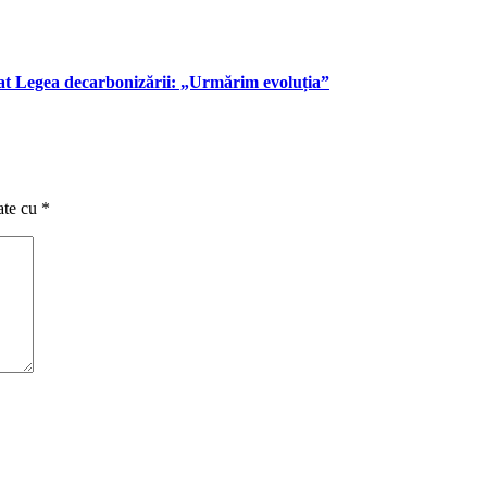
at Legea decarbonizării: „Urmărim evoluția”
ate cu
*