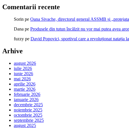
Comentarii recente
Sorin
pe
Oana Sivache, directorul general ASSMB și „protejata
Dana
pe
Produsele din tutun încălzit nu vor mai putea avea ar
fuzzy
pe
David Popovici, sportivul care a revoluționat natația l
Arhive
august 2026
iulie 2026
iunie 2026
mai 2026
aprilie 2026
martie 2026
februarie 2026
ianuarie 2026
decembrie 2025
noiembrie 2025
octombrie 2025
septembrie 2025
august 2025