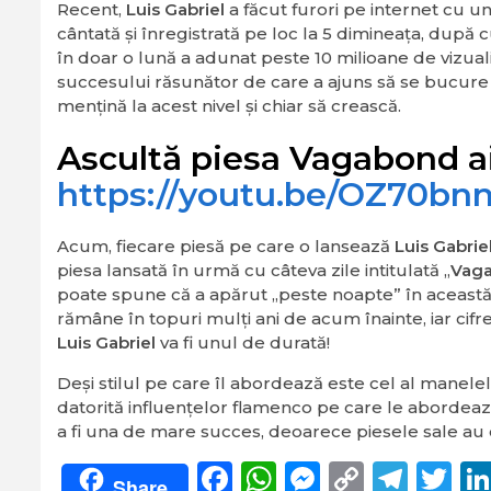
Recent,
Luis Gabriel
a făcut furori pe internet cu un
cântată şi înregistrată pe loc la 5 dimineaţa, după c
în doar o lună a adunat peste 10 milioane de vizuali
succesului răsunător de care a ajuns să se bucure 
menţină la acest nivel şi chiar să crească.
Ascultă piesa Vagabond ai
https://youtu.be/OZ70b
Acum, fiecare piesă pe care o lansează
Luis Gabrie
piesa lansată în urmă cu câteva zile intitulată „
Vag
poate spune că a apărut „peste noapte” în această
rămâne în topuri mulţi ani de acum înainte, iar cif
Luis Gabriel
va fi unul de durată!
Deşi stilul pe care îl abordează este cel al manele
datorită influenţelor flamenco pe care le abordează
a fi una de mare succes, deoarece piesele sale au o
Facebook
WhatsApp
Messeng
Copy
Tel
Tw
Share