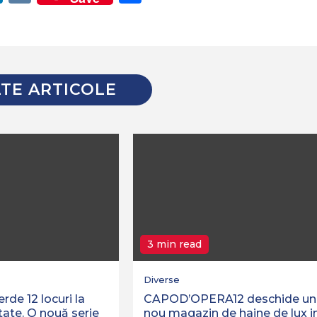
TE ARTICOLE
3 min read
Diverse
de 12 locuri la
CAPOD’OPERA12 deschide un
tate. O nouă serie
nou magazin de haine de lux i