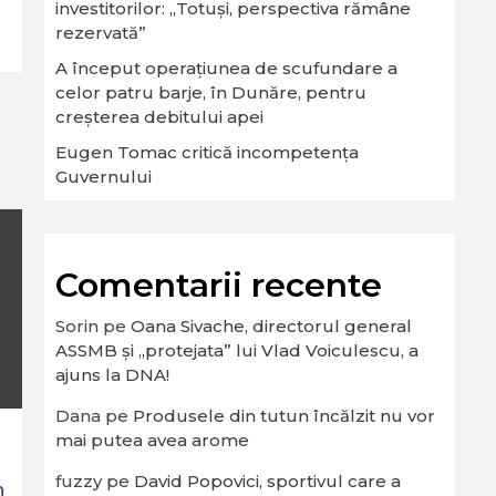
investitorilor: „Totuși, perspectiva rămâne
rezervată”
A început operaţiunea de scufundare a
celor patru barje, în Dunăre, pentru
creşterea debitului apei
Eugen Tomac critică incompetența
Guvernului
Comentarii recente
Sorin
pe
Oana Sivache, directorul general
ASSMB și „protejata” lui Vlad Voiculescu, a
ajuns la DNA!
Dana
pe
Produsele din tutun încălzit nu vor
mai putea avea arome
fuzzy
pe
David Popovici, sportivul care a
n