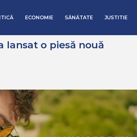
nouă numită „Vagabond”!
ITICĂ
ECONOMIE
SĂNĂTATE
JUSTITIE
 lansat o piesă nouă