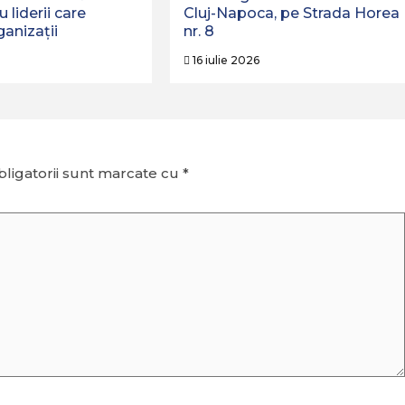
liderii care
Cluj-Napoca, pe Strada Horea
anizații
nr. 8
16 iulie 2026
ligatorii sunt marcate cu
*