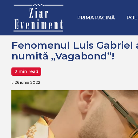
Mergi
Home
Diverse
Fenomenul Luis Gabriel a lansat o piesă 
la
conţinut.
PRIMA PAGINĂ
POL
Fenomenul Luis Gabriel a
numită „Vagabond”!
2 min read
26 iunie 2022