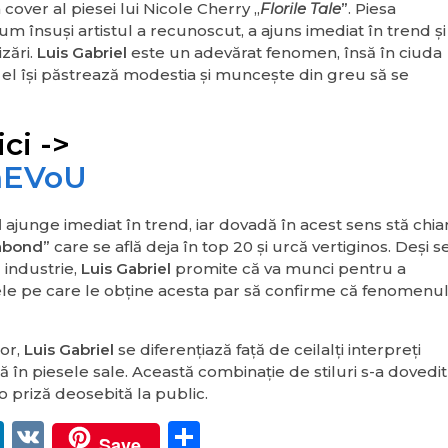
 cover al piesei lui Nicole Cherry „
Florile Tale
”. Piesa
um însuşi artistul a recunoscut, a ajuns imediat în trend şi
zări.
Luis Gabriel
este un adevărat fenomen, însă în ciuda
el îşi păstrează modestia şi munceşte din greu să se
ci ->
nnEVoU
l
ajunge imediat în trend, iar dovadă în acest sens stă chia
abond
” care se află deja în top 20 şi urcă vertiginos. Deşi s
 industrie,
Luis Gabriel
promite că va munci pentru a
rele pe care le obţine acesta par să confirme că fenomenu
lor,
Luis Gabriel
se diferenţiază faţă de ceilalţi interpreţi
 în piesele sale. Această combinaţie de stiluri s-a dovedit
 priză deosebită la public.
er
egram
itter
LinkedIn
VK
Partajează
Save