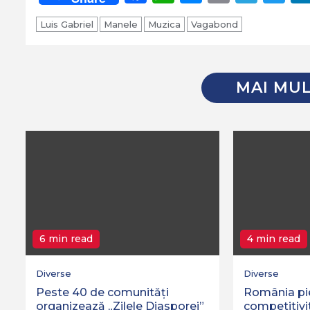
Link
Luis Gabriel
Manele
Muzica
Vagabond
MAI MUL
6 min read
4 min read
Diverse
Diverse
Peste 40 de comunități
România pier
organizează „Zilele Diasporei”
competitivi