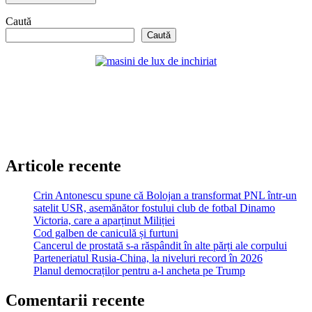
Caută
Caută
Articole recente
Crin Antonescu spune că Bolojan a transformat PNL într-un
satelit USR, asemănător fostului club de fotbal Dinamo
Victoria, care a aparținut Miliției
Cod galben de caniculă și furtuni
Cancerul de prostată s-a răspândit în alte părți ale corpului
Parteneriatul Rusia-China, la niveluri record în 2026
Planul democraților pentru a-l ancheta pe Trump
Comentarii recente