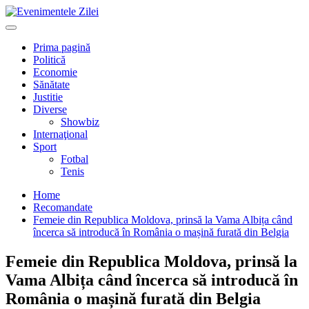
Mergi
la
Primary
conţinut.
Menu
Prima pagină
Politică
Economie
Sănătate
Justitie
Diverse
Showbiz
Internaţional
Sport
Fotbal
Tenis
Home
Recomandate
Femeie din Republica Moldova, prinsă la Vama Albița când
încerca să introducă în România o mașină furată din Belgia
Femeie din Republica Moldova, prinsă la
Vama Albița când încerca să introducă în
România o mașină furată din Belgia