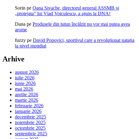
Sorin
pe
Oana Sivache, directorul general ASSMB și
„protejata” lui Vlad Voiculescu, a ajuns la DNA!
Dana
pe
Produsele din tutun încălzit nu vor mai putea avea
arome
fuzzy
pe
David Popovici, sportivul care a revoluționat natația
la nivel mondial
Arhive
august 2026
iulie 2026
iunie 2026
mai 2026
aprilie 2026
martie 2026
februarie 2026
ianuarie 2026
decembrie 2025
noiembrie 2025
octombrie 2025
septembrie 2025