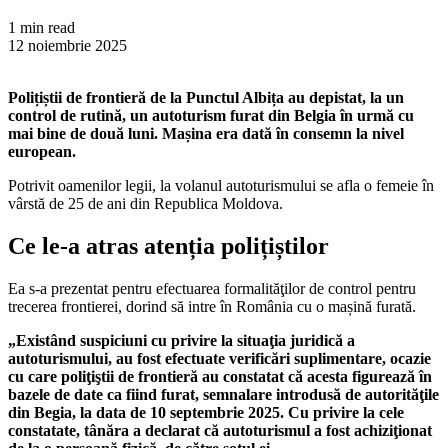
1 min read
12 noiembrie 2025
Polițiștii de frontieră de la Punctul Albița au depistat, la un
control de rutină, un autoturism furat din Belgia în urmă cu
mai bine de două luni. Mașina era dată în consemn la nivel
european.
Potrivit oamenilor legii, la volanul autoturismului se afla o femeie în
vârstă de 25 de ani din Republica Moldova.
Ce le-a atras atenția polițiștilor
Ea s-a prezentat pentru efectuarea formalităţilor de control pentru
trecerea frontierei, dorind să intre în România cu o mașină furată.
„Existând suspiciuni cu privire la situaţia juridică a
autoturismului, au fost efectuate verificări suplimentare, ocazie
cu care poliţiştii de frontieră au constatat că acesta figurează în
bazele de date ca fiind furat, semnalare introdusă de autorităţile
din Begia, la data de 10 septembrie 2025. Cu privire la cele
constatate, tânăra a declarat că autoturismul a fost achiziţionat