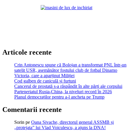
Articole recente
Crin Antonescu spune că Bolojan a transformat PNL într-un
satelit USR, asemănător fostului club de fotbal Dinamo
Victoria, care a aparținut Miliției
Cod galben de caniculă și furtuni
Cancerul de prostată s-a răspândit în alte părți ale corpului
Parteneriatul Rusia-China, la niveluri record în 2026
Planul democraților pentru a-l ancheta pe Trump
Comentarii recente
Sorin
pe
Oana Sivache, directorul general ASSMB și
„protejata” lui Vlad Voiculescu, a ajuns la DNA!