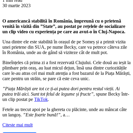
1 min read
30 martie 2023
O americancă stabilită în România, împreună cu o prietenă
venită în vizită din ”State”, au postat pe rețelele de socializare
un clip video cu experiența pe care au avut-o în Cluj-Napoca.
Una dintre ele este stabilită în orașul de pe Someș și a primit vizita
unei prietene din SUA, pe nume Becky, care va petrece câteva zile
în România, unde au de gând să viziteze cât de mult pot.
Bineînțeles că prima zi a fost rezervată Clujului. Cele două au ieșit la
plimbare prin oraș, au luat micul dejun, însă una dintre curiozitățile
care le-au atras cel mai mult atenția a fost bazarul de la Piața Mărăști,
care pentru un străin, se pare că este ceva unic.
”Piața Mărăști are tot ce ți-ai putea dori pentru restul vieții. Ai
putea trăi aici. Sunt tot felul de legume și fructe”
, spune Becky într-
un clip postat pe
TikTok
.
Fetele au trecut apoi pe la ghereta cu plăcinte, unde au mâncat câte
un langoș.
”Este foarte bună!”
, a…
Citeste mai mult