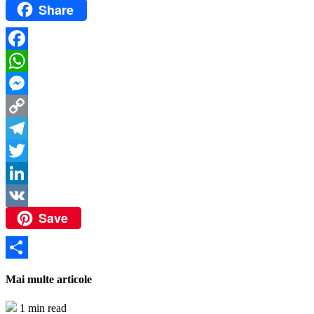
Share
Facebook
WhatsApp
Messenger
Copy
Link
Telegram
Twitter
LinkedIn
Save
VK
Partajează
Mai multe articole
1 min read