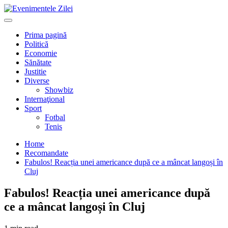
Mergi
la
Primary
conţinut.
Menu
Prima pagină
Politică
Economie
Sănătate
Justitie
Diverse
Showbiz
Internaţional
Sport
Fotbal
Tenis
Home
Recomandate
Fabulos! Reacția unei americance după ce a mâncat langoși în
Cluj
Fabulos! Reacția unei americance după
ce a mâncat langoși în Cluj