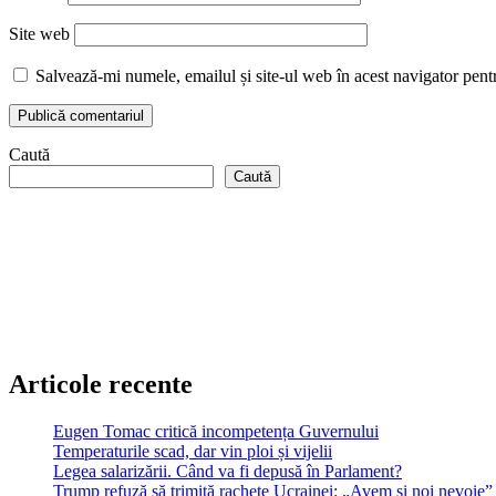
Site web
Salvează-mi numele, emailul și site-ul web în acest navigator pent
Caută
Caută
Articole recente
Eugen Tomac critică incompetența Guvernului
Temperaturile scad, dar vin ploi și vijelii
Legea salarizării. Când va fi depusă în Parlament?
Trump refuză să trimită rachete Ucrainei: „Avem și noi nevoie”