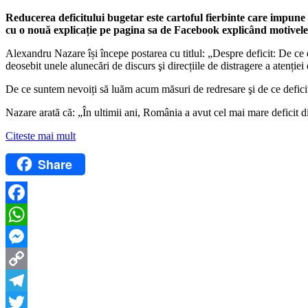
Reducerea deficitului bugetar este cartoful fierbinte care impune 
cu o nouă explicație pe pagina sa de Facebook explicând motivele
Alexandru Nazare își începe postarea cu titlul: „Despre deficit: De ce 
deosebit unele alunecări de discurs şi direcțiile de distragere a atenți
De ce suntem nevoiți să luăm acum măsuri de redresare şi de ce deficit
Nazare arată că: „În ultimii ani, România a avut cel mai mare deficit d
Citeste mai mult
Share
Facebook
WhatsApp
Messenger
Copy
Link
Telegram