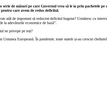
o serie de măsuri pe care Guvernul vrea să le ia prin pachetele pe c
 pentru care avem de redus deficitul.
este atât de important să reducem deficitul bugetar? Urmăresc cu interes
ei de la adevărurile economice de bază”.
ul ne priveşte pe toți?
in Uniunea Europeană. În pandemie, toate statele și-au crescut cheltuiel