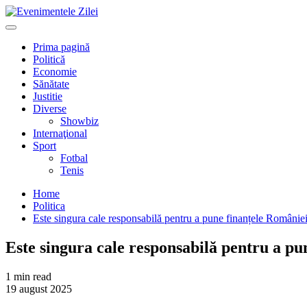
Mergi
la
Primary
conţinut.
Menu
Prima pagină
Politică
Economie
Sănătate
Justitie
Diverse
Showbiz
Internaţional
Sport
Fotbal
Tenis
Home
Politica
Este singura cale responsabilă pentru a pune finanțele Românie
Este singura cale responsabilă pentru a pu
1 min read
19 august 2025