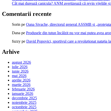
Cât mai durează canicula? ANM avertizează că revin vijeliile și 
Comentarii recente
Sorin
pe
Oana Sivache, directorul general ASSMB și „protejata
Dana
pe
Produsele din tutun încălzit nu vor mai putea avea ar
fuzzy
pe
David Popovici, sportivul care a revoluționat natația l
Arhive
august 2026
iulie 2026
iunie 2026
mai 2026
aprilie 2026
martie 2026
februarie 2026
ianuarie 2026
decembrie 2025
noiembrie 2025
octombrie 2025