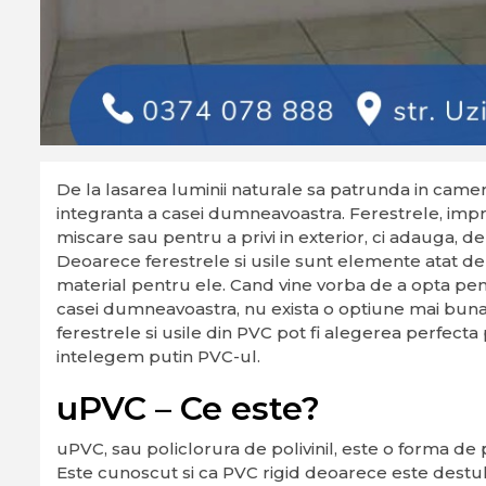
De la lasarea luminii naturale sa patrunda in camere
integranta a casei dumneavoastra. Ferestrele, impr
miscare sau pentru a privi in exterior, ci adauga, de a
Deoarece ferestrele si usile sunt elemente atat de i
material pentru ele. Cand vine vorba de a opta pent
casei dumneavoastra, nu exista o optiune mai buna 
ferestrele si usile din PVC pot fi alegerea perfect
intelegem putin PVC-ul.
uPVC – Ce este?
uPVC, sau policlorura de polivinil, este o forma de pl
Este cunoscut si ca PVC rigid deoarece este destul d