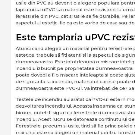
usile din PVC au devenit o alegere populara pentru
faptului ca uPVC ca material este rezistent la umid
ferestrele din PVC, cat si usile sa fie durabile. Pe
aspectului estetic, fie ca este vorba de casa sau de
Este tamplaria uPVC rezis
Atunci cand alegeti un material pentru ferestrele 
estetice, trebuie să fiti atenti si la aspectul de sigu
dumneavoastra. Este intotdeauna o miscare inteligen
incendiu izbucnit pe proprietatea dumneavoastra. A
poate dovedi a fi o miscare inteleapta si poate ajut
de siguranta la incendiu, materialul carese poate 
dumneavoastra este PVC-ul. Va intrebati de ce? Sa 
Testele de incendiu au aratat ca PVC-ul este in mod
dezvoltarea incendiului. Aceasta inseamna ca, atunc
birouri, puteti fi siguri ca ferestrele dumneavoastr
incendiu. Acest lucru se datoreaza continutului de c
Ferestrele, precum si usile, tind să fie principalel
mai bine este sa alegeti un material pentru ferestre 