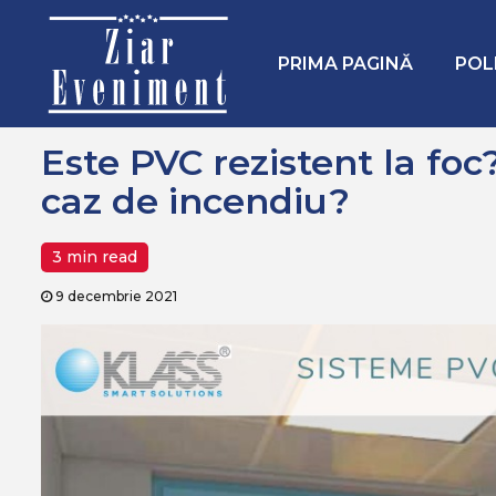
Mergi
Home
Companii
Este PVC rezistent la foc? Poate sa pro
la
conţinut.
PRIMA PAGINĂ
POL
Este PVC rezistent la foc
caz de incendiu?
3 min read
9 decembrie 2021