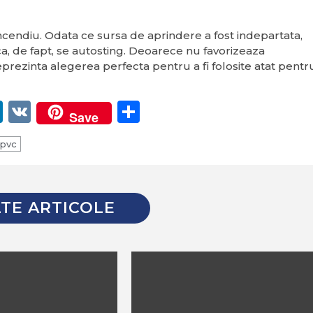
incendiu. Odata ce sursa de aprindere a fost indepartata,
, de fapt, se autosting. Deoarece nu favorizeaza
eprezinta alegerea perfecta pentru a fi folosite atat pentr
er
egram
itter
LinkedIn
VK
Partajează
Save
 pvc
TE ARTICOLE