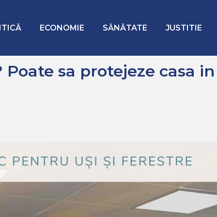
tejeze casa in caz de incendiu?
ITICĂ
ECONOMIE
SĂNĂTATE
JUSTITIE
? Poate sa protejeze casa in