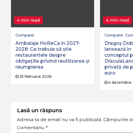
4 min read
4 min read
Companii
Companii
Cons
Ambalaje HoReCa în 2027-
Dragoş Dobr
2028: Ce trebuie să știe
lansează î
restaurantele despre
conceptul p
obligațiile privind reutilizarea și
DraculaLand 
reumplerea
privată de p
euro
25 februarie 2026
4 decembrie
Lasă un răspuns
Adresa ta de email nu va fi publicată.
Câmpurile ob
Comentariu
*