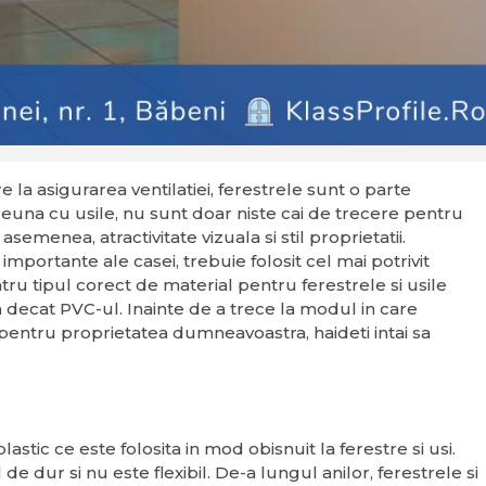
 la asigurarea ventilatiei, ferestrele sunt o parte
euna cu usile, nu sunt doar niste cai de trecere pentru
semenea, atractivitate vizuala si stil proprietatii.
mportante ale casei, trebuie folosit cel mai potrivit
ru tipul corect de material pentru ferestrele si usile
decat PVC-ul. Inainte de a trece la modul in care
a pentru proprietatea dumneavoastra, haideti intai sa
astic ce este folosita in mod obisnuit la ferestre si usi.
e dur si nu este flexibil. De-a lungul anilor, ferestrele si