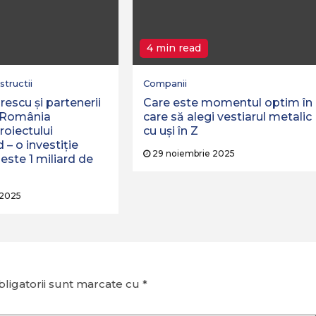
4 min read
tructii
Companii
escu şi partenerii
Care este momentul optim în
n România
care să alegi vestiarul metalic
roiectului
cu uși în Z
– o investiție
29 noiembrie 2025
este 1 miliard de
 2025
ligatorii sunt marcate cu
*