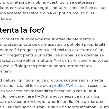
 proprietarii de imobile. Acest lucru se datoreaza
itate, coroziune, mucegai si poluare, ceea ce face ca atat
 langa aceasta, ferestrele din PVC pot aduce un plus
 birou.
tenta la foc?
proprietatii dumneavoastra, in afara de elementele
ranta si securitate pe care acestea o pot oferi proprietatii
ta sa fiti pregatit pentru cel mai rau caz, cum ar fi un
 fi pregătit pentru un astfel de scenariu de cosmar se
a la salvarea vietilor multora. Prin urmare, cand vine vorba
dovedi a fi alegerea perfecta pentru proprietatea
aflam.
 natural ignifug si nu va provoca, sustine sau alimenta
i cand instalati ferestre cu
profile PVC Klass
in case sau
anu vor accelera raspandirea flacarilor in cazul unui
lor pe care il are PVC-ul si actioneaza ca un ignifug.
e cai de evacuare in timpul unui incendiu. Prin urmare, cel
si usi care sa fie durabil si sa nu fie foarte inflamabil, cum