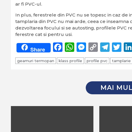
ar fi PVC-ul.
In plus, ferestrele din PVC nu se topesc in caz de 
tamplaria din PVC nu mai arde, ceea ce inseamna ca
dezvoltarea focului si se autosting, profilele PVC r
ferestre cat si pentru usi.
Facebook
WhatsApp
Messeng
Copy
Tel
Tw
Share
Link
geamuri termopan
klass profile
profile pvc
tamplarie
MAI MUL