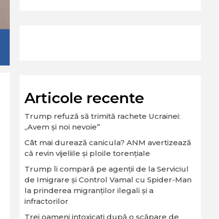
Articole recente
Trump refuză să trimită rachete Ucrainei:
„Avem și noi nevoie”
Cât mai durează canicula? ANM avertizează
că revin vijeliile și ploile torențiale
Trump îi compară pe agenții de la Serviciul
de Imigrare și Control Vamal cu Spider-Man
la prinderea migranților ilegali și a
infractorilor
Trei oameni intoxicați după o scăpare de