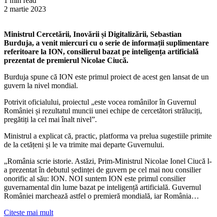
1 min read
2 martie 2023
Ministrul Cercetării, Inovării și Digitalizării, Sebastian
Burduja, a venit miercuri cu o serie de informații suplimentare
referitoare la ION, consilierul bazat pe inteligența artificială
prezentat de premierul Nicolae Ciucă.
Burduja spune că ION este primul proiect de acest gen lansat de un
guvern la nivel mondial.
Potrivit oficialului, proiectul „este vocea românilor în Guvernul
României și rezultatul muncii unei echipe de cercetători străluciți,
pregătiți la cel mai înalt nivel”.
Ministrul a explicat că, practic, platforma va prelua sugestiile primite
de la cetățeni și le va trimite mai departe Guvernului.
„România scrie istorie. Astăzi, Prim-Ministrul Nicolae Ionel Ciucă l-
a prezentat în debutul ședinței de guvern pe cel mai nou consilier
onorific al său: ION. NOI suntem ION este primul consilier
guvernamental din lume bazat pe inteligență artificială. Guvernul
României marchează astfel o premieră mondială, iar România…
Citeste mai mult