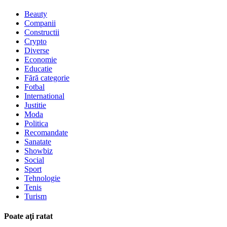
Beauty
Companii
Constructii
Crypto
Diverse
Economie
Educatie
Fără categorie
Fotbal
International
Justitie
Moda
Politica
Recomandate
Sanatate
Showbiz
Social
Sport
Tehnologie
Tenis
Turism
Poate aţi ratat