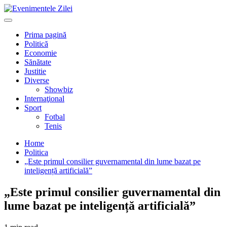
Mergi
la
Primary
conţinut.
Menu
Prima pagină
Politică
Economie
Sănătate
Justitie
Diverse
Showbiz
Internaţional
Sport
Fotbal
Tenis
Home
Politica
„Este primul consilier guvernamental din lume bazat pe
inteligență artificială”
„Este primul consilier guvernamental din
lume bazat pe inteligență artificială”