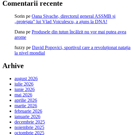
Comentarii recente
Sorin
pe
Oana Sivache, directorul general ASSMB și
„protejata” lui Vlad Voiculescu, a ajuns la DNA!
Dana
pe
Produsele din tutun încălzit nu vor mai putea avea
arome
fuzzy
pe
David Popovici, sportivul care a revoluționat natația
la nivel mondial
Arhive
august 2026
iulie 2026
iunie 2026
mai 2026
aprilie 2026
martie 2026
februarie 2026
ianuarie 2026
decembrie 2025
noiembrie 2025
octombrie 2025