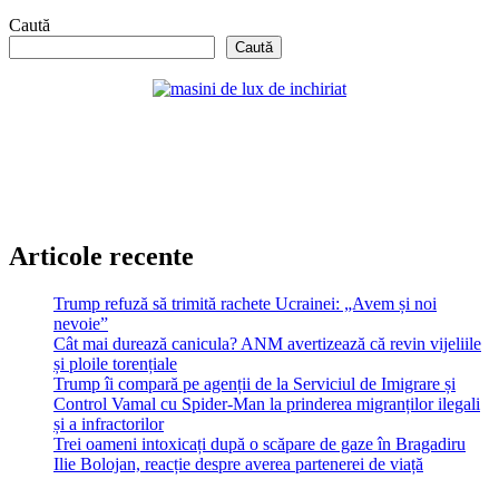
Caută
Caută
Articole recente
Trump refuză să trimită rachete Ucrainei: „Avem și noi
nevoie”
Cât mai durează canicula? ANM avertizează că revin vijeliile
și ploile torențiale
Trump îi compară pe agenții de la Serviciul de Imigrare și
Control Vamal cu Spider-Man la prinderea migranților ilegali
și a infractorilor
Trei oameni intoxicați după o scăpare de gaze în Bragadiru
Ilie Bolojan, reacție despre averea partenerei de viață