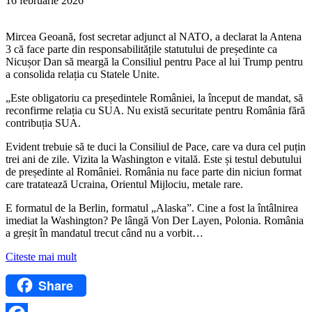
16 februarie 2026
Mircea Geoană, fost secretar adjunct al NATO, a declarat la Antena
3 că face parte din responsabilitățile statutului de președinte ca
Nicușor Dan să meargă la Consiliul pentru Pace al lui Trump pentru
a consolida relația cu Statele Unite.
„Este obligatoriu ca președintele României, la început de mandat, să
reconfirme relația cu SUA. Nu există securitate pentru România fără
contribuția SUA.
Evident trebuie să te duci la Consiliul de Pace, care va dura cel puțin
trei ani de zile. Vizita la Washington e vitală. Este și testul debutului
de președinte al României. România nu face parte din niciun format
care tratatează Ucraina, Orientul Mijlociu, metale rare.
E formatul de la Berlin, formatul „Alaska”. Cine a fost la întâlnirea
imediat la Washington? Pe lângă Von Der Layen, Polonia. România
a greșit în mandatul trecut când nu a vorbit…
Citeste mai mult
Share