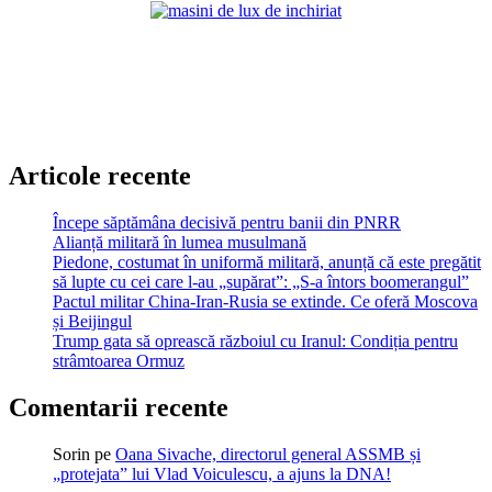
Articole recente
Începe săptămâna decisivă pentru banii din PNRR
Alianță militară în lumea musulmană
Piedone, costumat în uniformă militară, anunță că este pregătit
să lupte cu cei care l-au „supărat”: „S-a întors boomerangul”
Pactul militar China-Iran-Rusia se extinde. Ce oferă Moscova
și Beijingul
Trump gata să oprească războiul cu Iranul: Condiția pentru
strâmtoarea Ormuz
Comentarii recente
Sorin
pe
Oana Sivache, directorul general ASSMB și
„protejata” lui Vlad Voiculescu, a ajuns la DNA!