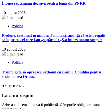
Începe săptămâna decisivă pentru banii din PNRR
10 august 2026
1 min read
Politica
Piedone, costumat în uniformă militară, anunță că este pregătit
să lupte cu cei care l-au „supărat”: „S-a întors boomerangul”
10 august 2026
1 min read
Politica
Trump gata să oprească războiul cu Iranul: Condiția pentru
strâmtoarea Ormuz
9 august 2026
Lasă un răspuns
Adresa ta de email nu va fi publicată.
Câmpurile obligatorii sunt