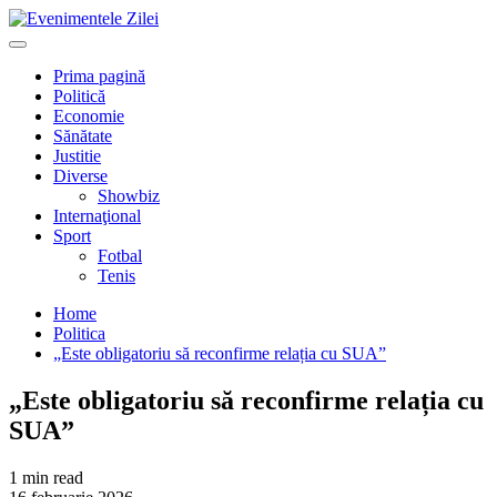
Mergi
la
Primary
conţinut.
Menu
Prima pagină
Politică
Economie
Sănătate
Justitie
Diverse
Showbiz
Internaţional
Sport
Fotbal
Tenis
Home
Politica
„Este obligatoriu să reconfirme relația cu SUA”
„Este obligatoriu să reconfirme relația cu
SUA”
1 min read