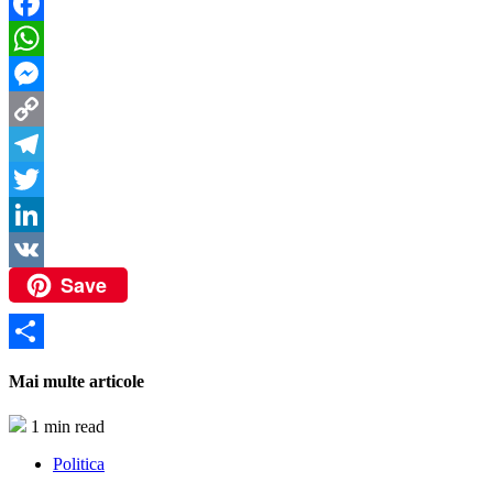
Facebook
WhatsApp
Messenger
Copy
Link
Telegram
Twitter
LinkedIn
Save
VK
Partajează
Mai multe articole
1 min read
Politica