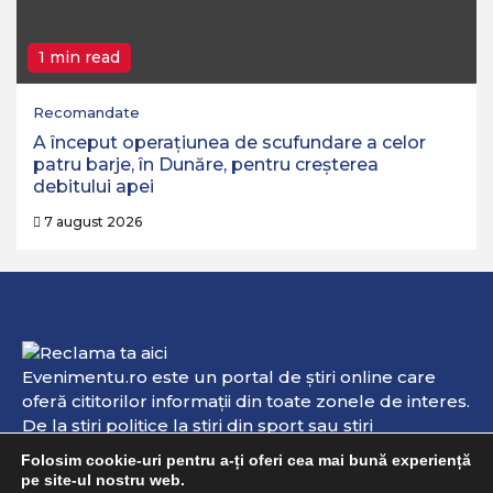
1 min read
Recomandate
A început operaţiunea de scufundare a celor
patru barje, în Dunăre, pentru creşterea
debitului apei
7 august 2026
Evenimentu.ro este un portal de ştiri online care
oferă cititorilor informaţii din toate zonele de interes.
De la ştiri politice la ştiri din sport sau ştiri
internaţionale, aici veţi găsi informaţii de interes şi
Folosim cookie-uri pentru a-ți oferi cea mai bună experiență
evenimente online. Dacă aveţi vreo ştire sau
pe site-ul nostru web.