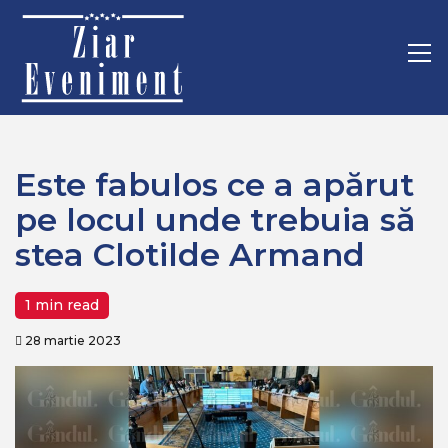
Mergi
Home
Recomandate
la
Este fabulos ce a apărut pe locul unde trebuia să stea
conţinut.
Pr
Clotilde Armand
M
Este fabulos ce a apărut
pe locul unde trebuia să
stea Clotilde Armand
1 min read
28 martie 2023