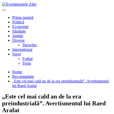
Mergi
la
Primary
conţinut.
Menu
Prima pagină
Politică
Economie
Sănătate
Justitie
Diverse
Showbiz
Internaţional
Sport
Fotbal
Tenis
Home
Recomandate
„Este cel mai cald an de la era preindustrială”. Avertismentul
lui Raed Arafat
„Este cel mai cald an de la era
preindustrială”. Avertismentul lui Raed
Arafat