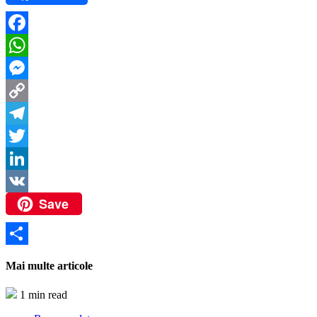
Facebook
WhatsApp
Messenger
Copy
Link
Telegram
Twitter
LinkedIn
Save
VK
Partajează
Mai multe articole
1 min read