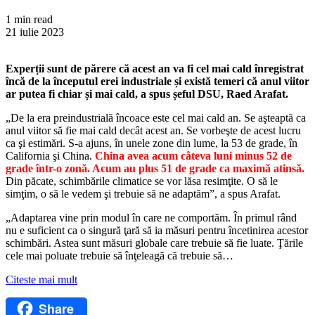
1 min read
21 iulie 2023
Experții sunt de părere că acest an va fi cel mai cald înregistrat
încă de la începutul erei industriale și există temeri că anul viitor
ar putea fi chiar și mai cald, a spus șeful DSU, Raed Arafat.
„De la era preindustrială încoace este cel mai cald an. Se aşteaptă ca
anul viitor să fie mai cald decât acest an. Se vorbeşte de acest lucru
ca şi estimări. S-a ajuns, în unele zone din lume, la 53 de grade, în
California şi China.
China avea acum câteva luni minus 52 de
grade într-o zonă. Acum au plus 51 de grade ca maximă atinsă.
Din păcate, schimbările climatice se vor lăsa resimţite. O să le
simţim, o să le vedem şi trebuie să ne adaptăm”, a spus Arafat.
„Adaptarea vine prin modul în care ne comportăm. În primul rând
nu e suficient ca o singură ţară să ia măsuri pentru încetinirea acestor
schimbări. Astea sunt măsuri globale care trebuie să fie luate. Ţările
cele mai poluate trebuie să înţeleagă că trebuie să…
Citeste mai mult
Share