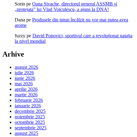
Sorin
pe
Oana Sivache, directorul general ASSMB și
„protejata” lui Vlad Voiculescu, a ajuns la DNA!
Dana
pe
Produsele din tutun încălzit nu vor mai putea avea
arome
fuzzy
pe
David Popovici, sportivul care a revoluționat natația
la nivel mondial
Arhive
august 2026
iulie 2026
iunie 2026
mai 2026
aprilie 2026
martie 2026
februarie 2026
ianuarie 2026
decembrie 2025
noiembrie 2025
octombrie 2025
septembrie 2025
august 2025