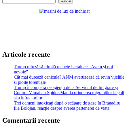
Caută
Articole recente
Trump refuză să trimită rachete Ucrainei: „Avem și noi
nevoie”
Cât mai durează canicula? ANM avertizează că revin vijeliile
și ploile torențiale
Trump îi compară pe agenții de la Serviciul de Imigrare și
Control Vamal cu Spider-Man la prinderea migranților ilegali
și a infractorilor
Trei oameni intoxicați după o scăpare de gaze în Bragadiru
Ilie Bolojan, reacție despre averea partenerei de viață
Comentarii recente