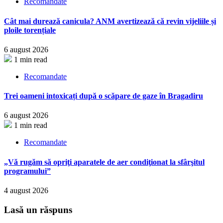
Recomandate
Cât mai durează canicula? ANM avertizează că revin vijeliile și
ploile torențiale
6 august 2026
1 min read
Recomandate
Trei oameni intoxicați după o scăpare de gaze în Bragadiru
6 august 2026
1 min read
Recomandate
„Vă rugăm să opriţi aparatele de aer condiţionat la sfârşitul
programului”
4 august 2026
Lasă un răspuns