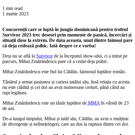
1 min read
1 martie 2023
Concurenții care se luptă în jungla dominicană pentru trofeul
Survivor 2023 trec deseori prin momente de panică, încercări și
situații duse la extrem. De data aceasta, unul dintre faimoși pare
că deja cedează psihic. Iată despre ce e vorba!
Deși nu se află la
Survivor
de la începutul show-ului, ci a intrat pe
parcurs, Mihai Zmărăndescu pare că a cedat deja psihic.
Mihai Zmărăndescu este fiul lui Cătălin, faimosul luptător român.
Tânărul a urmat pasiunea și cariera tatălui său, însă relația cu acesta
nu este clădită și cei doi au avut numeroase certuri, până când au
rupt legătura.
Mihai Zmărăndescu este un tânăr luptător de
MMA
în vârstă de 23
de ani.
De-a lungul timpului, Mihai și tatăl său, Cătălin, au avut o mulțime
de divergențe și neîntețelegeri, care au dus la ruptura dintre cei doi.