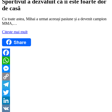
Sportivul a dezvăluit că îi este foarte dor
de casă
Cu toate astea, Mihai a urmat aceeași pasiune și a devenit campion
MMA,…
Citeste mai mult
Share
Facebook
WhatsApp
Messenger
Copy
Link
Telegram
Twitter
LinkedIn