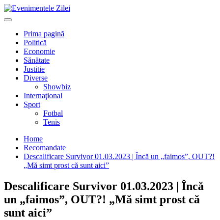
Mergi
la
Primary
conţinut.
Menu
Prima pagină
Politică
Economie
Sănătate
Justitie
Diverse
Showbiz
Internaţional
Sport
Fotbal
Tenis
Home
Recomandate
Descalificare Survivor 01.03.2023 | Încă un „faimos”, OUT?!
„Mă simt prost că sunt aici”
Descalificare Survivor 01.03.2023 | Încă
un „faimos”, OUT?! „Mă simt prost că
sunt aici”