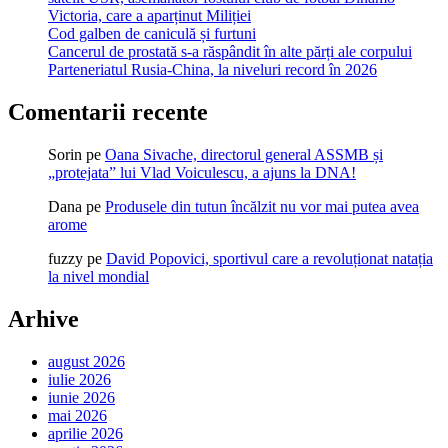
Victoria, care a aparținut Miliției
Cod galben de caniculă și furtuni
Cancerul de prostată s-a răspândit în alte părți ale corpului
Parteneriatul Rusia-China, la niveluri record în 2026
Comentarii recente
Sorin
pe
Oana Sivache, directorul general ASSMB și
„protejata” lui Vlad Voiculescu, a ajuns la DNA!
Dana
pe
Produsele din tutun încălzit nu vor mai putea avea
arome
fuzzy
pe
David Popovici, sportivul care a revoluționat natația
la nivel mondial
Arhive
august 2026
iulie 2026
iunie 2026
mai 2026
aprilie 2026