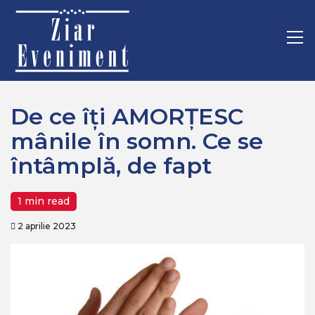
Mergi
Home
Recomandate
la
De ce îți AMORȚESC mânile în somn. Ce se întâmplă, de fapt
conţinut.
Pr
M
De ce îți AMORȚESC
mânile în somn. Ce se
întâmplă, de fapt
1 min read
2 aprilie 2023