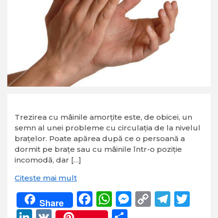
Trezirea cu mâinile amorțite este, de obicei, un
semn al unei probleme cu circulația de la nivelul
brațelor. Poate apărea după ce o persoană a
dormit pe brațe sau cu mâinile într-o poziție
incomodă, dar […]
Citeste mai mult
Facebook
WhatsApp
Messenger
Copy
Teleg
Twi
Share
Link
LinkedIn
VK
Partajează