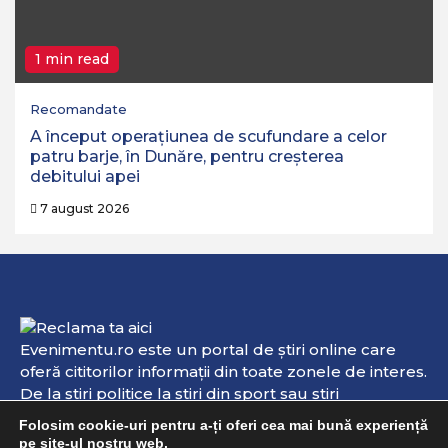
1 min read
Recomandate
A început operaţiunea de scufundare a celor
patru barje, în Dunăre, pentru creşterea
debitului apei
7 august 2026
Evenimentu.ro este un portal de ştiri online care
oferă cititorilor informaţii din toate zonele de interes.
De la ştiri politice la ştiri din sport sau ştiri
internaţionale, aici veţi găsi informaţii de interes şi
Folosim cookie-uri pentru a-ți oferi cea mai bună experiență
evenimente online. Dacă aveţi vreo ştire sau
pe site-ul nostru web.