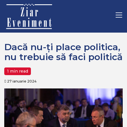
Mergi
Home
Politica
la
Dacă nu-ţi place politica, nu trebuie să faci politică
conţinut.
Pr
M
Dacă nu-ţi place politica,
nu trebuie să faci politică
1 min read
27 ianuarie 2024