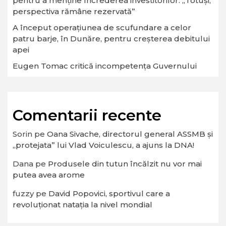
pentru a menține încrederea investitorilor: „Totuși,
perspectiva rămâne rezervată”
A început operaţiunea de scufundare a celor
patru barje, în Dunăre, pentru creşterea debitului
apei
Eugen Tomac critică incompetența Guvernului
Comentarii recente
Sorin
pe
Oana Sivache, directorul general ASSMB și
„protejata” lui Vlad Voiculescu, a ajuns la DNA!
Dana
pe
Produsele din tutun încălzit nu vor mai
putea avea arome
fuzzy
pe
David Popovici, sportivul care a
revoluționat natația la nivel mondial