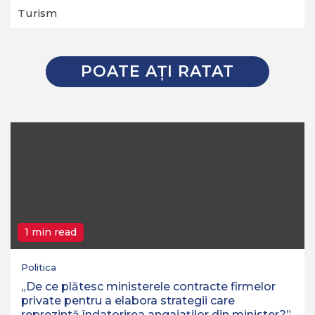
Turism
POATE AŢI RATAT
1 min read
Politica
„De ce plătesc ministerele contracte firmelor
private pentru a elabora strategii care
reprezintă îndatorirea angajaților din minister?”