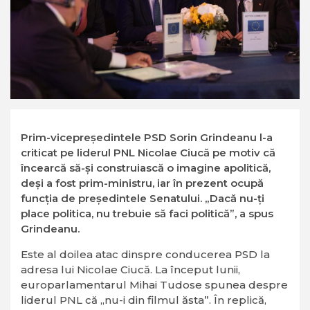
Prim-vicepreşedintele PSD Sorin Grindeanu l-a
criticat pe liderul PNL Nicolae Ciucă pe motiv că
încearcă să-şi construiască o imagine apolitică,
deşi a fost prim-ministru, iar în prezent ocupă
funcţia de preşedintele Senatului. „Dacă nu-ţi
place politica, nu trebuie să faci politică”, a spus
Grindeanu.
Este al doilea atac dinspre conducerea PSD la
adresa lui Nicolae Ciucă. La început lunii,
europarlamentarul Mihai Tudose spunea despre
liderul PNL că „nu-i din filmul ăsta”. În replică,