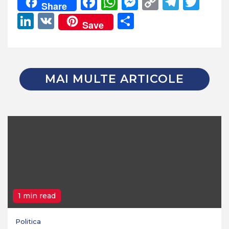
Facebook
WhatsApp
Messenger
Copy
Teleg
Twi
Share
Link
LinkedIn
VK
Partajează
Save
MAI MULTE ARTICOLE
1 min read
Politica