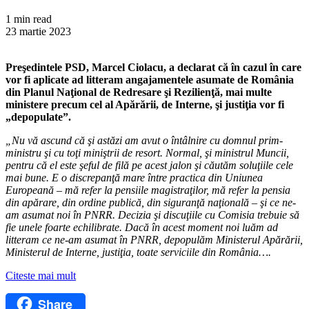
1 min read
23 martie 2023
Preşedintele PSD, Marcel Ciolacu, a declarat că în cazul în care
vor fi aplicate ad litteram angajamentele asumate de România
din Planul Naţional de Redresare şi Rezilienţă, mai multe
ministere precum cel al Apărării, de Interne, şi justiţia vor fi
„depopulate”.
„Nu vă ascund că şi astăzi am avut o întâlnire cu domnul prim-
ministru şi cu toţi miniştrii de resort. Normal, şi ministrul Muncii,
pentru că el este şeful de filă pe acest jalon şi căutăm soluţiile cele
mai bune. E o discrepanţă mare între practica din Uniunea
Europeană – mă refer la pensiile magistraţilor, mă refer la pensia
din apărare, din ordine publică, din siguranţă naţională – şi ce ne-
am asumat noi în PNRR. Decizia şi discuţiile cu Comisia trebuie să
fie unele foarte echilibrate. Dacă în acest moment noi luăm ad
litteram ce ne-am asumat în PNRR, depopulăm Ministerul Apărării,
Ministerul de Interne, justiţia, toate serviciile din România….
Citeste mai mult
Share