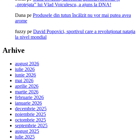
„protejata” lui Vlad Voiculescu, a ajuns la DNA!
Dana
pe
Produsele din tutun încălzit nu vor mai putea avea
arome
fuzzy
pe
David Popovici, sportivul care a revoluționat natația
la nivel mondial
Arhive
august 2026
iulie 2026
iunie 2026
mai 2026
aprilie 2026
martie 2026
februarie 2026
ianuarie 2026
decembrie 2025
noiembrie 2025
octombrie 2025
septembrie 2025
august 2025
iulie 2025