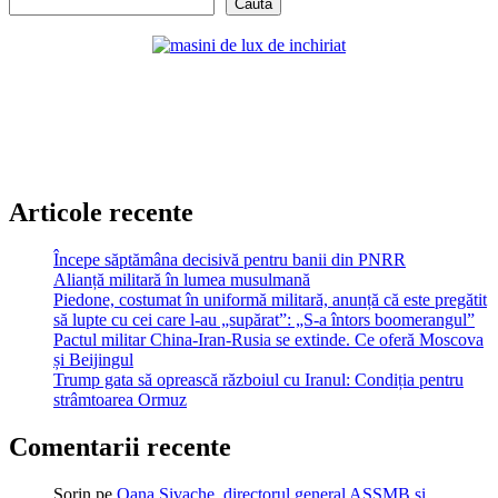
Caută
Articole recente
Începe săptămâna decisivă pentru banii din PNRR
Alianță militară în lumea musulmană
Piedone, costumat în uniformă militară, anunță că este pregătit
să lupte cu cei care l-au „supărat”: „S-a întors boomerangul”
Pactul militar China-Iran-Rusia se extinde. Ce oferă Moscova
și Beijingul
Trump gata să oprească războiul cu Iranul: Condiția pentru
strâmtoarea Ormuz
Comentarii recente
Sorin
pe
Oana Sivache, directorul general ASSMB și