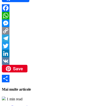
Facebook
WhatsApp
Messenger
Copy
Link
Telegram
Twitter
LinkedIn
Save
VK
Partajează
Mai multe articole
1 min read