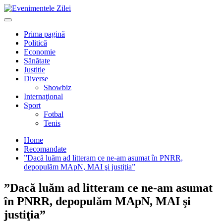
Mergi
la
Primary
conţinut.
Menu
Prima pagină
Politică
Economie
Sănătate
Justitie
Diverse
Showbiz
Internaţional
Sport
Fotbal
Tenis
Home
Recomandate
”Dacă luăm ad litteram ce ne-am asumat în PNRR,
depopulăm MApN, MAI şi justiţia”
”Dacă luăm ad litteram ce ne-am asumat
în PNRR, depopulăm MApN, MAI şi
justiţia”