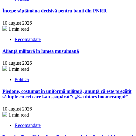
Începe săptămâna decisivă pentru banii din PNRR
10 august 2026
1 min read
Recomandate
Alianță militară în lumea musulmană
10 august 2026
1 min read
Politica
Piedone, costumat în uniformă militară, anunță că este pregătit
să lupte cu cei care l-au „supărat”: „S-a întors boomerangul”
10 august 2026
1 min read
Recomandate