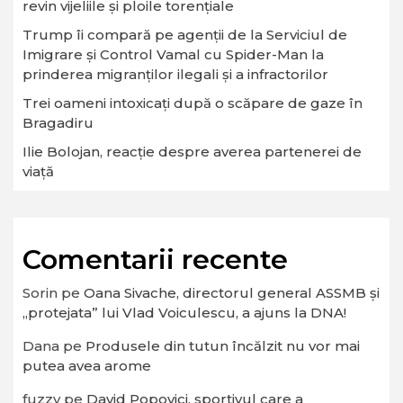
revin vijeliile și ploile torențiale
Trump îi compară pe agenții de la Serviciul de
Imigrare și Control Vamal cu Spider-Man la
prinderea migranților ilegali și a infractorilor
Trei oameni intoxicați după o scăpare de gaze în
Bragadiru
Ilie Bolojan, reacție despre averea partenerei de
viață
Comentarii recente
Sorin
pe
Oana Sivache, directorul general ASSMB și
„protejata” lui Vlad Voiculescu, a ajuns la DNA!
Dana
pe
Produsele din tutun încălzit nu vor mai
putea avea arome
fuzzy
pe
David Popovici, sportivul care a