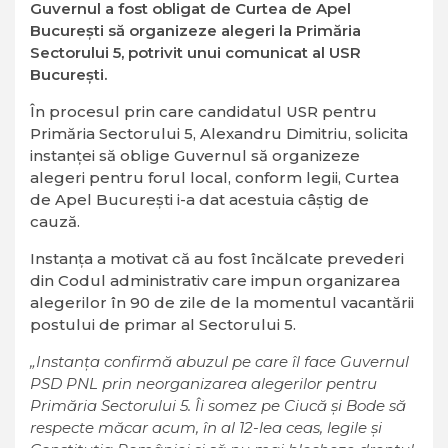
Guvernul a fost obligat de Curtea de Apel
Bucureşti să organizeze alegeri la Primăria
Sectorului 5, potrivit unui comunicat al USR
Bucureşti.
În procesul prin care candidatul USR pentru
Primăria Sectorului 5, Alexandru Dimitriu, solicita
instanţei să oblige Guvernul să organizeze
alegeri pentru forul local, conform legii, Curtea
de Apel Bucureşti i-a dat acestuia câştig de
cauză.
Instanţa a motivat că au fost încălcate prevederi
din Codul administrativ care impun organizarea
alegerilor în 90 de zile de la momentul vacantării
postului de primar al Sectorului 5.
„Instanţa confirmă abuzul pe care îl face Guvernul
PSD PNL prin neorganizarea alegerilor pentru
Primăria Sectorului 5. Îi somez pe Ciucă şi Bode să
respecte măcar acum, în al 12-lea ceas, legile şi