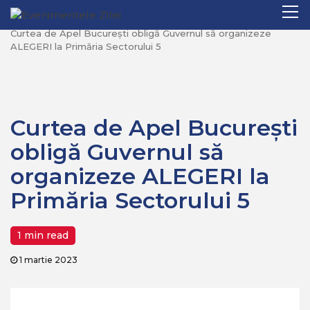
Mergi
Pr
Home
Politica
la
M
Curtea de Apel București obligă Guvernul să organizeze
conţinut.
ALEGERI la Primăria Sectorului 5
Curtea de Apel București
obligă Guvernul să
organizeze ALEGERI la
Primăria Sectorului 5
1 min read
1 martie 2023