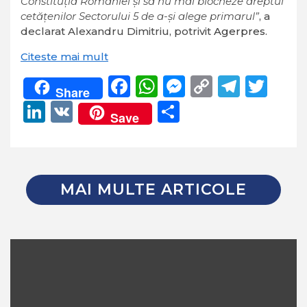
Constituţia României şi să nu mai blocheze dreptul
cetăţenilor Sectorului 5 de a-şi alege primarul”
, a
declarat Alexandru Dimitriu, potrivit
Agerpres
.
Citeste mai mult
Facebook
WhatsApp
Messenger
Copy
Teleg
Twi
Share
Link
LinkedIn
VK
Partajează
Save
MAI MULTE ARTICOLE