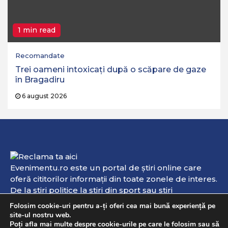
1 min read
Recomandate
Trei oameni intoxicați după o scăpare de gaze
în Bragadiru
6 august 2026
Evenimentu.ro este un portal de ştiri online care
oferă cititorilor informaţii din toate zonele de interes.
De la ştiri politice la ştiri din sport sau ştiri
internaţionale, aici veţi găsi informaţii de interes şi
Folosim cookie-uri pentru a-ți oferi cea mai bună experiență pe
evenimente online. Dacă aveţi vreo ştire sau
site-ul nostru web.
informaţie pe care doriţi s-o publicăm, ori dacă doriţi
Poți afla mai multe despre cookie-urile pe care le folosim sau să