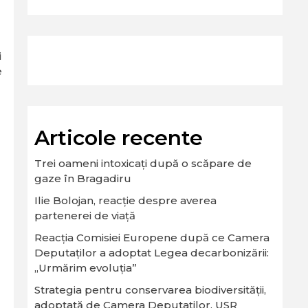
i
e
Articole recente
Trei oameni intoxicați după o scăpare de
gaze în Bragadiru
Ilie Bolojan, reacție despre averea
partenerei de viață
Reacția Comisiei Europene după ce Camera
Deputaților a adoptat Legea decarbonizării:
„Urmărim evoluția”
Strategia pentru conservarea biodiversităţii,
adoptată de Camera Deputaţilor. USR