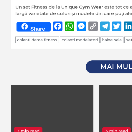
Un set Fitness de la
Unique Gym Wear
este tot ce 
largă varietate de culori și modele din care poți aleg
Facebook
WhatsApp
Messeng
Copy
Tel
Tw
Share
Link
colanti dama fitness
colanti modelatori
haine sala
set
MAI MUL
3 min read
3 min read