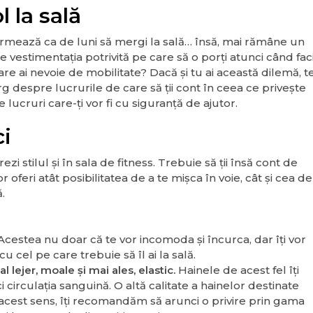
l la sală
 urmează ca de luni să mergi la sală… însă, mai rămâne un
te vestimentația potrivită pe care să o porți atunci când fac
care ai nevoie de mobilitate? Dacă și tu ai această dilemă, t
rg despre lucrurile de care să ții cont în ceea ce privește
 lucruri care-ți vor fi cu siguranță de ajutor.
ci
rezi stilul și în sala de fitness. Trebuie să ții însă cont de
or oferi atât posibilitatea de a te mișca în voie, cât și cea de
.
Acestea nu doar că te vor incomoda și încurca, dar îți vor
u cel pe care trebuie să îl ai la sală.
 lejer, moale și mai ales, elastic.
Hainele de acest fel îți
i circulația sanguină. O altă calitate a hainelor destinate
n acest sens, îți recomandăm să arunci o privire prin gama