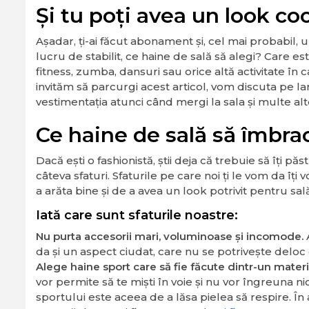
Și tu poți avea un look coo
Așadar, ți-ai făcut abonament și, cel mai probabil,
lucru de stabilit, ce haine de sală să alegi? Care es
fitness, zumba, dansuri sau orice altă activitate în 
invităm să parcurgi acest articol, vom discuta pe la
vestimentația atunci când mergi la sala și multe alte
Ce haine de sală să îmbra
Dacă ești o fashionistă, știi deja că trebuie să îți păst
câteva sfaturi. Sfaturile pe care noi ți le vom da îți v
a arăta bine și de a avea un look potrivit pentru sală
Iată care sunt sfaturile noastre:
Nu purta accesorii mari, voluminoase și incomode.
da și un aspect ciudat, care nu se potrivește deloc c
Alege haine sport care să fie făcute dintr-un material
vor permite să te miști în voie și nu vor îngreuna nic
sportului este aceea de a lăsa pielea să respire. Î