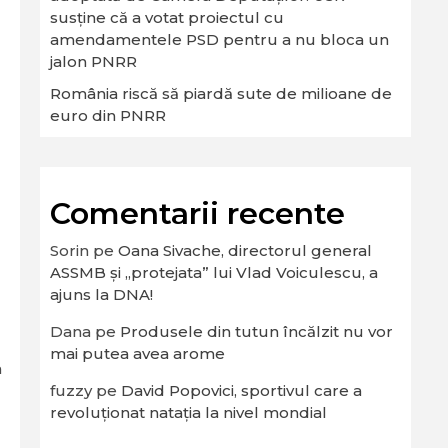
susține că a votat proiectul cu
amendamentele PSD pentru a nu bloca un
jalon PNRR
-
România riscă să piardă sute de milioane de
euro din PNRR
Comentarii recente
Sorin
pe
Oana Sivache, directorul general
ASSMB și „protejata” lui Vlad Voiculescu, a
ajuns la DNA!
Dana
pe
Produsele din tutun încălzit nu vor
mai putea avea arome
a
fuzzy
pe
David Popovici, sportivul care a
revoluționat natația la nivel mondial