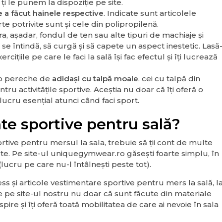
ți le punem la dispoziție pe site.
re a făcut hainele respective
. Indicate sunt articolele
e potrivite sunt și cele din polipropilenă.
ira, așadar, fondul de ten sau alte tipuri de machiaje și
ă se întindă, să curgă și să capete un aspect inestetic. Lasă
rcițiile pe care le faci la sală își fac efectul și îți lucrează
 o pereche de
adidași cu talpă moale
, cei cu talpă din
tru activitățile sportive. Aceștia nu doar că îți oferă o
, lucru esențial atunci când faci sport.
e sportive pentru sală?
tive pentru mersul la sala, trebuie să ții cont de multe
cute. Pe site-ul uniquegymwear.ro găsești foarte simplu, în
(lucru pe care nu-l întâlnești peste tot).
ess și articole vestimentare sportive pentru mers la sală, l
de pe site-ul nostru nu doar că sunt făcute din materiale
espire și îți oferă toată mobilitatea de care ai nevoie în sala