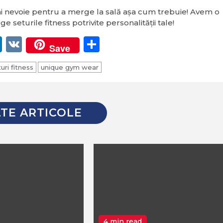
ai nevoie pentru a merge la sală așa cum trebuie! Avem o
e seturile fitness potrivite personalității tale!
er
egram
itter
LinkedIn
VK
Partajează
Save
uri fitness
unique gym wear
TE ARTICOLE
4 min read