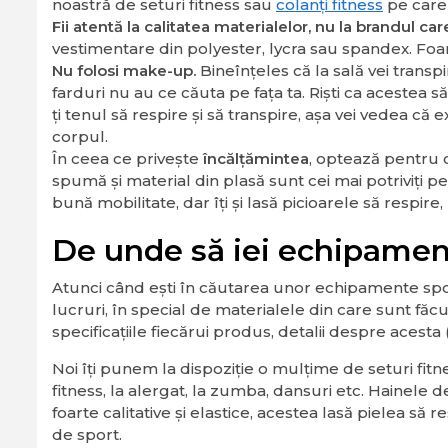
noastră de seturi fitness sau
colanţi fitness
pe care 
Fii atentă la calitatea materialelor, nu la brandul ca
vestimentare din polyester, lycra sau spandex. Foart
Nu folosi make-up.
Bineînțeles că la sală vei transp
farduri nu au ce căuta pe fața ta. Riști ca acestea s
ți tenul să respire și să transpire, așa vei vedea că exe
corpul.
În ceea ce privește
încălțămintea
, optează pentru
spumă și material din plasă sunt cei mai potriviți pen
bună mobilitate, dar îți și lasă picioarele să respire
De unde să iei echipament
Atunci când ești în căutarea unor echipamente spor
lucruri, în special de materialele din care sunt fă
specificațiile fiecărui produs, detalii despre acesta 
Noi îți punem la dispoziție o mulțime de seturi fitn
fitness, la alergat, la zumba, dansuri etc. Hainele 
foarte calitative și elastice, acestea lasă pielea să r
de sport.