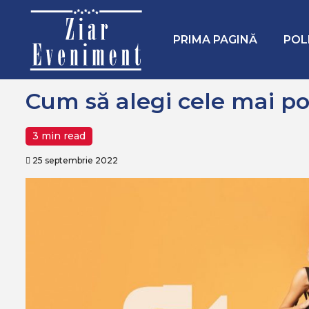
Mergi
Home
Moda
Cum să alegi cele mai potrivite haine de sal
la
conţinut.
PRIMA PAGINĂ
POL
Cum să alegi cele mai pot
3 min read
25 septembrie 2022