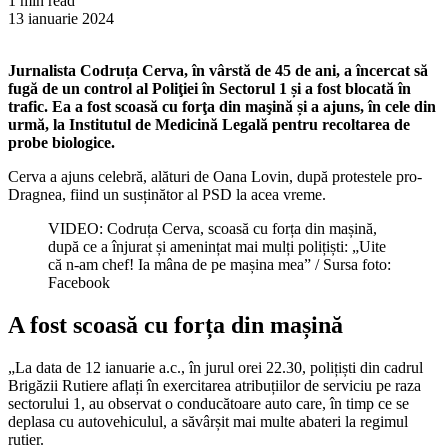
1 min read
13 ianuarie 2024
Jurnalista Codruța Cerva, în vârstă de 45 de ani, a încercat să
fugă de un control al Poliţiei în Sectorul 1 și a fost blocată în
trafic. Ea a fost scoasă cu forţa din maşină și a ajuns, în cele din
urmă, la Institutul de Medicină Legală pentru recoltarea de
probe biologice.
Cerva a ajuns celebră, alături de Oana Lovin, după protestele pro-
Dragnea, fiind un susținător al PSD la acea vreme.
VIDEO: Codruța Cerva, scoasă cu forța din mașină,
după ce a înjurat și amenințat mai mulți polițiști: „Uite
că n-am chef! Ia mâna de pe mașina mea” / Sursa foto:
Facebook
A fost scoasă cu forța din mașină
„La data de 12 ianuarie a.c., în jurul orei 22.30, polițiști din cadrul
Brigăzii Rutiere aflați în exercitarea atribuțiilor de serviciu pe raza
sectorului 1, au observat o conducătoare auto care, în timp ce se
deplasa cu autovehiculul, a săvârșit mai multe abateri la regimul
rutier.