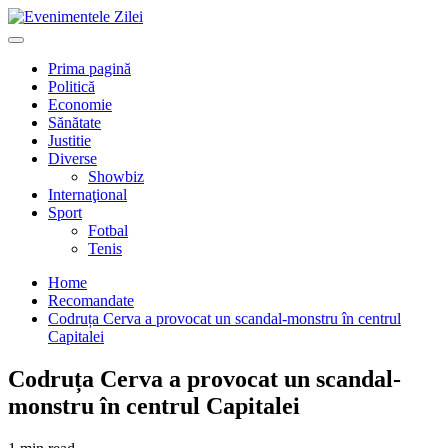
Mergi
la
Primary
conţinut.
Menu
Prima pagină
Politică
Economie
Sănătate
Justitie
Diverse
Showbiz
Internaţional
Sport
Fotbal
Tenis
Home
Recomandate
Codruța Cerva a provocat un scandal-monstru în centrul
Capitalei
Codruța Cerva a provocat un scandal-
monstru în centrul Capitalei