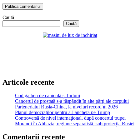
Caută
Caută
Articole recente
Cod galben de caniculă și furtuni
Cancerul de prostată s-a răspândit în alte părți ale corpului
Parteneriatul Rusia-China, la niveluri record în 2026
Planul democraților pentru a-l ancheta pe Trump
Controversă de nivel internațional, după concertul trupei
Morandi în Abhazia, regiune separatistă, sub protecția Rusiei
Comentarii recente