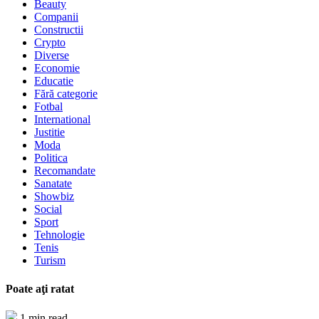
Beauty
Companii
Constructii
Crypto
Diverse
Economie
Educatie
Fără categorie
Fotbal
International
Justitie
Moda
Politica
Recomandate
Sanatate
Showbiz
Social
Sport
Tehnologie
Tenis
Turism
Poate aţi ratat
1 min read