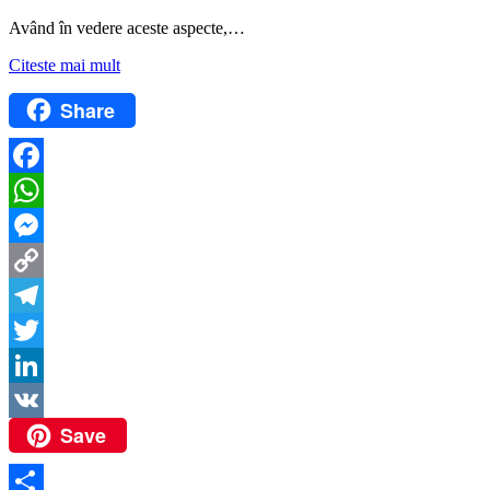
Având în vedere aceste aspecte,…
Citeste mai mult
Share
Facebook
WhatsApp
Messenger
Copy
Link
Telegram
Twitter
LinkedIn
Save
VK