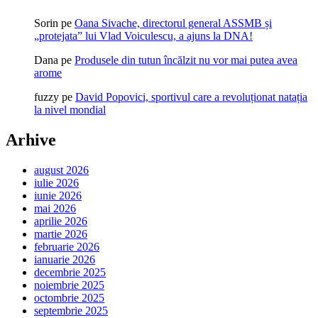
Sorin
pe
Oana Sivache, directorul general ASSMB și
„protejata” lui Vlad Voiculescu, a ajuns la DNA!
Dana
pe
Produsele din tutun încălzit nu vor mai putea avea
arome
fuzzy
pe
David Popovici, sportivul care a revoluționat natația
la nivel mondial
Arhive
august 2026
iulie 2026
iunie 2026
mai 2026
aprilie 2026
martie 2026
februarie 2026
ianuarie 2026
decembrie 2025
noiembrie 2025
octombrie 2025
septembrie 2025