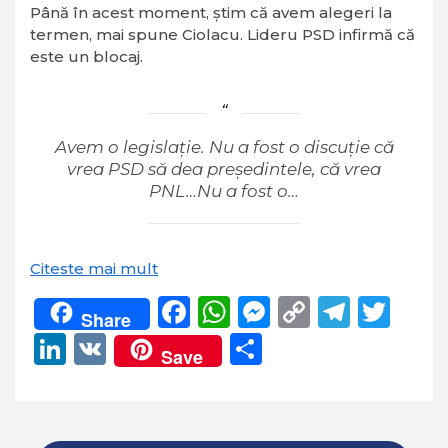
Până în acest moment, știm că avem alegeri la
termen, mai spune Ciolacu. Lideru PSD infirmă că
este un blocaj.
Avem o legislație. Nu a fost o discuție că
vrea PSD să dea președintele, că vrea
PNL…Nu a fost o…
Citeste mai mult
Facebook
WhatsApp
Messenger
Copy
Teleg
Twi
Share
Link
LinkedIn
VK
Partajează
Save