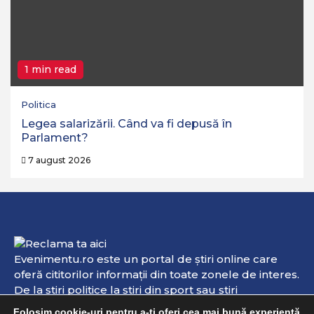
1 min read
Politica
Legea salarizării. Când va fi depusă în
Parlament?
7 august 2026
Evenimentu.ro este un portal de ştiri online care
oferă cititorilor informaţii din toate zonele de interes.
De la ştiri politice la ştiri din sport sau ştiri
internaţionale, aici veţi găsi informaţii de interes şi
Folosim cookie-uri pentru a-ți oferi cea mai bună experiență