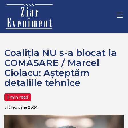
Mergi
Home
Politica
la
Coaliția NU s-a blocat la COMASARE / Marcel Ciolacu:
conţinut.
Pr
Așteptăm detaliile tehnice
M
Coaliția NU s-a blocat la
COMASARE / Marcel
Ciolacu: Așteptăm
detaliile tehnice
1 min read
13 februarie 2024