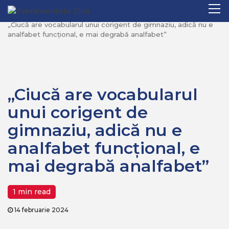
Mergi
Pr
Home
Politica
la
M
„Ciucă are vocabularul unui corigent de gimnaziu, adică nu e
conţinut.
analfabet funcțional, e mai degrabă analfabet”
„Ciucă are vocabularul
unui corigent de
gimnaziu, adică nu e
analfabet funcțional, e
mai degrabă analfabet”
1 min read
14 februarie 2024