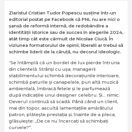
Ziaristul Cristian Tudor Popescu susține într-un
editorial postat pe Facebook că PNL nu are nici o
șansă de reformă internă, de redobândire a
identității istorice sau de succes în alegerile 2024,
atât timp cât este cârmuit de Nicolae Ciucă. În
viziunea formatorului de opinii, liberalii ar trebui să
schimbe liderii de la căruță, nu decorul ideologic.
“Se întâmplă că un bordel de lux pierde întruna
din clientelă. Strânși cu ușa, managerii
stabilimentului schimbă decorațiunile interioare,
schimbă paturile și canapelele, pun altă muzică
ambientală, îmbracă fetele și le parfumează
după indicațiile unui designer celebru. Și… nimic.
Deverul continuă să scadă. Până când un client,
mai din topor, ascultă lamentațiile amărâtului
patron, plătește prestația și, înainte de a pleca,
glăsuiește: „De ce nu încercați să schimbați
curvele?”.