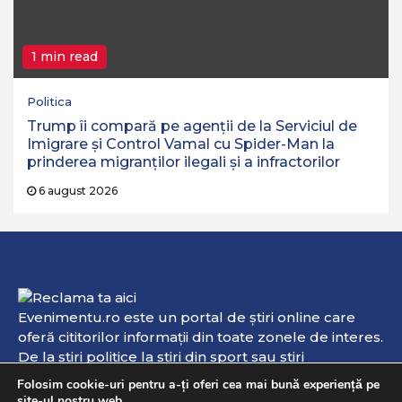
1 min read
Politica
Trump îi compară pe agenții de la Serviciul de
Imigrare și Control Vamal cu Spider-Man la
prinderea migranților ilegali și a infractorilor
6 august 2026
Evenimentu.ro este un portal de ştiri online care
oferă cititorilor informaţii din toate zonele de interes.
De la ştiri politice la ştiri din sport sau ştiri
internaţionale, aici veţi găsi informaţii de interes şi
Folosim cookie-uri pentru a-ți oferi cea mai bună experiență pe
evenimente online. Dacă aveţi vreo ştire sau
site-ul nostru web.