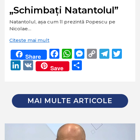
„Schimbați Natantolul”
Natantolul, așa cum îl prezintă Popescu pe
Nicolae…
Citeste mai mult
Facebook
WhatsApp
Messenger
Copy
Teleg
Twi
Share
Link
LinkedIn
VK
Partajează
Save
MAI MULTE ARTICOLE