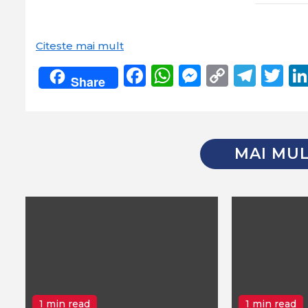
Citeste mai mult
Facebook
WhatsApp
Messeng
Copy
Tel
Tw
Share
Link
MAI MUL
1 min read
1 min read