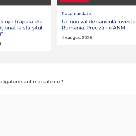
e
Recomandate
ă opriţi aparatele
Un nou val de caniculă lovește
ţionat la sfârşitul
România. Precizările ANM
i”
4 august 2026
6
ligatorii sunt marcate cu
*