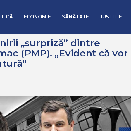
urpriză” dintre Nicușor Dan și Eugen Tomac (PMP). „Evident că vor di
ITICĂ
ECONOMIE
SĂNĂTATE
JUSTITIE
nirii „surpriză” dintre
mac (PMP). „Evident că vor
atură”