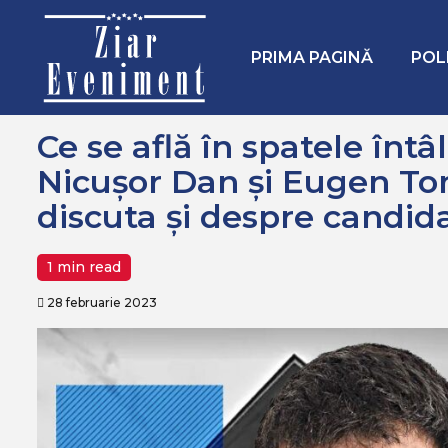
Mergi
Home
Recomandate
Ce se află în spatele întâlnirii „s
la
conţinut.
PRIMA PAGINĂ
POL
Ce se află în spatele întâl
Nicușor Dan și Eugen To
discuta și despre candid
1 min read
28 februarie 2023