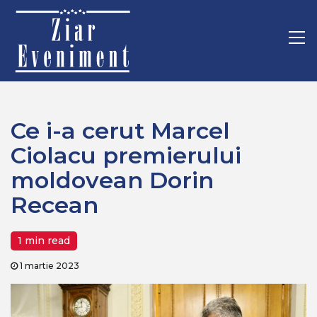
Mergi
Home
Politica
la
Ce i-a cerut Marcel Ciolacu premierului moldovean Dorin
conţinut.
Pr
Recean
M
Ce i-a cerut Marcel
Ciolacu premierului
moldovean Dorin
Recean
1 min read
1 martie 2023