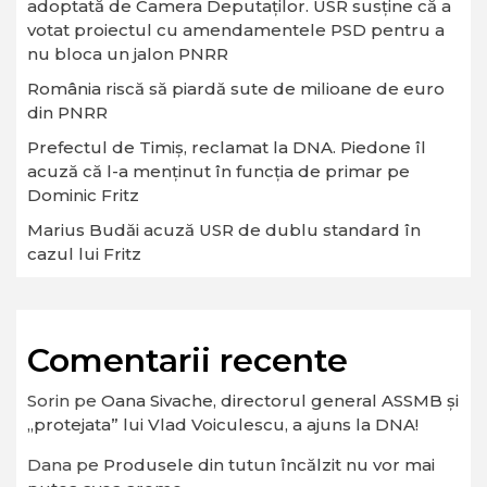
adoptată de Camera Deputaţilor. USR susține că a
votat proiectul cu amendamentele PSD pentru a
nu bloca un jalon PNRR
România riscă să piardă sute de milioane de euro
din PNRR
Prefectul de Timiș, reclamat la DNA. Piedone îl
acuză că l-a menținut în funcția de primar pe
Dominic Fritz
Marius Budăi acuză USR de dublu standard în
cazul lui Fritz
Comentarii recente
Sorin
pe
Oana Sivache, directorul general ASSMB și
„protejata” lui Vlad Voiculescu, a ajuns la DNA!
Dana
pe
Produsele din tutun încălzit nu vor mai